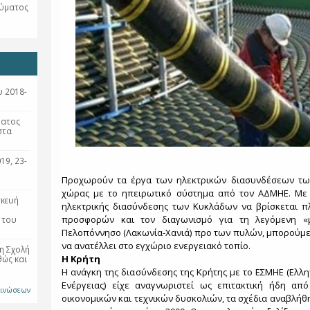
εύματος
 2018-
ματος
στα
19, 23-
Προχωρούν τα έργα των ηλεκτρικών διασυνδέσεων τω
χώρας με το ηπειρωτικό σύστημα από τον ΑΔΜΗΕ. Με 
σκευή
ηλεκτρικής διασύνδεσης των Κυκλάδων να βρίσκεται π
προσφορών και τον διαγωνισμό για τη λεγόμενη «
 του
Πελοπόννησο (Λακωνία-Χανιά) προ των πυλών, μπορούμε 
να ανατέλλει στο εγχώριο ενεργειακό τοπίο.
η Σχολή
Η Κρήτη
θώς και
Η ανάγκη της διασύνδεσης της Κρήτης με το ΕΣΜΗΕ (Ελλ
Ενέργειας) είχε αναγνωριστεί ως επιτακτική ήδη απ
οινώσεων
οικονομικών και τεχνικών δυσκολιών, τα σχέδια αναβλήθ