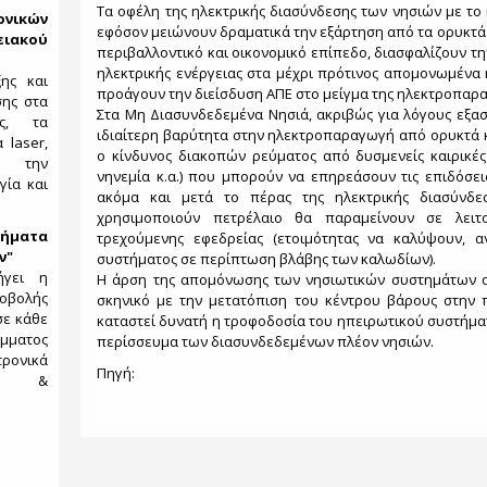
Τα οφέλη της ηλεκτρικής διασύνδεσης των νησιών με το
κών
εφόσον μειώνουν δραματικά την εξάρτηση από τα ορυκτά κ
ιακού
περιβαλλοντικό και οικονομικό επίπεδο, διασφαλίζουν 
ηλεκτρικής ενέργειας στα μέχρι πρότινος απομονωμένα
ξης και
προάγουν την διείσδυση ΑΠΕ στο μείγμα της ηλεκτροπαρ
σης στα
Στα Μη Διασυνδεδεμένα Νησιά, ακριβώς για λόγους εξασ
ες, τα
ιδιαίτερη βαρύτητα στην ηλεκτροπαραγωγή από ορυκτά 
 laser,
ο κίνδυνος διακοπών ρεύματος από δυσμενείς καιρικές
ς, την
νηνεμία κ.α.) που μπορούν να επηρεάσουν τις επιδόσε
γία και
ακόμα και μετά το πέρας της ηλεκτρικής διασύνδε
χρησιμοποιούν πετρέλαιο θα παραμείνουν σε λειτ
ήματα
τρεχούμενης εφεδρείας (ετοιμότητας να καλύψουν, α
ν"
συστήματος σε περίπτωση βλάβης των καλωδίων).
ήγει η
Η άρση της απομόνωσης των νησιωτικών συστημάτων α
λής
σκηνικό με την μετατόπιση του κέντρου βάρους στην 
σε κάθε
καταστεί δυνατή η τροφοδοσία του ηπειρωτικού συστήματ
μματος
περίσσευμα των διασυνδεδεμένων πλέον νησιών.
ρονικά
Πηγή:
ιών &