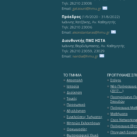
Τηλ: 28210 23008
Email:
gatzouni@hmu.gr
Πρόεδρος
(1/9/2020 - 31/8/2022)
Ιωάννης Χατζάκης, Αν. Καθηγητής
Τηλ: 28210 23006
Email:
akonstantaras@hmu.gr
Διευθυντής ΠΜΣ ΗΣΤΑ
Ιωάννης Βαρδιάμπασης, Αν. Καθηγητής
Τηλ: 28210 23059, 23029
Email:
ivardia@hmu.gr
ΤΟ ΤΜΉΜΑ
ΠΡΟΠΤΥΧΙΑΚΈΣ ΣΠ
Αποστολή
Στόχοι
Ιστορία
Νέο Πρόγραμμα
(2017-...)
Διοίκηση
Προηγούμενο Π
Τομείς
Σπουδών
Προσωπικό
Πρόγραμμα Μα
Αξιολόγηση
Μαθήματα
Συνελεύσεις Τμήματος
Cisco Networkin
Μητρώο Εκλεκτόρων
Πρόγραμμα Εξε
Ορκωμοσίες
Πτυχιακή Εργασ
Φωτογραφικό Υλικό