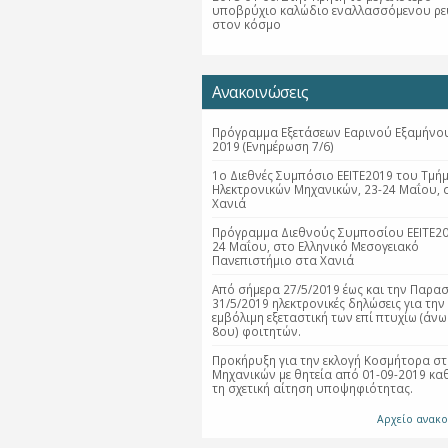
υποβρύχιο καλώδιο εναλλασσόμενου ρ
στον κόσμο
Ανακοινώσεις
Πρόγραμμα Εξετάσεων Εαρινού Εξαμήνου
2019 (Ενημέρωση 7/6)
1ο Διεθνές Συμπόσιο ΕΕΙΤΕ2019 του Τμή
Ηλεκτρονικών Μηχανικών, 23-24 Μαΐου, 
Χανιά
Πρόγραμμα Διεθνούς Συμποσίου ΕΕΙΤΕ20
24 Μαΐου, στο Ελληνικό Μεσογειακό
Πανεπιστήμιο στα Χανιά
Από σήμερα 27/5/2019 έως και την Παρα
31/5/2019 ηλεκτρονικές δηλώσεις για την
εμβόλιμη εξεταστική των επί πτυχίω (άνω
8ου) φοιτητών.
Προκήρυξη για την εκλογή Κοσμήτορα στ
Μηχανικών με θητεία από 01-09-2019 κα
τη σχετική αίτηση υποψηφιότητας.
Αρχείο ανακ