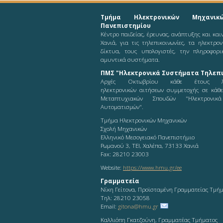
Τμήμα Ηλεκτρονικών Μηχανικ
Πανεπιστημίου
Κέντρο παιδείας, έρευνας, ανάπτυξης και κα
Χανιά, για τις τηλεπικοινωνίες, τα ηλεκτρο
δίκτυα, τους υπολογιστές, την πληροφορι
αμυντικά συστήματα.
ΠΜΣ "Ηλεκτρονικά Συστήματα Τηλεπι
Αρχές Οκτωβρίου κάθε έτους λ
ηλεκτρονικών αιτήσεων συμμετοχής σε κάθ
Μεταπτυχιακών Σπουδών "Ηλεκτρονικ
Αυτοματισμών".
Τμήμα Ηλεκτρονικών Μηχανικών
Σχολή Μηχανικών
Ελληνικό Μεσογειακό Πανεπιστήμιο
Ρωμανού 3, ΤΕΙ, Χαλέπα, 73133 Χανιά
Fax: 28210 23003
Website:
https://www.hmu.gr/ee
Γραμματεία
Νίκη Γείτονα, Προϊσταμένη Γραμματείας Τμή
Τηλ: 28210 23058
Email:
gitona@hmu.gr
Καλλιόπη Γκατζούνη, Γραμματέας Τμήματος