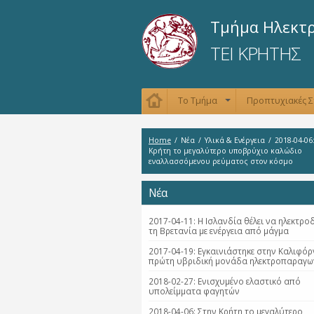
Τμήμα Ηλεκτ
ΤΕΙ ΚΡΗΤΗΣ
Το Τμήμα
Προπτυχιακές 
+
Home
/
Νέα
/
Υλικά & Ενέργεια
/
2018-04-06
Κρήτη το μεγαλύτερο υποβρύχιο καλώδιο
εναλλασσόμενου ρεύματος στον κόσμο
Νέα
2017-04-11: Η Ισλανδία θέλει να ηλεκτρο
τη Βρετανία με ενέργεια από μάγμα
2017-04-19: Εγκαινιάστηκε στην Καλιφόρ
πρώτη υβριδική μονάδα ηλεκτροπαραγω
2018-02-27: Ενισχυμένο ελαστικό από
υπολείμματα φαγητών
2018-04-06: Στην Κρήτη το μεγαλύτερο