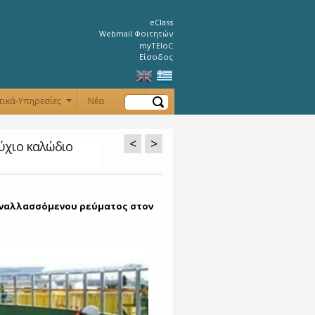
eClass
Webmail Φοιτητών
myTEIoC
Είσοδος
Αναζήτηση
τικά-Υπηρεσίες
Νέα
+
+
<
>
ρύχιο καλώδιο
εναλλασσόμενου ρεύματος στον