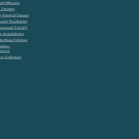
ική Μέριμνα
- Στέγαση
ες Ενοικιαζόμενων
ομική Περίθαλψη
ινωνική Στήριξη
ο Διασύνδεσης
Διεθνών Σχέσεων
νήσεις
πικού
οι Σύνδεσμοι