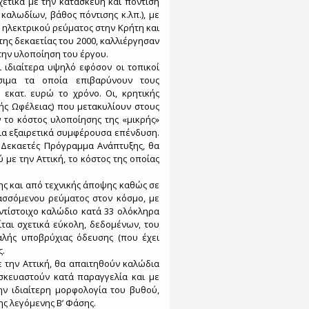
σχετικά με την κατασκευή και πόντιση
αλωδίων, βάθος πόντισης κ.λπ.), με
 ηλεκτρικού ρεύματος στην Κρήτη και
της δεκαετίας του 2000, καλλιέργησαν
την υλοποίηση του έργου.
 ιδιαίτερα υψηλό εφόσον οι τοπικοί
ύσιμα τα οποία επιβαρύνουν τους
εκατ. ευρώ το χρόνο. Οι, κρητικής
ής Ωφέλειας) που μετακυλίουν στους
 το κόστος υλοποίησης της «μικρής»
μια εξαιρετικά συμφέρουσα επένδυση.
 Δεκαετές Πρόγραμμα Ανάπτυξης, θα
με την Αττική, το κόστος της οποίας
ης και από τεχνικής άποψης καθώς σε
ασσόμενου ρεύματος στον κόσμο, με
αντίστοιχο καλώδιο κατά 33 ολόκληρα
είται σχετικά εύκολη, δεδομένων, του
λής υποβρύχιας όδευσης (που έχει
ς.
ε την Αττική, θα απαιτηθούν καλώδια
σκευαστούν κατά παραγγελία και με
ν ιδιαίτερη μορφολογία του βυθού,
ς λεγόμενης Β’ Φάσης.