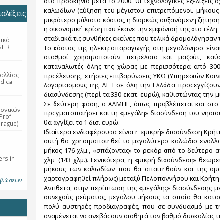
στο προσκήνιο μετά το 2000. Οι τεχνολογικές εξελίξεις 
καλωδίων (αύξηση του μέγιστου επιτρεπόμενου μήκους κ
αλέξεις
μικρότερο μάλιστα κόστος, η διαρκώς αυξανόμενη ζήτηση
η οικονομική κρίση που έκανε την εμφάνισή της στα τέλη 
σταδιακά τις συνθήκες εκείνες που τελικά δρομολόγησαν 
τικό
SIER
Το κόστος της ηλεκτροπαραγωγής στη μεγαλόνησο είναι
σταθμοί χρησιμοποιούν πετρέλαιο και μαζούτ, κα
καταναλωτές όλης της χώρας με περισσότερα από 300 
αλλίας
προέλευσης, ετήσιες επιβαρύνσεις ΥΚΩ (Υπηρεσιών Κοιν
dical
λογαριασμούς της ΔΕΗ σε όλη την Ελλάδα προσεγγίζουν
διασύνδεσης (περί τα 330 εκατ. ευρώ), καθιστώντας την 
Σε δεύτερη φάση, ο ΑΔΜΗΕ, όπως προβλέπεται και στο
ρονικών
πραγματοποιήσει και τη «μεγάλη» διασύνδεση του νησιού 
Prof.
θα αγγίξει το 1 δισ. ευρώ.
Prague)
Ιδιαίτερα ενδιαφέρουσα είναι η «μικρή» διασύνδεση Κρήτ
αυτή θα χρησιμοποιηθεί το μεγαλύτερο καλώδιο εναλλ
μήκος 176 χλμ., «σπάζοντας» το ρεκόρ από το δεύτερο 
rs in
χλμ. (143 χλμ.). Γενικότερα, η «μικρή διασύνδεση» θεωρ
μήκους των καλωδίων που θα απαιτηθούν και της ομα
χαρτογραφηθεί πλήρως) μεταξύ Πελοποννήσου και Κρήτη
δηλώσεων
Αντίθετα, στην περίπτωση της «μεγάλης» διασύνδεσης μ
συνεχούς ρεύματος, μεγάλου μήκους τα οποία θα κατα
πολύ αυστηρές προδιαγραφές, που σε συνδυασμό με τη
αναμένεται να ανεβάσουν αισθητά τον βαθμό δυσκολίας τη