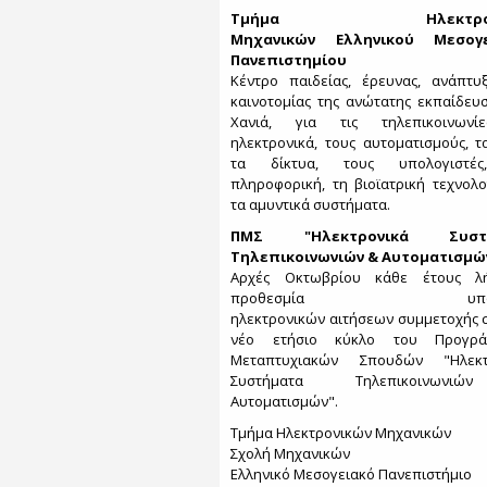
Τμήμα Ηλεκτρονι
Μηχανικών Ελληνικού Μεσογε
Πανεπιστημίου
Κέντρο παιδείας, έρευνας, ανάπτυ
καινοτομίας της ανώτατης εκπαίδευ
Χανιά, για τις τηλεπικοινωνί
ηλεκτρονικά, τους αυτοματισμούς, τα
τα δίκτυα, τους υπολογιστέ
πληροφορική, τη βιοϊατρική τεχνολο
τα αμυντικά συστήματα.
ΠΜΣ "Ηλεκτρονικά Συστ
Τηλεπικοινωνιών & Αυτοματισμώ
Αρχές Οκτωβρίου κάθε έτους λ
προθεσμία υποβο
ηλεκτρονικών αιτήσεων συμμετοχής 
νέο ετήσιο κύκλο του Προγρά
Μεταπτυχιακών Σπουδών "Ηλεκτ
Συστήματα Τηλεπικοινων
Αυτοματισμών".
Τμήμα Ηλεκτρονικών Μηχανικών
Σχολή Μηχανικών
Ελληνικό Μεσογειακό Πανεπιστήμιο