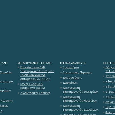
ΟΥΔΈΣ
ΜΕΤΑΠΤΥΧΙΑΚΈΣ ΣΠΟΥΔΈΣ
ΈΡΕΥΝΑ-ΑΝΆΠΤΥΞΗ
ΦΟΙΤΗΤΙ
Επανιδρυμένο ΠΜΣ
Εργαστήρια
Οδηγίε
"Ηλεκτρονικά Συστήματα
2017-1
 Σπουδών
Ερευνητικές Περιοχές
Τηλεπικοινωνιών &
ΙΕΕΕ S
Δημοσιεύσεις
Αυτοματισμών (ΗΣΤΑ)"
ρόγραμμα
e-Ταχυ
Διακρίσεις
Lasers, Πλάσμα &
e-Εκπαί
Εφαρμογές (LaPlA)
Διοργάνωση
θημάτων
Επιστημονικών Συνεδρίων
e-Γραμ
Διδακτορικές Σπουδές
Διοργάνωση
e-Βιβλί
g Academy
Επιστημονικών Ημερίδων
Ανίχνε
τάσεων
Διοργάνωση
Βιβλιο
Επιστημονικών Διαλέξεων
ία
Φοιτητ
Προβολή - Δημοσιότητα