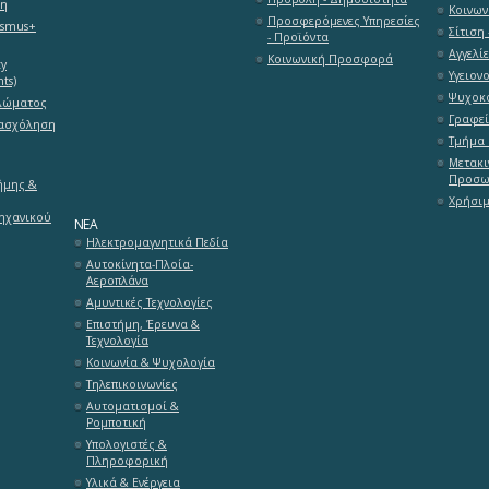
ση
Κοινων
Προσφερόμενες Υπηρεσίες
asmus+
Σίτιση 
- Προϊόντα
Αγγελί
Κοινωνική Προσφορά
ty
Υγειον
ts)
Ψυχοκο
λώματος
Γραφεί
πασχόληση
Τμήμα 
Μετακι
Προσω
ήμης &
Χρήσιμ
ηχανικού
ΝΈΑ
Ηλεκτρομαγνητικά Πεδία
Αυτοκίνητα-Πλοία-
Αεροπλάνα
Αμυντικές Τεχνολογίες
Επιστήμη, Έρευνα &
Τεχνολογία
Κοινωνία & Ψυχολογία
Τηλεπικοινωνίες
Αυτοματισμοί &
Ρομποτική
Υπολογιστές &
Πληροφορική
Υλικά & Ενέργεια