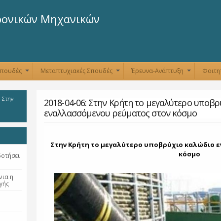
Παράκαμψη
προς το
ρονικών Μηχανικών
κυρίως
περιεχόμενο
Σπουδές
Μεταπτυχιακές Σπουδές
Έρευνα-Ανάπτυξη
Φοιτη
+
+
+
: Στην
2018-04-06: Στην Κρήτη το μεγαλύτερο υποβ
εναλλασσόμενου ρεύματος στον κόσμο
Στην Κρήτη το μεγαλύτερο υποβρύχιο καλώδιο 
κόσμο
δοτήσει
νια η
γής