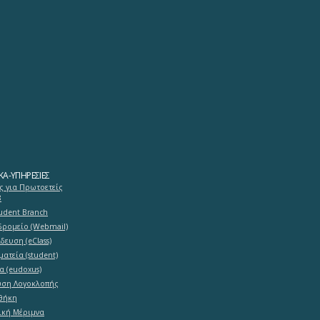
ΚΆ-ΥΠΗΡΕΣΊΕΣ
ς για Πρωτοετείς
8
tudent Branch
δρομείο (Webmail)
δευση (eClass)
ματεία (student)
α (eudoxus)
υση Λογοκλοπής
θήκη
ική Μέριμνα