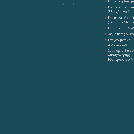
Πρακτική Άσκη
Τοποθεσία
Κινητικότητα Er
(Εξερχόμενοι)
Erasmus+ Mobili
(Incoming Studen
Παράρτημα Διπ
Δεξιότητες & Α
Επαγγελματικά
Δικαιώματα
Σεμινάριο Επιστ
Απασχόλησης
Ηλεκτρονικού Μ