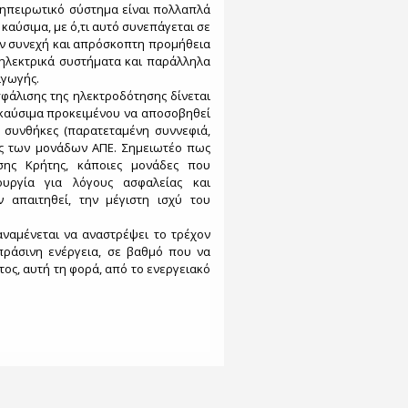
 ηπειρωτικό σύστημα είναι πολλαπλά
αύσιμα, με ό,τι αυτό συνεπάγεται σε
την συνεχή και απρόσκοπτη προμήθεια
 ηλεκτρικά συστήματα και παράλληλα
αγωγής.
φάλισης της ηλεκτροδότησης δίνεται
καύσιμα προκειμένου να αποσοβηθεί
 συνθήκες (παρατεταμένη συννεφιά,
ις των μονάδων ΑΠΕ. Σημειωτέο πως
σης Κρήτης, κάποιες μονάδες που
ουργία για λόγους ασφαλείας και
ν απαιτηθεί, την μέγιστη ισχύ του
ναμένεται να αναστρέψει το τρέχον
πράσινη ενέργεια, σε βαθμό που να
ος, αυτή τη φορά, από το ενεργειακό