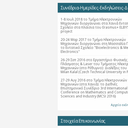
Συνέδρια-Ημερίδες-Εκδηλώσεις-Δι
1-8 Ιουλ 2018 το Τμήμα Ηλεκτρονικών
Μηχανικών διοργανώνει στα Χανιά Εντα
Σχολείο στα πλαίσια του Erasmus+ ELBY
project
20-24 Μαρ 2017 το Τμήμα Ηλεκτρονικών
Μηχανικών διοργανώνει στη Μασσαλία Γ
το Εντατικό Σχολείο "Bioelectronics & Me
Electronics"
26-29 Σεπ 2016 στο Εργαστήριο Φυσικής
Πλάσματος & Laser του Τμήματος Ηλεκτ
Μηχανικών (στο Ρέθυμνο): Διαλέξεις του 
Milan Kalal (Czech Technical University in 
27-29 Αυγ 2016 στο Τμήμα Ηλεκτρονικών
Μηχανικών (στα Χανιά): το Διεθνές
Επιστημονικό Συνέδριο 3rd International
Conference on Mathematics and Compute
Sciences and Industry (MCSI 2016)
Αρχείο εκ
Στοιχεία Επικοινωνίας