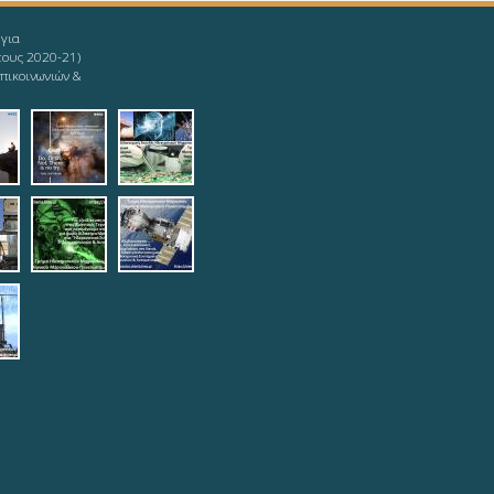
 για
τους 2020-21)
πικοινωνιών &
givingup.jpg
1_ieee-mind.jpg
9-08-11_ieee-
2019-08-11_ieee-
2019-08-
s.jpg
yoda.jpg
12_logotypophds.jpg
ypoista.jpg
top.jpg
teleautos_3.jpg
teleautos_4.jpg
potmimatos.jpg
6.jpg
eautos_7.jpg