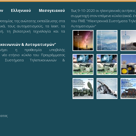
ών Ελληνικού Μεσογειακού
Έως 9-10-2020 οι ηλεκτρονικές αιτήσεις
συμμετοχή στον επόμενο κύκλο (ακαδ. έ
ινοτομίας της ανώτατης εκπαίδευσης στα
του ΠΜΣ "Ηλεκτρονικά Συστήματα Τηλε
νικά, τους αυτοματισμούς, τα laser, τα
Αυτοματισμών"
κή, τη βιοϊατρική τεχνολογία και τα
2019-08-11_ieee-
2019-08-1
201
κοινωνιών & Αυτοματισμών"
odd
ήγει η προθεσμία υποβολής
ε νέο ετήσιο κύκλο του Προγράμματος
2019-08-12_logot
2019-08-
pic
ά Συστήματα Τηλεπικοινωνιών &
21_logoty
teleautos_5.jpg
teleautos_
tel
ματος