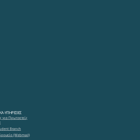
ΚΆ-ΥΠΗΡΕΣΊΕΣ
ς για Πρωτοετείς
8
tudent Branch
δρομείο (Webmail)