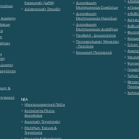
e-Εκπαί
Εφαρμογές (LaPlA)
Διοργάνωση
θημάτων
Επιστημονικών Συνεδρίων
e-Γραμ
Διδακτορικές Σπουδές
Διοργάνωση
e-Βιβλί
g Academy
Επιστημονικών Ημερίδων
Ανίχνε
τάσεων
Διοργάνωση
Βιβλιο
Επιστημονικών Διαλέξεων
ία
Φοιτητ
Προβολή - Δημοσιότητα
ση
Κοινων
Προσφερόμενες Υπηρεσίες
asmus+
Σίτιση 
- Προϊόντα
Αγγελί
Κοινωνική Προσφορά
ty
Υγειον
ts)
Ψυχοκο
λώματος
Γραφεί
πασχόληση
Τμήμα 
Μετακι
Προσω
ήμης &
Χρήσιμ
ηχανικού
ΝΈΑ
Ηλεκτρομαγνητικά Πεδία
Αυτοκίνητα-Πλοία-
Αεροπλάνα
Αμυντικές Τεχνολογίες
Επιστήμη, Έρευνα &
Τεχνολογία
Κοινωνία & Ψυχολογία