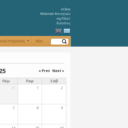
eClass
Webmail Φοιτητών
myTEIoC
Είσοδος
Αναζήτηση
τικά-Υπηρεσίες
Νέα
+
+
25
« Prev
Next »
Πέμ
Παρ
Σάβ
31
1
2
7
8
9
14
15
16