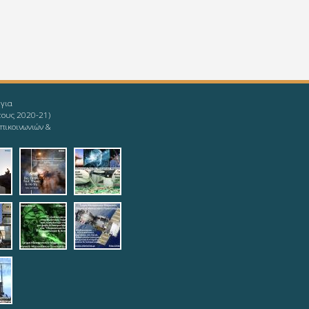
 για
τους 2020-21)
πικοινωνιών &
givingup.jpg
1_ieee-mind.jpg
9-08-11_ieee-
2019-08-11_ieee-
2019-08-
s.jpg
yoda.jpg
12_logotypophds.jpg
ypoista.jpg
top.jpg
teleautos_3.jpg
teleautos_4.jpg
potmimatos.jpg
6.jpg
eautos_7.jpg