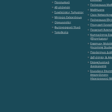
Προσωπικό
Πρόγραμμα Μα
Αξιολόγηση
Μαθήματα
Συνελεύσεις Τμήματος
Cisco Networkin
Μητρώο Εκλεκτόρων
Πρόγραμμα Εξε
Ορκωμοσίες
Πτυχιακή Εργασ
Φωτογραφικό Υλικό
Πρακτική Άσκη
Τοποθεσία
Κινητικότητα Er
(Εξερχόμενοι)
Erasmus+ Mobili
(Incoming Studen
Παράρτημα Διπ
Δεξιότητες & Α
Επαγγελματικά
Δικαιώματα
Σεμινάριο Επιστ
Απασχόλησης
Ηλεκτρονικού Μ