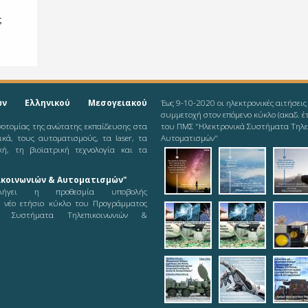
ς
ών Ελληνικού Μεσογειακού
Έως 9-10-2020 οι ηλεκτρονικές αιτήσεις
συμμετοχή στον επόμενο κύκλο (ακαδ. έ
ινοτομίας της ανώτατης εκπαίδευσης στα
του ΠΜΣ "Ηλεκτρονικά Συστήματα Τηλε
νικά, τους αυτοματισμούς, τα laser, τα
Αυτοματισμών"
κή, τη βιοϊατρική τεχνολογία και τα
2019-08-11_ieee-
2019-08-1
201
κοινωνιών & Αυτοματισμών"
odd
ήγει η προθεσμία υποβολής
ε νέο ετήσιο κύκλο του Προγράμματος
2019-08-12_logot
2019-08-
pic
ά Συστήματα Τηλεπικοινωνιών &
21_logoty
teleautos_5.jpg
teleautos_
tel