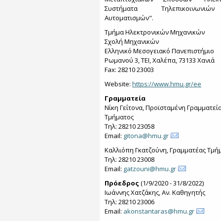
Συστήματα Τηλεπικοινων
Αυτοματισμών".
Τμήμα Ηλεκτρονικών Μηχανικών
Σχολή Μηχανικών
Ελληνικό Μεσογειακό Πανεπιστήμιο
Ρωμανού 3, ΤΕΙ, Χαλέπα, 73133 Χανιά
Fax: 28210 23003
Website:
https://www.hmu.gr/ee
Γραμματεία
Νίκη Γείτονα, Προϊσταμένη Γραμματεί
Τμήματος
Τηλ: 28210 23058
Email:
gitona@hmu.gr
Καλλιόπη Γκατζούνη, Γραμματέας Τμή
Τηλ: 28210 23008
Email:
gatzouni@hmu.gr
Πρόεδρος
(1/9/2020 - 31/8/2022)
Ιωάννης Χατζάκης, Αν. Καθηγητής
Τηλ: 28210 23006
Email:
akonstantaras@hmu.gr