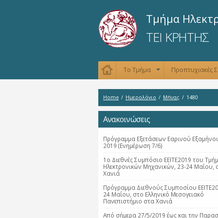
Τμήμα Ηλεκτ
ΤΕΙ ΚΡΗΤΗΣ
Το Τμήμα
Προπτυχιακές 
+
Home
/
Ημερολόγιο
/
Μήνας
/
1480
Ανακοινώσεις
Πρόγραμμα Εξετάσεων Εαρινού Εξαμήνου
2019 (Ενημέρωση 7/6)
1ο Διεθνές Συμπόσιο ΕΕΙΤΕ2019 του Τμή
Ηλεκτρονικών Μηχανικών, 23-24 Μαΐου, 
Χανιά
Πρόγραμμα Διεθνούς Συμποσίου ΕΕΙΤΕ20
24 Μαΐου, στο Ελληνικό Μεσογειακό
Πανεπιστήμιο στα Χανιά
Από σήμερα 27/5/2019 έως και την Παρα