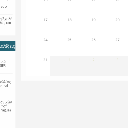
 του
η Σχολή
17
18
19
20
θώς και
24
25
26
27
αλέξεις
31
1
2
3
τικό
SIER
αλλίας
dical
ρονικών
Prof.
Prague)