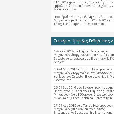
31/5/2019 ηλεκτρονικές δηλώσεις για την
εμβόλιμη εξεταστική των επί πτυχίω (άνω
8ου) φοιτητών.
Προκήρυξη για την εκλογή Κοσμήτορα στ
Μηχανικών με θητεία από 01-09-2019 κα
τη σχετική αίτηση υποψηφιότητας.
Συνέδρια-Ημερίδες-Εκδηλώσεις-Δι
1-8 Ιουλ 2018 το Τμήμα Ηλεκτρονικών
Μηχανικών διοργανώνει στα Χανιά Εντα
Σχολείο στα πλαίσια του Erasmus+ ELBY
project
20-24 Μαρ 2017 το Τμήμα Ηλεκτρονικών
Μηχανικών διοργανώνει στη Μασσαλία Γ
το Εντατικό Σχολείο "Bioelectronics & Me
Electronics"
26-29 Σεπ 2016 στο Εργαστήριο Φυσικής
Πλάσματος & Laser του Τμήματος Ηλεκτ
Μηχανικών (στο Ρέθυμνο): Διαλέξεις του 
Milan Kalal (Czech Technical University in 
27-29 Αυγ 2016 στο Τμήμα Ηλεκτρονικών
Μηχανικών (στα Χανιά): το Διεθνές
Επιστημονικό Συνέδριο 3rd International