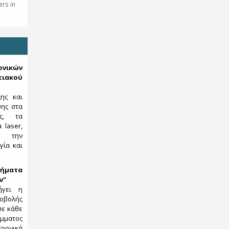
rs in
κών
ιακού
ξης και
σης στα
ες, τα
 laser,
ς, την
γία και
ήματα
ν"
ήγει η
λής
σε κάθε
μματος
ρονικά