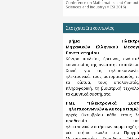
Conference on Mathematics and Compute
Sciences and Industry (MCSI 2016)
Στοιχεία Επικοινωνίας
Τμήμα Ηλεκτρονι
Μηχανικών Ελληνικού Μεσογε
Πανεπιστημίου
Κέντρο παιδείας, έρευνας, ανάπτυ
καινοτομίας της ανώτατης εκπαίδευ
Χανιά, για τις τηλεπικοινωνί
ηλεκτρονικά, τους αυτοματισμούς, τα
τα δίκτυα, τους υπολογιστέ
πληροφορική, τη βιοϊατρική τεχνολο
τα αμυντικά συστήματα.
ΠΜΣ "Ηλεκτρονικά Συστ
Τηλεπικοινωνιών & Αυτοματισμώ
Αρχές Οκτωβρίου κάθε έτους λ
προθεσμία υποβο
ηλεκτρονικών αιτήσεων συμμετοχής 
νέο ετήσιο κύκλο του Προγρά
Μεταπτυχιακών Σπουδών "Ηλεκτ