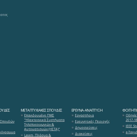
ματος
ΟΥΔΈΣ
ΜΕΤΑΠΤΥΧΙΑΚΈΣ ΣΠΟΥΔΈΣ
ΈΡΕΥΝΑ-ΑΝΆΠΤΥΞΗ
ΦΟΙΤΗΤΙ
Επανιδρυμένο ΠΜΣ
Εργαστήρια
Οδηγίε
"Ηλεκτρονικά Συστήματα
2017-1
 Σπουδών
Ερευνητικές Περιοχές
Τηλεπικοινωνιών &
ΙΕΕΕ S
Δημοσιεύσεις
Αυτοματισμών (ΗΣΤΑ)"
ρόγραμμα
e-Ταχυ
Διακρίσεις
Lasers, Πλάσμα &