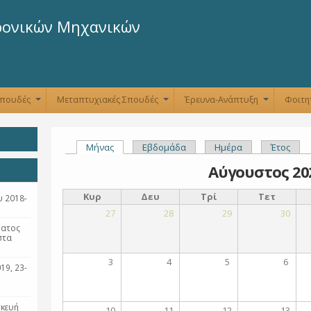
Παράκαμψη
προς το
ρονικών Μηχανικών
κυρίως
περιεχόμενο
Σπουδές
Μεταπτυχιακές Σπουδές
Έρευνα-Ανάπτυξη
Φοιτη
+
+
+
Μήνας
(ενεργή καρτέλα)
Εβδομάδα
Ημέρα
Έτος
Πρωτεύουσες καρτέλες
Αύγουστος 20
Κυρ
Δευ
Τρί
Τετ
 2018-
27
28
29
30
ματος
στα
3
4
5
6
19, 23-
σκευή
10
11
12
13