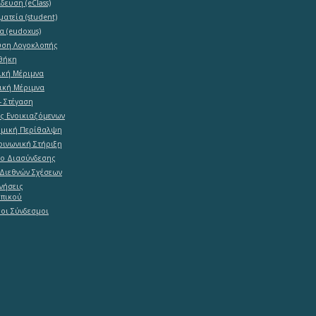
δευση (eClass)
ματεία (student)
α (eudoxus)
υση Λογοκλοπής
θήκη
ική Μέριμνα
ική Μέριμνα
- Στέγαση
ες Ενοικιαζόμενων
ομική Περίθαλψη
ινωνική Στήριξη
ο Διασύνδεσης
Διεθνών Σχέσεων
νήσεις
πικού
οι Σύνδεσμοι