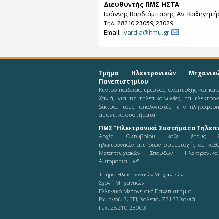
Διευθυντής ΠΜΣ ΗΣΤΑ
Ιωάννης Βαρδιάμπασης, Αν. Καθηγητή
Τηλ: 28210 23059, 23029
Email:
ivardia@hmu.gr
Τμήμα Ηλεκτρονικών Μηχανικ
Πανεπιστημίου
Κέντρο παιδείας, έρευνας, ανάπτυξης και κα
Χανιά, για τις τηλεπικοινωνίες, τα ηλεκτρο
δίκτυα, τους υπολογιστές, την πληροφορι
αμυντικά συστήματα.
ΠΜΣ "Ηλεκτρονικά Συστήματα Τηλεπι
Αρχές Οκτωβρίου κάθε έτους λ
ηλεκτρονικών αιτήσεων συμμετοχής σε κάθ
Μεταπτυχιακών Σπουδών "Ηλεκτρονικ
Αυτοματισμών".
Τμήμα Ηλεκτρονικών Μηχανικών
Σχολή Μηχανικών
Ελληνικό Μεσογειακό Πανεπιστήμιο
Ρωμανού 3, ΤΕΙ, Χαλέπα, 73133 Χανιά
Fax: 28210 23003