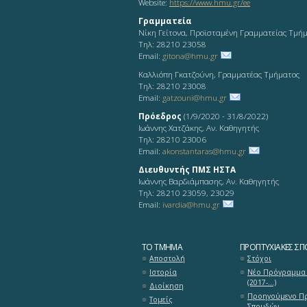
Website:
https://www.hmu.gr/ee
Γραμματεία
Νίκη Γείτονα, Προϊσταμένη Γραμματείας Τμή
Τηλ: 28210 23058
Email:
gitona@hmu.gr
Καλλιόπη Γκατζούνη, Γραμματέας Τμήματος
Τηλ: 28210 23008
Email:
gatzouni@hmu.gr
Πρόεδρος
(1/9/2020 - 31/8/2022)
Ιωάννης Χατζάκης, Αν. Καθηγητής
Τηλ: 28210 23006
Email:
akonstantaras@hmu.gr
Διευθυντής ΠΜΣ ΗΣΤΑ
Ιωάννης Βαρδιάμπασης, Αν. Καθηγητής
Τηλ: 28210 23059, 23029
Email:
ivardia@hmu.gr
ΤΟ ΤΜΉΜΑ
ΠΡΟΠΤΥΧΙΑΚΈΣ ΣΠ
Αποστολή
Στόχοι
Ιστορία
Νέο Πρόγραμμα
(2017-...)
Διοίκηση
Προηγούμενο Π
Τομείς
Σπουδών