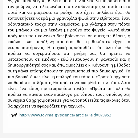
Αν, για παράδειγμα, θέλετε μετά τη δουλειά να περάσετε από
τον φούρνο, να τηλεφωνήσετε στον οδοντίατρο, να ποτίσετε τα
φυτά και να μαζέψετε τα ρούχα που έχετε απλώσει έξω, θα
τοποθετήσετε νοερά μια φραντζόλα ψωμί στην εξώπορτα, έναν
οδοντιατρικό τροχό στην κρεμάστρα, μια γλάστρα στην πόρτα
του μπάνιου και μια λεκάνη με ρούχα στο ψυγείο. «Αυτά είναι
πράγματα που κανονικά δεν βρίσκονται σε αυτές τις θέσεις, η
εικόνα είναι παράξενη και έτσι θα τη θυμάστε» εξηγεί ο
νευροεπιστήμονας. Η τεχνική προϋποθέτει ότι όλα όσα θα
πρέπει να συγκρατήσετε στη μνήμη σας θα πρέπει να
μετατραπούν σε εικόνες - εδώ λειτουργούν η φαντασία και η
δημιουργικότητά σας και, όπως μας λέει ο κ. Κόνραντ, η μέθοδος
αυτή κάνει επίσης όποιον τη χρησιμοποιεί πιο δημιουργικό. Το
πιο βασικό όμως είναι η επιλογή του τόπου. «Προτού αρχίσετε
να θυμάστε οτιδήποτε, θα πρέπει να σκεφθείτε τον τόπο. Αυτό
είναι ένα είδος προετοιμασίας» τονίζει. «Πρώτα απ' όλα θα
πρέπει να κάνετε έναν κατάλογο με τόπους τους οποίους στη
συνέχεια θα χρησιμοποιείτε για να τοποθετείτε τις εικόνες όταν
θα αρχίσετε να εφαρμόζετε την τεχνική».
Πηγή:
http://www.tovima.gr/science/article/?aid=873952