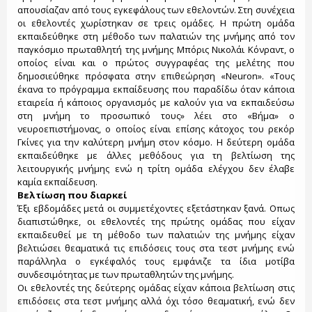
απουσίαζαν από τους εγκεφάλους των εθελοντών. Στη συνέχεια
οι εθελοντές χωρίστηκαν σε τρεις ομάδες. Η πρώτη ομάδα
εκπαιδεύθηκε στη μέθοδο των παλατιών της μνήμης από τον
παγκόσμιο πρωταθλητή της μνήμης Μπόρις Νικολάι Κόνραντ, ο
οποίος είναι και ο πρώτος συγγραφέας της μελέτης που
δημοσιεύθηκε πρόσφατα στην επιθεώρηση «Neuron». «Τους
έκανα το πρόγραμμα εκπαίδευσης που παραδίδω όταν κάποια
εταιρεία ή κάποιος οργανισμός με καλούν για να εκπαιδεύσω
στη μνήμη το προσωπικό τους» λέει στο «Βήμα» ο
νευροεπιστήμονας, ο οποίος είναι επίσης κάτοχος του ρεκόρ
Γκίνες για την καλύτερη μνήμη στον κόσμο. Η δεύτερη ομάδα
εκπαιδεύθηκε με άλλες μεθόδους για τη βελτίωση της
λειτουργικής μνήμης ενώ η τρίτη ομάδα ελέγχου δεν έλαβε
καμία εκπαίδευση.
Βελτίωση που διαρκεί
Έξι εβδομάδες μετά οι συμμετέχοντες εξετάστηκαν ξανά. Οπως
διαπιστώθηκε, οι εθελοντές της πρώτης ομάδας που είχαν
εκπαιδευθεί με τη μέθοδο των παλατιών της μνήμης είχαν
βελτιώσει θεαματικά τις επιδόσεις τους στα τεστ μνήμης ενώ
παράλληλα ο εγκέφαλός τους εμφάνιζε τα ίδια μοτίβα
συνδεσιμότητας με των πρωταθλητών της μνήμης.
Οι εθελοντές της δεύτερης ομάδας είχαν κάποια βελτίωση στις
επιδόσεις στα τεστ μνήμης αλλά όχι τόσο θεαματική, ενώ δεν