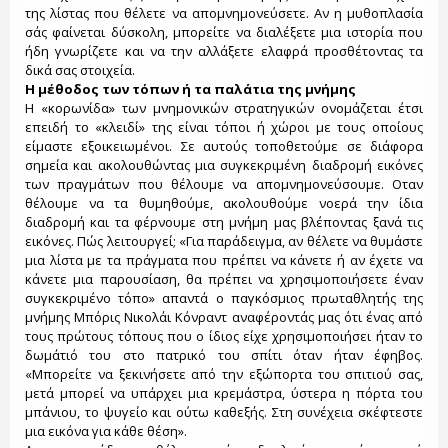
της λίστας που θέλετε να απομνημονεύσετε. Αν η μυθοπλασία
σάς φαίνεται δύσκολη, μπορείτε να διαλέξετε μια ιστορία που
ήδη γνωρίζετε και να την αλλάξετε ελαφρά προσθέτοντας τα
δικά σας στοιχεία.
Η μέθοδος των τόπων ή τα παλάτια της μνήμης
Η «κορωνίδα» των μνημονικών στρατηγικών ονομάζεται έτσι
επειδή το «κλειδί» της είναι τόποι ή χώροι με τους οποίους
είμαστε εξοικειωμένοι. Σε αυτούς τοποθετούμε σε διάφορα
σημεία και ακολουθώντας μια συγκεκριμένη διαδρομή εικόνες
των πραγμάτων που θέλουμε να απομνημονεύσουμε. Οταν
θέλουμε να τα θυμηθούμε, ακολουθούμε νοερά την ίδια
διαδρομή και τα φέρνουμε στη μνήμη μας βλέποντας ξανά τις
εικόνες. Πώς λειτουργεί; «Για παράδειγμα, αν θέλετε να θυμάστε
μια λίστα με τα πράγματα που πρέπει να κάνετε ή αν έχετε να
κάνετε μια παρουσίαση, θα πρέπει να χρησιμοποιήσετε έναν
συγκεκριμένο τόπο» απαντά ο παγκόσμιος πρωταθλητής της
μνήμης Μπόρις Νικολάι Κόνραντ αναφέροντάς μας ότι ένας από
τους πρώτους τόπους που ο ίδιος είχε χρησιμοποιήσει ήταν το
δωμάτιό του στο πατρικό του σπίτι όταν ήταν έφηβος.
«Μπορείτε να ξεκινήσετε από την εξώπορτα του σπιτιού σας,
μετά μπορεί να υπάρχει μια κρεμάστρα, ύστερα η πόρτα του
μπάνιου, το ψυγείο και ούτω καθεξής. Στη συνέχεια σκέφτεστε
μια εικόνα για κάθε θέση».