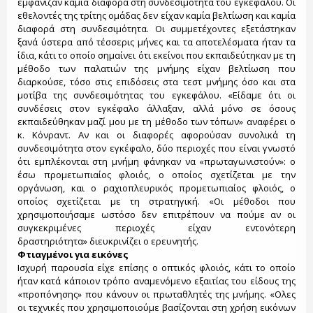
εμφάνιζαν καμία διαφορά στη συνδεσιμότητα του εγκεφάλου. Οι
εθελοντές της τρίτης ομάδας δεν είχαν καμία βελτίωση και καμία
διαφορά στη συνδεσιμότητα. Οι συμμετέχοντες εξετάστηκαν
ξανά ύστερα από τέσσερις μήνες και τα αποτελέσματα ήταν τα
ίδια, κάτι το οποίο σημαίνει ότι εκείνοι που εκπαιδεύτηκαν με τη
μέθοδο των παλατιών της μνήμης είχαν βελτίωση που
διαρκούσε, τόσο στις επιδόσεις στα τεστ μνήμης όσο και στα
μοτίβα της συνδεσιμότητας του εγκεφάλου. «Είδαμε ότι οι
συνδέσεις στον εγκέφαλο άλλαξαν, αλλά μόνο σε όσους
εκπαιδεύθηκαν μαζί μου με τη μέθοδο των τόπων» αναφέρει ο
κ. Κόνραντ. Αν και οι διαφορές αφορούσαν συνολικά τη
συνδεσιμότητα στον εγκέφαλο, δύο περιοχές που είναι γνωστό
ότι εμπλέκονται στη μνήμη φάνηκαν να «πρωταγωνιστούν»: ο
έσω προμετωπιαίος φλοιός, ο οποίος σχετίζεται με την
οργάνωση, και ο ραχιοπλευρικός προμετωπιαίος φλοιός, ο
οποίος σχετίζεται με τη στρατηγική. «Οι μέθοδοι που
χρησιμοποιήσαμε ωστόσο δεν επιτρέπουν να πούμε αν οι
συγκεκριμένες περιοχές είχαν εντονότερη
δραστηριότητα» διευκρινίζει ο ερευνητής.
Φτιαγμένοι για εικόνες
Ισχυρή παρουσία είχε επίσης ο οπτικός φλοιός, κάτι το οποίο
ήταν κατά κάποιον τρόπο αναμενόμενο εξαιτίας του είδους της
«προπόνησης» που κάνουν οι πρωταθλητές της μνήμης. «Ολες
οι τεχνικές που χρησιμοποιούμε βασίζονται στη χρήση εικόνων