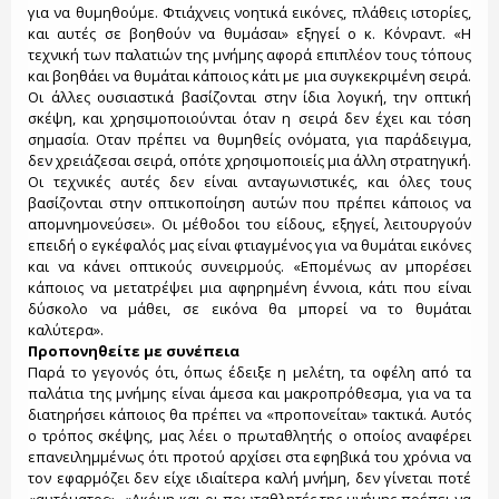
για να θυμηθούμε. Φτιάχνεις νοητικά εικόνες, πλάθεις ιστορίες,
και αυτές σε βοηθούν να θυμάσαι» εξηγεί ο κ. Κόνραντ. «Η
τεχνική των παλατιών της μνήμης αφορά επιπλέον τους τόπους
και βοηθάει να θυμάται κάποιος κάτι με μια συγκεκριμένη σειρά.
Οι άλλες ουσιαστικά βασίζονται στην ίδια λογική, την οπτική
σκέψη, και χρησιμοποιούνται όταν η σειρά δεν έχει και τόση
σημασία. Οταν πρέπει να θυμηθείς ονόματα, για παράδειγμα,
δεν χρειάζεσαι σειρά, οπότε χρησιμοποιείς μια άλλη στρατηγική.
Οι τεχνικές αυτές δεν είναι ανταγωνιστικές, και όλες τους
βασίζονται στην οπτικοποίηση αυτών που πρέπει κάποιος να
απομνημονεύσει». Οι μέθοδοι του είδους, εξηγεί, λειτουργούν
επειδή ο εγκέφαλός μας είναι φτιαγμένος για να θυμάται εικόνες
και να κάνει οπτικούς συνειρμούς. «Επομένως αν μπορέσει
κάποιος να μετατρέψει μια αφηρημένη έννοια, κάτι που είναι
δύσκολο να μάθει, σε εικόνα θα μπορεί να το θυμάται
καλύτερα».
Προπονηθείτε με συνέπεια
Παρά το γεγονός ότι, όπως έδειξε η μελέτη, τα οφέλη από τα
παλάτια της μνήμης είναι άμεσα και μακροπρόθεσμα, για να τα
διατηρήσει κάποιος θα πρέπει να «προπονείται» τακτικά. Αυτός
ο τρόπος σκέψης, μας λέει ο πρωταθλητής ο οποίος αναφέρει
επανειλημμένως ότι προτού αρχίσει στα εφηβικά του χρόνια να
τον εφαρμόζει δεν είχε ιδιαίτερα καλή μνήμη, δεν γίνεται ποτέ