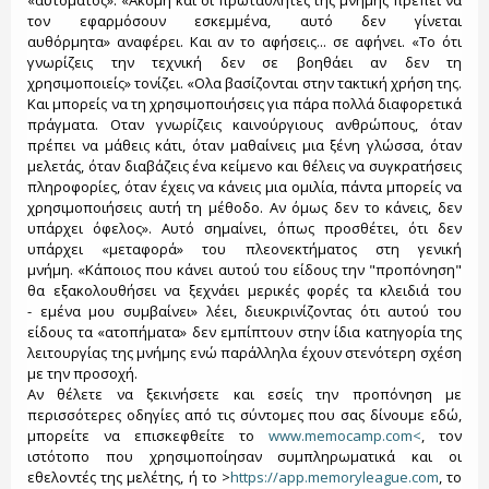
«αυτόματος». «Ακόμη και οι πρωταθλητές της μνήμης πρέπει να
τον εφαρμόσουν εσκεμμένα, αυτό δεν γίνεται
αυθόρμητα» αναφέρει. Και αν το αφήσεις... σε αφήνει. «Το ότι
γνωρίζεις την τεχνική δεν σε βοηθάει αν δεν τη
χρησιμοποιείς» τονίζει. «Ολα βασίζονται στην τακτική χρήση της.
Και μπορείς να τη χρησιμοποιήσεις για πάρα πολλά διαφορετικά
πράγματα. Οταν γνωρίζεις καινούργιους ανθρώπους, όταν
πρέπει να μάθεις κάτι, όταν μαθαίνεις μια ξένη γλώσσα, όταν
μελετάς, όταν διαβάζεις ένα κείμενο και θέλεις να συγκρατήσεις
πληροφορίες, όταν έχεις να κάνεις μια ομιλία, πάντα μπορείς να
χρησιμοποιήσεις αυτή τη μέθοδο. Αν όμως δεν το κάνεις, δεν
υπάρχει όφελος». Αυτό σημαίνει, όπως προσθέτει, ότι δεν
υπάρχει «μεταφορά» του πλεονεκτήματος στη γενική
μνήμη. «Κάποιος που κάνει αυτού του είδους την "προπόνηση"
θα εξακολουθήσει να ξεχνάει μερικές φορές τα κλειδιά του
- εμένα μου συμβαίνει» λέει, διευκρινίζοντας ότι αυτού του
είδους τα «ατοπήματα» δεν εμπίπτουν στην ίδια κατηγορία της
λειτουργίας της μνήμης ενώ παράλληλα έχουν στενότερη σχέση
με την προσοχή.
Αν θέλετε να ξεκινήσετε και εσείς την προπόνηση με
περισσότερες οδηγίες από τις σύντομες που σας δίνουμε εδώ,
μπορείτε να επισκεφθείτε το
www.memocamp.com<
, τον
ιστότοπο που χρησιμοποίησαν συμπληρωματικά και οι
εθελοντές της μελέτης, ή το >
https://app.memoryleague.com
, το