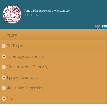
Παράκαμψη
προς το
Τμήμα Ηλεκτρονικών Μηχανικών
κυρίως
ΤΕΙ ΚΡΗΤΗΣ
περιεχόμενο
Αρχική
Το Τμήμα
+
Προπτυχιακές Σπουδές
+
Μεταπτυχιακές Σπουδές
+
Έρευνα-Ανάπτυξη
+
Φοιτητικά-Υπηρεσίες
+
Νέα
+