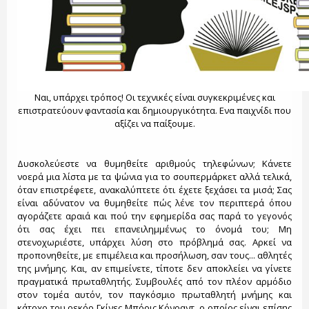
Ναι, υπάρχει τρόπος! Οι τεχνικές είναι συγκεκριμένες και
επιστρατεύουν φαντασία και δημιουργικότητα. Ενα παιχνίδι που
αξίζει να παίξουμε.
Δυσκολεύεστε να θυμηθείτε αριθμούς τηλεφώνων; Κάνετε
νοερά μια λίστα με τα ψώνια για το σουπερμάρκετ αλλά τελικά,
όταν επιστρέφετε, ανακαλύπτετε ότι έχετε ξεχάσει τα μισά; Σας
είναι αδύνατον να θυμηθείτε πώς λένε τον περιπτερά όπου
αγοράζετε αραιά και πού την εφημερίδα σας παρά το γεγονός
ότι σας έχει πει επανειλημμένως το όνομά του; Μη
στενοχωριέστε, υπάρχει λύση στο πρόβλημά σας. Αρκεί να
προπονηθείτε, με επιμέλεια και προσήλωση, σαν τους... αθλητές
της μνήμης. Και, αν επιμείνετε, τίποτε δεν αποκλείει να γίνετε
πραγματικά πρωταθλητής. Συμβουλές από τον πλέον αρμόδιο
στον τομέα αυτόν, τον παγκόσμιο πρωταθλητή μνήμης και
κάτοχο του ρεκόρ Γκίνες Μπόρις Κόνραντ, ο οποίος είναι επίσης