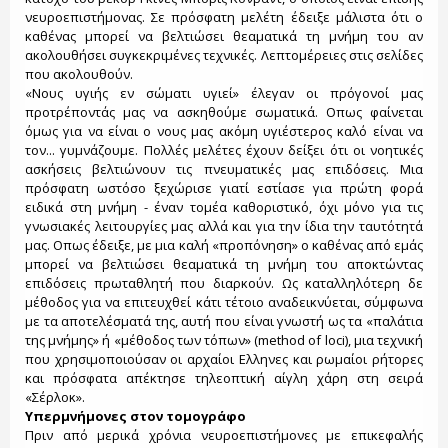
νευροεπιστήμονας. Σε πρόσφατη μελέτη έδειξε μάλιστα ότι ο
καθένας μπορεί να βελτιώσει θεαματικά τη μνήμη του αν
ακολουθήσει συγκεκριμένες τεχνικές. Λεπτομέρειες στις σελίδες
που ακολουθούν.
«Νους υγιής εν σώματι υγιεί» έλεγαν οι πρόγονοί μας
προτρέποντάς μας να ασκηθούμε σωματικά. Οπως φαίνεται
όμως για να είναι ο νους μας ακόμη υγιέστερος καλό είναι να
τον... γυμνάζουμε. Πολλές μελέτες έχουν δείξει ότι οι νοητικές
ασκήσεις βελτιώνουν τις πνευματικές μας επιδόσεις. Μια
πρόσφατη ωστόσο ξεχώρισε γιατί εστίασε για πρώτη φορά
ειδικά στη μνήμη - έναν τομέα καθοριστικό, όχι μόνο για τις
γνωσιακές λειτουργίες μας αλλά και για την ίδια την ταυτότητά
μας. Οπως έδειξε, με μια καλή «προπόνηση» ο καθένας από εμάς
μπορεί να βελτιώσει θεαματικά τη μνήμη του αποκτώντας
επιδόσεις πρωταθλητή που διαρκούν. Ως καταλληλότερη δε
μέθοδος για να επιτευχθεί κάτι τέτοιο αναδεικνύεται, σύμφωνα
με τα αποτελέσματά της, αυτή που είναι γνωστή ως τα «παλάτια
της μνήμης» ή «μέθοδος των τόπων» (method of loci), μια τεχνική
που χρησιμοποιούσαν οι αρχαίοι Ελληνες και ρωμαίοι ρήτορες
και πρόσφατα απέκτησε τηλεοπτική αίγλη χάρη στη σειρά
«Σέρλοκ».
Υπερμνήμονες στον τομογράφο
Πριν από μερικά χρόνια νευροεπιστήμονες με επικεφαλής