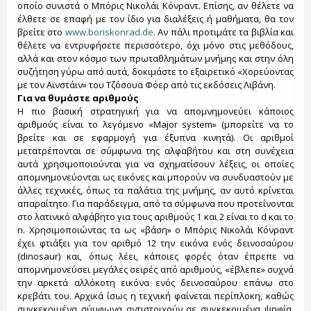
οποίο συνιστά ο Μπόρις Νικολάι Κόνραντ. Επίσης, αν θέλετε να
έλθετε σε επαφή με τον ίδιο για διαλέξεις ή μαθήματα, θα τον
βρείτε στο
www.boriskonrad.de
. Αν πάλι προτιμάτε τα βιβλία και
θέλετε να εντρυφήσετε περισσότερο, όχι μόνο στις μεθόδους,
αλλά και στον κόσμο των πρωταθλημάτων μνήμης και στην όλη
συζήτηση γύρω από αυτά, δοκιμάστε το εξαιρετικό «Χορεύοντας
με τον Αϊνστάιν» του Τζόσουα Φόερ από τις εκδόσεις Λιβάνη.
Για να θυμάστε αριθμούς
Η πιο βασική στρατηγική για να απομνημονεύει κάποιος
αριθμούς είναι το λεγόμενο «Major system» (μπορείτε να το
βρείτε και σε εφαρμογή για έξυπνα κινητά). Οι αριθμοί
μετατρέπονται σε σύμφωνα της αλφαβήτου και στη συνέχεια
αυτά χρησιμοποιούνται για να σχηματίσουν λέξεις, οι οποίες
απομνημονεύονται ως εικόνες και μπορούν να συνδυαστούν με
άλλες τεχνικές, όπως τα παλάτια της μνήμης, αν αυτό κρίνεται
απαραίτητο. Για παράδειγμα, από τα σύμφωνα που προτείνονται
στο λατινικό αλφάβητο για τους αριθμούς 1 και 2 είναι το d και το
n. Χρησιμοποιώντας τα ως «βάση» ο Μπόρις Νικολάι Κόνραντ
έχει φτιάξει για τον αριθμό 12 την εικόνα ενός δεινοσαύρου
(dinosaur) και, όπως λέει, κάποιες φορές όταν έπρεπε να
απομνημονεύσει μεγάλες σειρές από αριθμούς, «έβλεπε» συχνά
την αρκετά αλλόκοτη εικόνα ενός δεινοσαύρου επάνω στο
κρεβάτι του. Αρχικά ίσως η τεχνική φαίνεται περίπλοκη, καθώς
συγκεκριμένα σύμφωνα αντιστοιχούν σε συγκεκριμένα ψηφία,