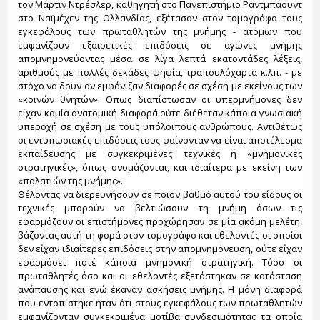
τον Μάρτιν Ντρέσλερ, καθηγητή στο Πανεπιστήμιο Ραντμπάουντ
στο Ναϊμέχεν της Ολλανδίας, εξέτασαν στον τομογράφο τους
εγκεφάλους των πρωταθλητών της μνήμης - ατόμων που
εμφανίζουν εξαιρετικές επιδόσεις σε αγώνες μνήμης
απομνημονεύοντας μέσα σε λίγα λεπτά εκατοντάδες λέξεις,
αριθμούς με πολλές δεκάδες ψηφία, τραπουλόχαρτα κ.λπ. - με
στόχο να δουν αν εμφάνιζαν διαφορές σε σχέση με εκείνους των
«κοινών θνητών». Οπως διαπίστωσαν οι υπερμνήμονες δεν
είχαν καμία ανατομική διαφορά ούτε διέθεταν κάποια γνωσιακή
υπεροχή σε σχέση με τους υπόλοιπους ανθρώπους. Αντιθέτως
οι εντυπωσιακές επιδόσεις τους φαίνονταν να είναι αποτέλεσμα
εκπαίδευσης με συγκεκριμένες τεχνικές ή «μνημονικές
στρατηγικές», όπως ονομάζονται, και ιδιαίτερα με εκείνη των
«παλατιών της μνήμης».
Θέλοντας να διερευνήσουν σε ποιον βαθμό αυτού του είδους οι
τεχνικές μπορούν να βελτιώσουν τη μνήμη όσων τις
εφαρμόζουν οι επιστήμονες προχώρησαν σε μία ακόμη μελέτη,
βάζοντας αυτή τη φορά στον τομογράφο και εθελοντές οι οποίοι
δεν είχαν ιδιαίτερες επιδόσεις στην απομνημόνευση, ούτε είχαν
εφαρμόσει ποτέ κάποια μνημονική στρατηγική. Τόσο οι
πρωταθλητές όσο και οι εθελοντές εξετάστηκαν σε κατάσταση
ανάπαυσης και ενώ έκαναν ασκήσεις μνήμης. Η μόνη διαφορά
που εντοπίστηκε ήταν ότι στους εγκεφάλους των πρωταθλητών
εμφανίζονταν συγκεκριμένα μοτίβα συνδεσιμότητας τα οποία