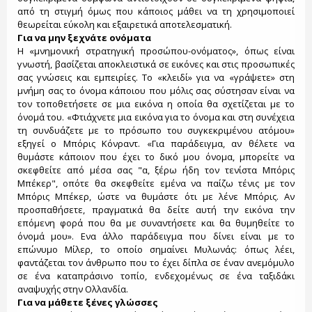
από τη στιγμή όμως που κάποιος μάθει να τη χρησιμοποιεί
θεωρείται εύκολη και εξαιρετικά αποτελεσματική.
Για να μην ξεχνάτε ονόματα
Η «μνημονική στρατηγική προσώπου-ονόματος», όπως είναι
γνωστή, βασίζεται αποκλειστικά σε εικόνες και στις προσωπικές
σας γνώσεις και εμπειρίες. Το «κλειδί» για να «γράψετε» στη
μνήμη σας το όνομα κάποιου που μόλις σας σύστησαν είναι να
τον τοποθετήσετε σε μια εικόνα η οποία θα σχετίζεται με το
όνομά του. «Φτιάχνετε μια εικόνα για το όνομα και στη συνέχεια
τη συνδυάζετε με το πρόσωπο του συγκεκριμένου ατόμου»
εξηγεί ο Μπόρις Κόνραντ. «Για παράδειγμα, αν θέλετε να
θυμάστε κάποιον που έχει το δικό μου όνομα, μπορείτε να
σκεφθείτε από μέσα σας "α, ξέρω ήδη τον τενίστα Μπόρις
Μπέκερ", οπότε θα σκεφθείτε εμένα να παίζω τένις με τον
Μπόρις Μπέκερ, ώστε να θυμάστε ότι με λένε Μπόρις. Αν
προσπαθήσετε, πραγματικά θα δείτε αυτή την εικόνα την
επόμενη φορά που θα με συναντήσετε και θα θυμηθείτε το
όνομά μου». Ενα άλλο παράδειγμα που δίνει είναι με το
επώνυμο Μίλερ, το οποίο σημαίνει Μυλωνάς: όπως λέει,
φαντάζεται τον άνθρωπο που το έχει δίπλα σε έναν ανεμόμυλο
σε ένα καταπράσινο τοπίο, ενδεχομένως σε ένα ταξιδάκι
αναψυχής στην Ολλανδία.
Για να μάθετε ξένες γλώσσες