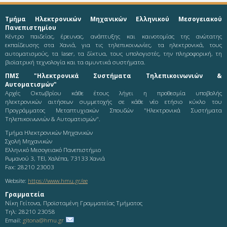
Τμήμα Ηλεκτρονικών Μηχανικών Ελληνικού Μεσογειακού
Πανεπιστημίου
Κέντρο παιδείας, έρευνας, ανάπτυξης και καινοτομίας της ανώτατης
εκπαίδευσης στα Χανιά, για τις τηλεπικοινωνίες, τα ηλεκτρονικά, τους
αυτοματισμούς, τα laser, τα δίκτυα, τους υπολογιστές, την πληροφορική, τη
βιοϊατρική τεχνολογία και τα αμυντικά συστήματα.
ΠΜΣ "Ηλεκτρονικά Συστήματα Τηλεπικοινωνιών &
Αυτοματισμών"
Αρχές Οκτωβρίου κάθε έτους λήγει η προθεσμία υποβολής
ηλεκτρονικών αιτήσεων συμμετοχής σε κάθε νέο ετήσιο κύκλο του
Προγράμματος Μεταπτυχιακών Σπουδών "Ηλεκτρονικά Συστήματα
Τηλεπικοινωνιών & Αυτοματισμών".
Τμήμα Ηλεκτρονικών Μηχανικών
Σχολή Μηχανικών
Ελληνικό Μεσογειακό Πανεπιστήμιο
Ρωμανού 3, ΤΕΙ, Χαλέπα, 73133 Χανιά
Fax: 28210 23003
Website:
https://www.hmu.gr/ee
Γραμματεία
Νίκη Γείτονα, Προϊσταμένη Γραμματείας Τμήματος
Τηλ: 28210 23058
Email:
gitona@hmu.gr