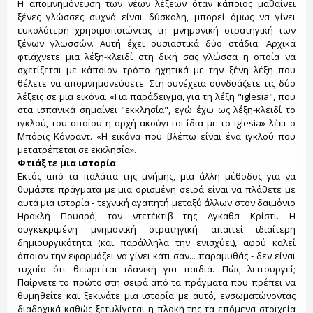
Η απομνημόνευση των νέων λέξεων όταν κάποιος μαθαίνει
ξένες γλώσσες συχνά είναι δύσκολη, μπορεί όμως να γίνει
ευκολότερη χρησιμοποιώντας τη μνημονική στρατηγική των
ξένων γλωσσών. Αυτή έχει ουσιαστικά δύο στάδια. Αρχικά
φτιάχνετε μια λέξη-κλειδί στη δική σας γλώσσα η οποία να
σχετίζεται με κάποιον τρόπο ηχητικά με την ξένη λέξη που
θέλετε να απομνημονεύσετε. Στη συνέχεια συνδυάζετε τις δύο
λέξεις σε μια εικόνα. «Για παράδειγμα, για τη λέξη "iglesia", που
στα ισπανικά σημαίνει "εκκλησία", εγώ έχω ως λέξη-κλειδί το
ιγκλού, του οποίου η αρχή ακούγεται ίδια με το iglesia» λέει ο
Μπόρις Κόνραντ. «Η εικόνα που βλέπω είναι ένα ιγκλού που
μετατρέπεται σε εκκλησία».
Φτιάξτε μια ιστορία
Εκτός από τα παλάτια της μνήμης, μια άλλη μέθοδος για να
θυμάστε πράγματα με μια ορισμένη σειρά είναι να πλάθετε με
αυτά μια ιστορία - τεχνική αγαπητή μεταξύ άλλων στον δαιμόνιο
Ηρακλή Πουαρό, τον ντετέκτιβ της Αγκαθα Κρίστι. Η
συγκεκριμένη μνημονική στρατηγική απαιτεί ιδιαίτερη
δημιουργικότητα (και παράλληλα την ενισχύει), αφού καλεί
όποιον την εφαρμόζει να γίνει κάτι σαν... παραμυθάς - δεν είναι
τυχαίο ότι θεωρείται ιδανική για παιδιά. Πώς λειτουργεί;
Παίρνετε το πρώτο στη σειρά από τα πράγματα που πρέπει να
θυμηθείτε και ξεκινάτε μια ιστορία με αυτό, ενσωματώνοντας
διαδοχικά καθώς ξετυλίγεται η πλοκή της τα επόμενα στοιχεία