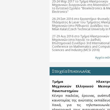
20-24 Μαρ 2017 το Τμήμα Ηλεκτρονικών
Μηχανικών διοργανώνει στη Μασσαλία Γ
το Εντατικό Σχολείο "Bioelectronics & Me
Electronics"
26-29 Σεπ 2016 στο Εργαστήριο Φυσικής
Πλάσματος & Laser του Τμήματος Ηλεκτ
Μηχανικών (στο Ρέθυμνο): Διαλέξεις του 
Milan Kalal (Czech Technical University in 
27-29 Αυγ 2016 στο Τμήμα Ηλεκτρονικών
Μηχανικών (στα Χανιά): το Διεθνές
Επιστημονικό Συνέδριο 3rd International
Conference on Mathematics and Compute
Sciences and Industry (MCSI 2016)
Αρχείο εκ
Στοιχεία Επικοινωνίας
Τμήμα Ηλεκτρονι
Μηχανικών Ελληνικού Μεσογε
Πανεπιστημίου
Κέντρο παιδείας, έρευνας, ανάπτυ
καινοτομίας της ανώτατης εκπαίδευ
Χανιά, για τις τηλεπικοινωνί
ηλεκτρονικά, τους αυτοματισμούς, τα