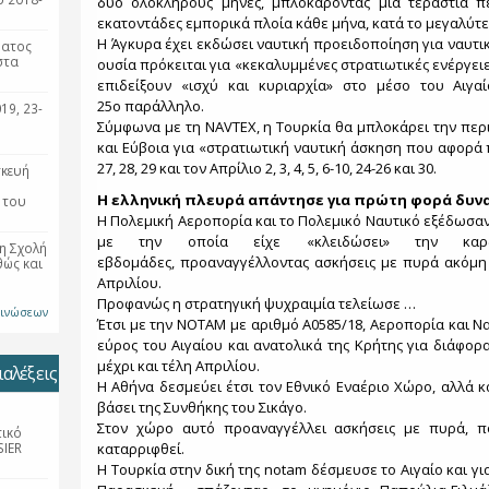
δύο ολόκληρους μήνες, μπλοκάροντας μια τεράστια π
εκατοντάδες εμπορικά πλοία κάθε μήνα, κατά το μεγαλύτε
Η Άγκυρα έχει εκδώσει ναυτική προειδοποίηση για ναυτι
ματος
στα
ουσία πρόκειται για «κεκαλυμμένες στρατιωτικές ενέργειε
επιδείξουν «ισχύ και κυριαρχία» στο μέσο του Αιγα
25ο παράλληλο.
19, 23-
Σύμφωνα με τη NAVTEX, η Τουρκία θα μπλοκάρει την περ
και Εύβοια για «στρατιωτική ναυτική άσκηση που αφορά π
27, 28, 29 και τον Απρίλιο 2, 3, 4, 5, 6-10, 24-26 και 30.
σκευή
Η ελληνική πλευρά απάντησε για πρώτη φορά δυν
 του
Η Πολεμική Αεροπορία και το Πολεμικό Ναυτικό εξέδωσαν
με την οποία είχε «κλειδώσει» την καρ
η Σχολή
εβδομάδες, προαναγγέλλοντας ασκήσεις με πυρά ακόμη 
θώς και
Απριλίου.
Προφανώς η στρατηγική ψυχραιμία τελείωσε …
οινώσεων
Έτσι με την ΝΟΤΑΜ με αριθμό A0585/18, Αεροπορία και Ν
εύρος του Αιγαίου και ανατολικά της Κρήτης για διάφο
μέχρι και τέλη Απριλίου.
αλέξεις
Η Αθήνα δεσμεύει έτσι τον Εθνικό Εναέριο Χώρο, αλλά κ
βάσει της Συνθήκης του Σικάγο.
Στον χώρο αυτό προαναγγέλλει ασκήσεις με πυρά, πο
τικό
SIER
καταρριφθεί.
Η Τουρκία στην δική της notam δέσμευσε το Αιγαίο και γι