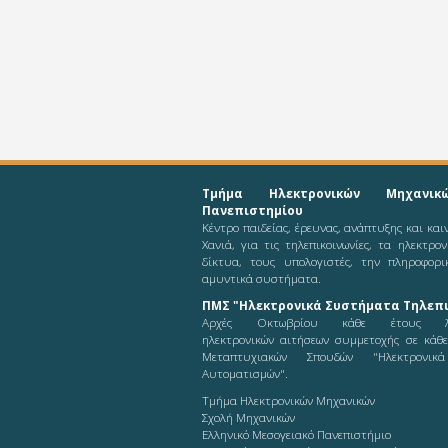
Τμήμα Ηλεκτρονικών Μηχανικ
Πανεπιστημίου
Κέντρο παιδείας, έρευνας, ανάπτυξης και κα
Χανιά, για τις τηλεπικοινωνίες, τα ηλεκτρο
δίκτυα, τους υπολογιστές, την πληροφορι
αμυντικά συστήματα.
ΠΜΣ "Ηλεκτρονικά Συστήματα Τηλεπι
Αρχές Οκτωβρίου κάθε έτους λ
ηλεκτρονικών αιτήσεων συμμετοχής σε κάθ
Μεταπτυχιακών Σπουδών "Ηλεκτρονικ
Αυτοματισμών".
Τμήμα Ηλεκτρονικών Μηχανικών
Σχολή Μηχανικών
Ελληνικό Μεσογειακό Πανεπιστήμιο