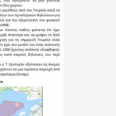
άζ που προέβλεπε να μην γίνονται
των δύο χωρών.
ου μεγέθους από την Τουρκία κατά τη
 λόγω των προκλητικών δηλώσεων για
έδια για την εξερεύνηση του φυσικού
α ΜΜΕ.
ε τίποτα», καθώς φαίνεται ότι έχει
μάλ Ατατούρκ και να γράψει το δικό
ιση για τη σημερινή Τουρκία είναι
ι έχει στο μυαλό του ένας πολιτικός
το 2000 έχοντας απόλυτα «διαφθαρεί»
ις κατά καιρούς δηλώσεις του περί
τι ο Τ. Ερντογάν «ξύπνησε» τις άνομες
χήσουν σε μια τεράστια περιοχή από
 παγκόσμια δύναμη.
ίο