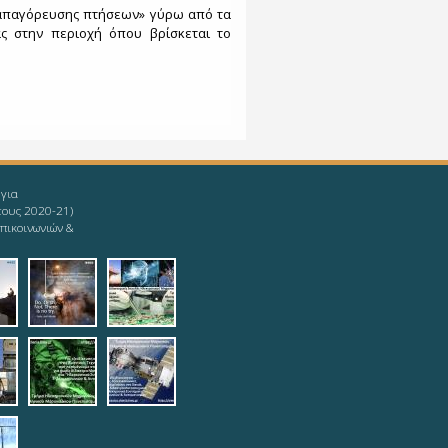
 απαγόρευσης πτήσεων» γύρω από τα
 στην περιοχή όπου βρίσκεται το
 για
τους 2020-21)
πικοινωνιών &
givingup.jpg
1_ieee-mind.jpg
9-08-11_ieee-
2019-08-11_ieee-
2019-08-
s.jpg
yoda.jpg
12_logotypophds.jpg
ypoista.jpg
top.jpg
teleautos_3.jpg
teleautos_4.jpg
potmimatos.jpg
6.jpg
eautos_7.jpg