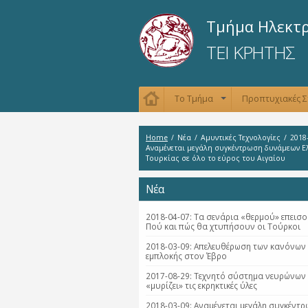
Τμήμα Ηλεκτ
ΤΕΙ ΚΡΗΤΗΣ
Το Τμήμα
Προπτυχιακές 
+
Home
/
Νέα
/
Αμυντικές Τεχνολογίες
/
2018-
Αναμένεται μεγάλη συγκέντρωση δυνάμεων Ε
Τουρκίας σε όλο το εύρος του Αιγαίου
Νέα
2018-04-07: Τα σενάρια «θερμού» επεισο
Πού και πώς θα χτυπήσουν οι Τούρκοι
2018-03-09: Απελευθέρωση των κανόνων
εμπλοκής στον Έβρο
2017-08-29: Τεχνητό σύστημα νευρώνων
«μυρίζει» τις εκρηκτικές ύλες
2018-03-09: Αναμένεται μεγάλη συγκέντ