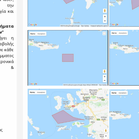
ς, την
γία και
ήματα
ν"
ήγει η
λής
σε κάθε
μματος
ρονικά
ιών &
ας