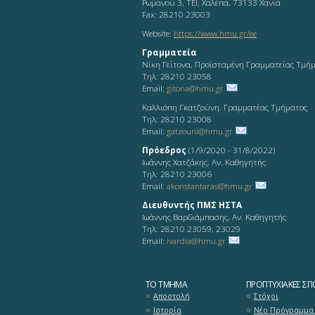
Ρωμανού 3, ΤΕΙ, Χαλέπα, 73133 Χανιά
Fax: 28210 23003
Website:
https://www.hmu.gr/ee
Γραμματεία
Νίκη Γείτονα, Προϊσταμένη Γραμματείας Τμή
Τηλ: 28210 23058
Email:
gitona@hmu.gr
Καλλιόπη Γκατζούνη, Γραμματέας Τμήματος
Τηλ: 28210 23008
Email:
gatzouni@hmu.gr
Πρόεδρος
(1/9/2020 - 31/8/2022)
Ιωάννης Χατζάκης, Αν. Καθηγητής
Τηλ: 28210 23006
Email:
akonstantaras@hmu.gr
Διευθυντής ΠΜΣ ΗΣΤΑ
Ιωάννης Βαρδιάμπασης, Αν. Καθηγητής
Τηλ: 28210 23059, 23029
Email:
ivardia@hmu.gr
ΤΟ ΤΜΉΜΑ
ΠΡΟΠΤΥΧΙΑΚΈΣ ΣΠ
Αποστολή
Στόχοι
Ιστορία
Νέο Πρόγραμμα