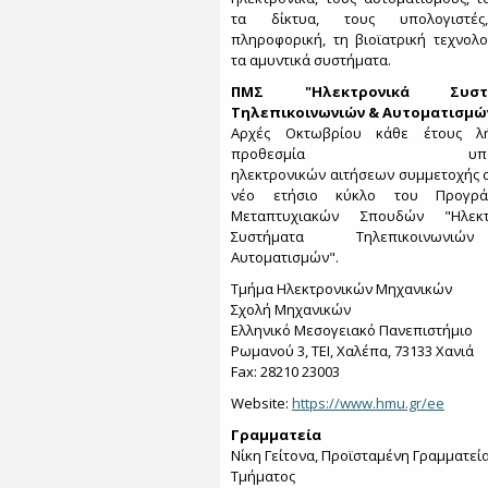
τα δίκτυα, τους υπολογιστέ
πληροφορική, τη βιοϊατρική τεχνολο
τα αμυντικά συστήματα.
ΠΜΣ "Ηλεκτρονικά Συστ
Τηλεπικοινωνιών & Αυτοματισμώ
Αρχές Οκτωβρίου κάθε έτους λ
προθεσμία υποβο
ηλεκτρονικών αιτήσεων συμμετοχής 
νέο ετήσιο κύκλο του Προγρά
Μεταπτυχιακών Σπουδών "Ηλεκτ
Συστήματα Τηλεπικοινων
Αυτοματισμών".
Τμήμα Ηλεκτρονικών Μηχανικών
Σχολή Μηχανικών
Ελληνικό Μεσογειακό Πανεπιστήμιο
Ρωμανού 3, ΤΕΙ, Χαλέπα, 73133 Χανιά
Fax: 28210 23003
Website:
https://www.hmu.gr/ee
Γραμματεία
Νίκη Γείτονα, Προϊσταμένη Γραμματεί
Τμήματος