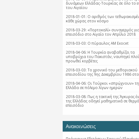
δυνάμεων Ελλάδας-Τουρκίας σε όλο το 
του Αιγαίου
2018-01-01: Ο αριθμός των τεθωρακισμέ
κάθε χώρας στον κόσμο
2018-03-29: «Πορτοκαλί» συναγερμός γι
επεισόδιο στο Αιγαίο τον Απρίλιο 2018
2018-03-03: Ο πύραυλος AM Exocet
2018-04-06: Η Τουρκία αναβαθμίζει τα
υποβρύχια του Πακιστάν, ναυπηγεί πλοί
προωθεί κορβέτες
2018-03-03: Το χρονικό του μεθοριακού
επεισοδίου της 9ης Δεκεμβρίου 1986 στ
2018-04-06: Οι Τούρκοι «σπρώχνουν» τη
Ελλάδα σε πόλεμο λίγων ημερών
2018-03-08: Πως η τακτική της Άγκυρας έ
της Ελλάδας οδηγεί μαθηματικά σε θερμ
επεισόδιο
Ανακοινώσεις
Πρόγραμμα Εξετάσεων Εαρινού Εξαμήνου