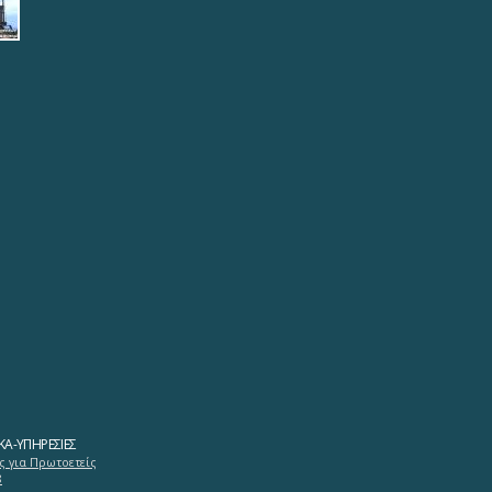
ΚΆ-ΥΠΗΡΕΣΊΕΣ
ς για Πρωτοετείς
8