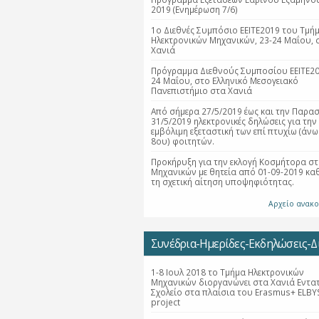
2019 (Ενημέρωση 7/6)
1ο Διεθνές Συμπόσιο ΕΕΙΤΕ2019 του Τμή
Ηλεκτρονικών Μηχανικών, 23-24 Μαΐου, 
Χανιά
Πρόγραμμα Διεθνούς Συμποσίου ΕΕΙΤΕ20
24 Μαΐου, στο Ελληνικό Μεσογειακό
Πανεπιστήμιο στα Χανιά
Από σήμερα 27/5/2019 έως και την Παρα
31/5/2019 ηλεκτρονικές δηλώσεις για την
εμβόλιμη εξεταστική των επί πτυχίω (άνω
8ου) φοιτητών.
Προκήρυξη για την εκλογή Κοσμήτορα στ
Μηχανικών με θητεία από 01-09-2019 κα
τη σχετική αίτηση υποψηφιότητας.
Αρχείο ανακ
Συνέδρια-Ημερίδες-Εκδηλώσεις-Δι
1-8 Ιουλ 2018 το Τμήμα Ηλεκτρονικών
Μηχανικών διοργανώνει στα Χανιά Εντα
Σχολείο στα πλαίσια του Erasmus+ ELBY
project