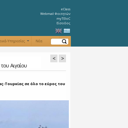
eClass
Webmail Φοιτητών
myTEIoC
Είσοδος
Αναζήτηση
τικά-Υπηρεσίες
Νέα
+
+
<
>
 του Αιγαίου
ς-Τουρκίας σε όλο το εύρος του