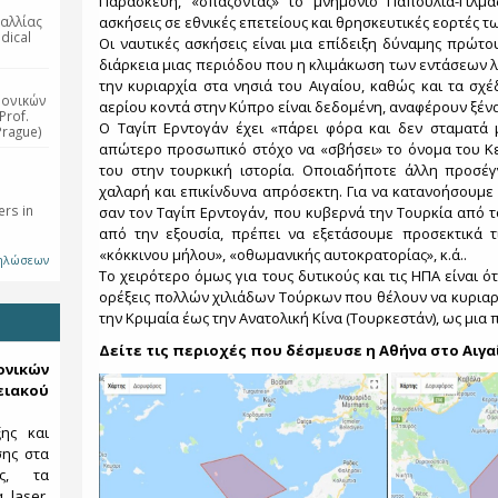
Παρασκευή, «σπάζοντας» το μνημόνιο Παπούλια-Γιλμ
αλλίας
ασκήσεις σε εθνικές επετείους και θρησκευτικές εορτές 
dical
Οι ναυτικές ασκήσεις είναι μια επίδειξη δύναμης πρώτ
διάρκεια μιας περιόδου που η κλιμάκωση των εντάσεων
την κυριαρχία στα νησιά του Αιγαίου, καθώς και τα σχ
ρονικών
αερίου κοντά στην Κύπρο είναι δεδομένη, αναφέρουν ξέν
Prof.
Ο Ταγίπ Ερντογάν έχει «πάρει φόρα και δεν σταματά μ
Prague)
απώτερο προσωπικό στόχο να «σβήσει» το όνομα του Κε
του στην τουρκική ιστορία. Οποιαδήποτε άλλη προσέγγ
χαλαρή και επικίνδυνα απρόσεκτη. Για να κατανοήσουμε τ
rs in
σαν τον Ταγίπ Ερντογάν, που κυβερνά την Τουρκία από 
από την εξουσία, πρέπει να εξετάσουμε προσεκτικά τ
«κόκκινου μήλου», «οθωμανικής αυτοκρατορίας», κ.ά..
δηλώσεων
Το χειρότερο όμως για τους δυτικούς και τις ΗΠΑ είναι ό
ορέξεις πολλών χιλιάδων Τούρκων που θέλουν να κυριαρ
την Κριμαία έως την Ανατολική Κίνα (Τουρκεστάν), ως μια
Δείτε τις περιοχές που δέσμευσε η Αθήνα στο Αιγα
κών
ιακού
ξης και
σης στα
ες, τα
 laser,