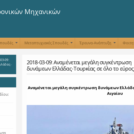
Παράκαμψη
προς το
ρονικών Μηχανικών
κυρίως
περιεχόμενο
Σπουδές
Μεταπτυχιακές Σπουδές
Έρευνα-Ανάπτυξη
Φοιτη
+
+
+
03-09:
2018-03-09: Αναμένεται μεγάλη συγκέντρωση
λλάδας-
δυνάμεων Ελλάδας-Τουρκίας σε όλο το εύρος
Αναμένεται μεγάλη συγκέντρωση δυνάμεων Ελλάδα
Αιγαίου
δίου:
ρωση