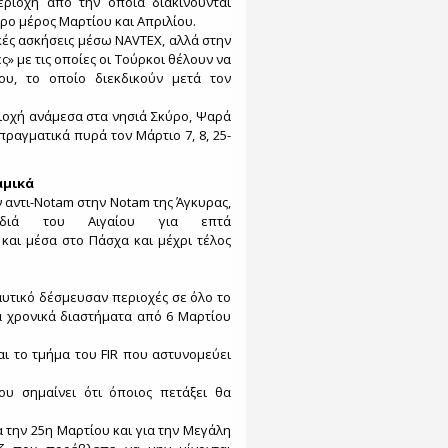
εριοχή από την οποία διακινούνται
ρο μέρος Μαρτίου και Απριλίου.
κές ασκήσεις μέσω NAVTEX, αλλά στην
ς» με τις οποίες οι Τούρκοι θέλουν να
ίου, το οποίο διεκδικούν μετά τον
ιοχή ανάμεσα στα νησιά Σκύρο, Ψαρά
ραγματικά πυρά τον Μάρτιο 7, 8, 25-
αμικά
 αντι-Notam στην Notam της Άγκυρας,
διά του Αιγαίου για επτά
και μέσα στο Πάσχα και μέχρι τέλος
αυτικό δέσμευσαν περιοχές σε όλο το
ρα χρονικά διαστήματα από 6 Μαρτίου
αι το τμήμα του FIR που αστυνομεύει
υ σημαίνει ότι όποιος πετάξει θα
α την 25η Μαρτίου και για την Μεγάλη