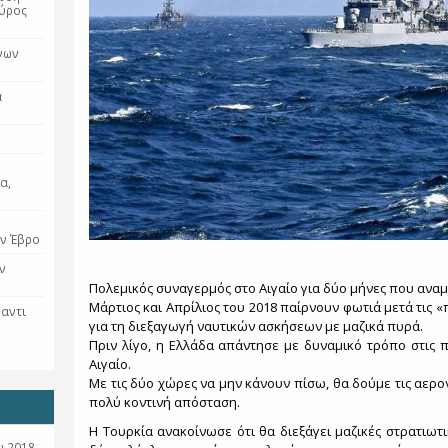
εύρος
νων
α
α,
ον Έβρο
ν
Πολεμικός συναγερμός στο Αιγαίο για δύο μήνες που αναμ
Μάρτιος και Απρίλιος του 2018 παίρνουν φωτιά μετά τις 
ναντι
ό
για τη διεξαγωγή ναυτικών ασκήσεων με μαζικά πυρά.
Πριν λίγο, η Ελλάδα απάντησε με δυναμικό τρόπο στις 
Αιγαίο.
Με τις δύο χώρες να μην κάνουν πίσω, θα δούμε τις αερ
πολύ κοντινή απόσταση.
Η Τουρκία ανακοίνωσε ότι θα διεξάγει μαζικές στρατιωτι
 2018-