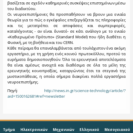
βασίζεται σε σχεδόν καθημερινές συσκέψεις επιστημόνων μέσω
του διαδικτύου.
Οι νευροεπιστήμονες θα προσπαθήσουν να βρουν μια ενιαία
θεωρία για το πώς ο εγκέφαλος επεξεργάζεται τις πληροφορίες
και τις μετατρέπει σε αποφάσεις και συμπεριφορές,
καταλήγοντας - αν είναι δυνατό- σε κάτι ανάλογο με το ενιαίο
«Καθιερωμένο Πρότυπο» (Standard Model) που ήδη διαθέτει η
Φυσική, με τη βοήθεια και του CERN.
Κάθε πείραμα θα επαναλαμβάνεται από τουλάχιστον ένα ακόμη
εργαστήριο, με τη χρήση ενός κοινού πρωτοκόλλου, προτού τα
ευρήματα δημοσιοποιηθούν. Όλα τα ερευνητικά αποτελέσματα
θα είναι αμέσως ανοιχτά και διαθέσιμα σε όλα τα μέλη της
ερευνητικής κοινοπραξίας, καταργώντας έτσι τα στεγανά της
μυστικοπάθειας, η οποία σήμερα διακρίνει πολλά εργαστήρια
νευροεπιστήμης.
Πηγή:
http://news.in.gr/science-technology/article/?
aid=1500162681#ref=newsletter
Τμήμα Ηλεκτρονικών Μηχανικών Ελληνικού Μεσογειακού