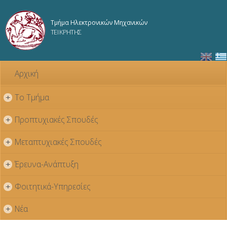
Παράκαμψη
προς το
Τμήμα Ηλεκτρονικών Μηχανικών
κυρίως
ΤΕΙ ΚΡΗΤΗΣ
περιεχόμενο
Αρχική
Το Τμήμα
+
Προπτυχιακές Σπουδές
+
Μεταπτυχιακές Σπουδές
+
Έρευνα-Ανάπτυξη
+
Φοιτητικά-Υπηρεσίες
+
Νέα
+