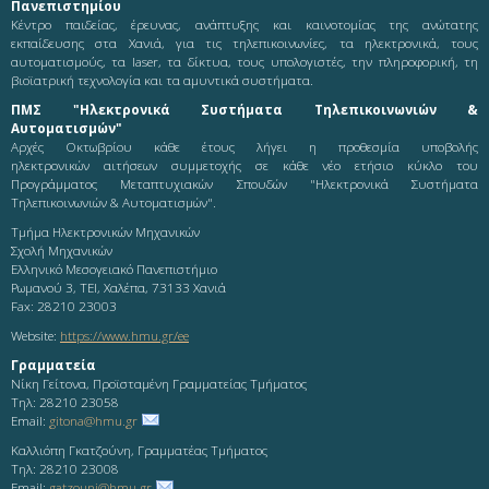
Πανεπιστημίου
Κέντρο παιδείας, έρευνας, ανάπτυξης και καινοτομίας της ανώτατης
εκπαίδευσης στα Χανιά, για τις τηλεπικοινωνίες, τα ηλεκτρονικά, τους
αυτοματισμούς, τα laser, τα δίκτυα, τους υπολογιστές, την πληροφορική, τη
βιοϊατρική τεχνολογία και τα αμυντικά συστήματα.
ΠΜΣ "Ηλεκτρονικά Συστήματα Τηλεπικοινωνιών &
Αυτοματισμών"
Αρχές Οκτωβρίου κάθε έτους λήγει η προθεσμία υποβολής
ηλεκτρονικών αιτήσεων συμμετοχής σε κάθε νέο ετήσιο κύκλο του
Προγράμματος Μεταπτυχιακών Σπουδών "Ηλεκτρονικά Συστήματα
Τηλεπικοινωνιών & Αυτοματισμών".
Τμήμα Ηλεκτρονικών Μηχανικών
Σχολή Μηχανικών
Ελληνικό Μεσογειακό Πανεπιστήμιο
Ρωμανού 3, ΤΕΙ, Χαλέπα, 73133 Χανιά
Fax: 28210 23003
Website:
https://www.hmu.gr/ee
Γραμματεία
Νίκη Γείτονα, Προϊσταμένη Γραμματείας Τμήματος
Τηλ: 28210 23058
Email:
gitona@hmu.gr
Καλλιόπη Γκατζούνη, Γραμματέας Τμήματος
Τηλ: 28210 23008
Email:
gatzouni@hmu.gr