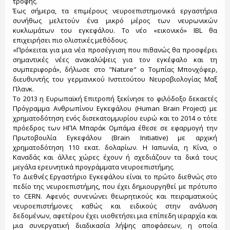
τροφής.
Έως σήμερα, τα επιμέρους νευροεπιστημονικά εργαστήρια
συνήθως μελετούν ένα μικρό μέρος των νευρωνικών
κυκλωμάτων του εγκεφάλου. Το νέο «εικονικό» IBL θα
επιχειρήσει πιο ολιστικές μεθόδους.
«Πρόκειται για μια νέα προσέγγιση που πιθανώς θα προσφέρει
σημαντικές νέες ανακαλύψεις για τον εγκέφαλο και τη
συμπεριφορά», δήλωσε στο "Nature" ο Τομπίας Μπονχόφερ,
διευθυντής του γερμανικού Ινστιτούτου Νευροβιολογίας Μαξ
Πλανκ.
Το 2013 η Ευρωπαϊκή Επιτροπή ξεκίνησε το φιλόδοξο δεκαετές
Πρόγραμμα Ανθρωπίνου Εγκεφάλου (Human Brain Project) με
χρηματοδότηση ενός δισεκατομμυρίου ευρώ και το 2014 ο τότε
πρόεδρος των ΗΠΑ Μπαράκ Ομπάμα έθεσε σε εφαρμογή την
Πρωτοβουλία Εγκεφάλου (Brain Initiative) με αρχική
χρηματοδότηση 110 εκατ. δολαρίων. Η Ιαπωνία, η Κίνα, ο
Καναδάς και άλλες χώρες έχουν ή σχεδιάζουν τα δικά τους
μεγάλα ερευνητικά προγράμματα νευροεπιστήμης.
Το Διεθνές Εργαστήριο Εγκεφάλου είναι το πρώτο διεθνώς στο
πεδίο της νευροεπιστήμης, που έχει δημιουργηθεί με πρότυπο
το CERN. Αφενός συνενώνει θεωρητικούς και πειραματικούς
νευροεπιστήμονες καθώς και ειδικούς στην ανάλυση
δεδομένων, αφετέρου έχει υιοθετήσει μια επίπεδη ιεραρχία και
μια συνεργατική διαδικασία λήψης αποφάσεων, η οποία