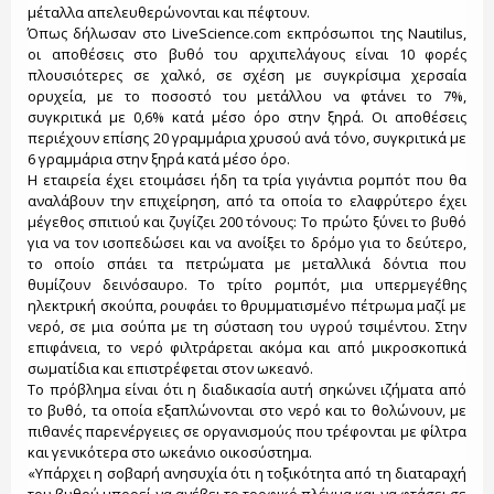
μέταλλα απελευθερώνονται και πέφτουν.
Όπως δήλωσαν στο LiveScience.com εκπρόσωποι της Nautilus,
οι αποθέσεις στο βυθό του αρχιπελάγους είναι 10 φορές
πλουσιότερες σε χαλκό, σε σχέση με συγκρίσιμα χερσαία
ορυχεία, με το ποσοστό του μετάλλου να φτάνει το 7%,
συγκριτικά με 0,6% κατά μέσο όρο στην ξηρά. Οι αποθέσεις
περιέχουν επίσης 20 γραμμάρια χρυσού ανά τόνο, συγκριτικά με
6 γραμμάρια στην ξηρά κατά μέσο όρο.
Η εταιρεία έχει ετοιμάσει ήδη τα τρία γιγάντια ρομπότ που θα
αναλάβουν την επιχείρηση, από τα οποία το ελαφρύτερο έχει
μέγεθος σπιτιού και ζυγίζει 200 τόνους: Το πρώτο ξύνει το βυθό
για να τον ισοπεδώσει και να ανοίξει το δρόμο για το δεύτερο,
το οποίο σπάει τα πετρώματα με μεταλλικά δόντια που
θυμίζουν δεινόσαυρο. Το τρίτο ρομπότ, μια υπερμεγέθης
ηλεκτρική σκούπα, ρουφάει το θρυμματισμένο πέτρωμα μαζί με
νερό, σε μια σούπα με τη σύσταση του υγρού τσιμέντου. Στην
επιφάνεια, το νερό φιλτράρεται ακόμα και από μικροσκοπικά
σωματίδια και επιστρέφεται στον ωκεανό.
Το πρόβλημα είναι ότι η διαδικασία αυτή σηκώνει ιζήματα από
το βυθό, τα οποία εξαπλώνονται στο νερό και το θολώνουν, με
πιθανές παρενέργειες σε οργανισμούς που τρέφονται με φίλτρα
και γενικότερα στο ωκεάνιο οικοσύστημα.
«Υπάρχει η σοβαρή ανησυχία ότι η τοξικότητα από τη διαταραχή