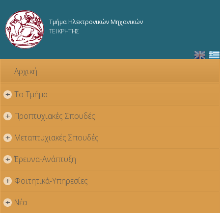
Παράκαμψη
προς το
Τμήμα Ηλεκτρονικών Μηχανικών
κυρίως
ΤΕΙ ΚΡΗΤΗΣ
περιεχόμενο
Αρχική
Το Τμήμα
+
Προπτυχιακές Σπουδές
+
Μεταπτυχιακές Σπουδές
+
Έρευνα-Ανάπτυξη
+
Φοιτητικά-Υπηρεσίες
+
Νέα
+