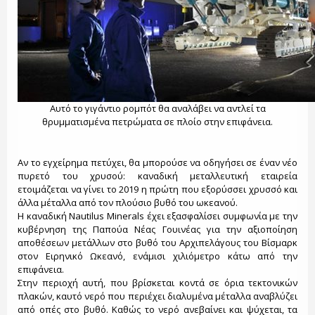
Αυτό το γιγάντιο ρομπότ θα αναλάβει να αντλεί τα
θρυμματισμένα πετρώματα σε πλοίο στην επιφάνεια.
Αν το εγχείρημα πετύχει, θα μπορούσε να οδηγήσει σε έναν νέο
πυρετό του χρυσού: καναδική μεταλλευτική εταιρεία
ετοιμάζεται να γίνει το 2019 η πρώτη που εξορύσσει χρυσσό και
άλλα μέταλλα από τον πλούσιο βυθό του ωκεανού.
Η καναδική Nautilus Minerals έχει εξασφαλίσει συμφωνία με την
κυβέρνηση της Παπούα Νέας Γουινέας για την αξιοποίηση
αποθέσεων μετάλλων στο βυθό του Αρχιπελάγους του Βίσμαρκ
στον Ειρηνικό Ωκεανό, ενάμισι χιλιόμετρο κάτω από την
επιφάνεια.
Στην περιοχή αυτή, που βρίσκεται κοντά σε όρια τεκτονικών
πλακών, καυτό νερό που περιέχει διαλυμένα μέταλλα αναβλύζει
από οπές στο βυθό. Καθώς το νερό ανεβαίνει και ψύχεται, τα