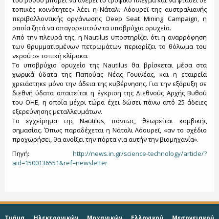
του βυθού μπορεί να ανέβει το τροφικό πλέγμα και να φτάσει σε
τοπικές κοινότητες» λέει η Νάταλι Λόουρεϊ της αυστραλιανής
περιβαλλοντικής οργάνωσης Deep Seat Mining Campaign, η
οποία ζητά να απαγορευτούν τα υποβρύχια ορυχεία.
Από την πλευρά της, η Nautilus υποστηρίζει ότι η αναρρόφηση
των θρυμματισμένων πετρωμάτων περιορίζει το θόλωμα του
νερού σε τοπική κλίμακα.
Το υποβρύχιο ορυχείο της Nautilus θα βρίσκεται μέσα στα
χωρικά ύδατα της Παπούας Νέας Γουινέας, και η εταιρεία
χρειάστηκε μόνο την άδεια της κυβέρνησης. Για την εξόρυξη σε
διεθνή ύδατα απαιτείται η έγκριση της Διεθνούς Αρχής Βυθού
του ΟΗΕ, η οποία μέχρι τώρα έχει δώσει πάνω από 25 άδειες
εξερεύνησης μεταλλευμάτων.
Το εγχείρημα της Nautilus, πάντως, θεωρείται κομβικής
σημασίας. Όπως παραδέχεται η Νάταλι Λόουρεϊ, «αν το σχέδιο
προχωρήσει, θα ανοίξει την πόρτα για αυτήν την βιομηχανία».
Πηγή:
http://news.in.gr/science-technology/article/?
aid=1500136551&ref=newsletter
Τμήμα Ηλεκτρονικών Μηχανικών Ελληνικού Μεσογειακού