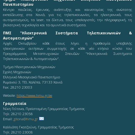
Πανεπιστημίου
Κέντρο παιδείας, έρευνας, ανάπτυξης και καινοτομίας της ανώτατης
εκπαίδευσης στα Χανιά, για τις τηλεπικοινωνίες, τα ηλεκτρονικά, τους
αυτοματισμούς, τα laser, τα δίκτυα, τους υπολογιστές, την πληροφορική, τη
βιοϊατρική τεχνολογία και τα αμυντικά συστήματα.
ΠΜΣ "Ηλεκτρονικά Συστήματα Τηλεπικοινωνιών &
Αυτοματισμών"
Αρχές Οκτωβρίου κάθε έτους λήγει η προθεσμία υποβολής
ηλεκτρονικών αιτήσεων συμμετοχής σε κάθε νέο ετήσιο κύκλο του
Προγράμματος Μεταπτυχιακών Σπουδών "Ηλεκτρονικά Συστήματα
Τηλεπικοινωνιών & Αυτοματισμών".
Τμήμα Ηλεκτρονικών Μηχανικών
Σχολή Μηχανικών
Ελληνικό Μεσογειακό Πανεπιστήμιο
Ρωμανού 3, ΤΕΙ, Χαλέπα, 73133 Χανιά
Fax: 28210 23003
Website:
https://www.hmu.gr/ee
Γραμματεία
Νίκη Γείτονα, Προϊσταμένη Γραμματείας Τμήματος
Τηλ: 28210 23058
Email:
gitona@hmu.gr
Καλλιόπη Γκατζούνη, Γραμματέας Τμήματος
Τηλ: 28210 23008