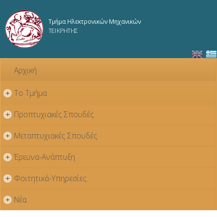
Παράκαμψη
προς το
Τμήμα Ηλεκτρονικών Μηχανικών
κυρίως
ΤΕΙ ΚΡΗΤΗΣ
περιεχόμενο
Αρχική
Το Τμήμα
+
Προπτυχιακές Σπουδές
+
Μεταπτυχιακές Σπουδές
+
Έρευνα-Ανάπτυξη
+
Φοιτητικά-Υπηρεσίες
+
Νέα
+