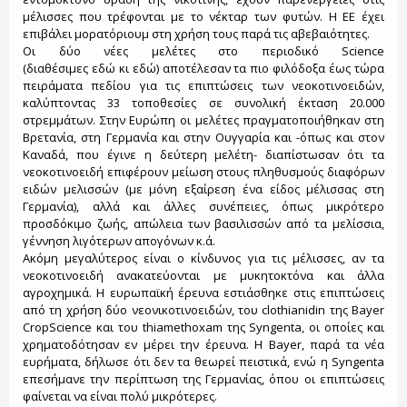
μέλισσες που τρέφονται με το νέκταρ των φυτών. Η ΕΕ έχει
επιβάλει μορατόριουμ στη χρήση τους παρά τις αβεβαιότητες.
Οι δύο νέες μελέτες στο περιοδικό Science
(διαθέσιμες εδώ κι εδώ) αποτέλεσαν τα πιο φιλόδοξα έως τώρα
πειράματα πεδίου για τις επιπτώσεις των νεοκοτινοειδών,
καλύπτοντας 33 τοποθεσίες σε συνολική έκταση 20.000
στρεμμάτων. Στην Ευρώπη οι μελέτες πραγματοποιήθηκαν στη
Βρετανία, στη Γερμανία και στην Ουγγαρία και -όπως και στον
Καναδά, που έγινε η δεύτερη μελέτη- διαπίστωσαν ότι τα
νεοκοτινοειδή επιφέρουν μείωση στους πληθυσμούς διαφόρων
ειδών μελισσών (με μόνη εξαίρεση ένα είδος μέλισσας στη
Γερμανία), αλλά και άλλες συνέπειες, όπως μικρότερο
προσδόκιμο ζωής, απώλεια των βασιλισσών από τα μελίσσια,
γέννηση λιγότερων απογόνων κ.ά.
Ακόμη μεγαλύτερος είναι ο κίνδυνος για τις μέλισσες, αν τα
νεοκοτινοειδή ανακατεύονται με μυκητοκτόνα και άλλα
αγροχημικά. Η ευρωπαϊκή έρευνα εστιάσθηκε στις επιπτώσεις
από τη χρήση δύο νεονικοτινοειδών, του clothianidin της Bayer
CropScience και του thiamethoxam της Syngenta, οι οποίες και
χρηματοδότησαν εν μέρει την έρευνα. Η Bayer, παρά τα νέα
ευρήματα, δήλωσε ότι δεν τα θεωρεί πειστικά, ενώ η Syngenta
επεσήμανε την περίπτωση της Γερμανίας, όπου οι επιπτώσεις
φαίνεται να είναι πολύ μικρότερες.