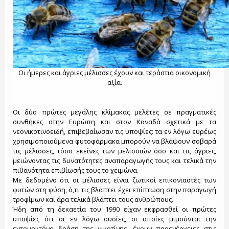
Οι ήμερες και άγριες μέλισσες έχουν και τεράστια οικονομική
αξία.
Οι δύο πρώτες μεγάλης κλίμακας μελέτες σε πραγματικές
συνθήκες στην Ευρώπη και στον Καναδά σχετικά με τα
νεονικοτινοειδή, επιβεβαίωσαν τις υποψίες: τα εν λόγω ευρέως
χρησιμοποιούμενα φυτοφάρμακα μπορούν να βλάψουν σοβαρά
τις μέλισσες, τόσο εκείνες των μελισσιών όσο και τις άγριες,
μειώνοντας τις δυνατότητες αναπαραγωγής τους και τελικά την
πιθανότητα επιβίωσής τους το χειμώνα.
Με δεδομένο ότι οι μέλισσες είναι ζωτικοί επικονιαστές των
φυτών στη φύση, ό,τι τις βλάπτει έχει επίπτωση στην παραγωγή
τροφίμων και άρα τελικά βλάπτει τους ανθρώπους.
Ήδη από τη δεκαετία του 1990 είχαν εκφρασθεί οι πρώτες
υποψίες ότι οι εν λόγω ουσίες, οι οποίες μιμούνται την
εντομοκτόνο δράση της νικοτίνης, έχουν παρενέργειες στις