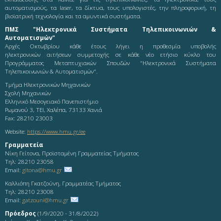
αυτοματισμούς, τα laser, τα δίκτυα, τους υπολογιστές, την πληροφορική, τη
βιοϊατρική τεχνολογία και τα αμυντικά συστήματα.
ΠΜΣ "Ηλεκτρονικά Συστήματα Τηλεπικοινωνιών &
Αυτοματισμών"
Αρχές Οκτωβρίου κάθε έτους λήγει η προθεσμία υποβολής
ηλεκτρονικών αιτήσεων συμμετοχής σε κάθε νέο ετήσιο κύκλο του
Προγράμματος Μεταπτυχιακών Σπουδών "Ηλεκτρονικά Συστήματα
Τηλεπικοινωνιών & Αυτοματισμών".
Τμήμα Ηλεκτρονικών Μηχανικών
Σχολή Μηχανικών
Ελληνικό Μεσογειακό Πανεπιστήμιο
Ρωμανού 3, ΤΕΙ, Χαλέπα, 73133 Χανιά
Fax: 28210 23003
Website:
https://www.hmu.gr/ee
Γραμματεία
Νίκη Γείτονα, Προϊσταμένη Γραμματείας Τμήματος
Τηλ: 28210 23058
Email:
gitona@hmu.gr
Καλλιόπη Γκατζούνη, Γραμματέας Τμήματος
Τηλ: 28210 23008
Email:
gatzouni@hmu.gr
Πρόεδρος
(1/9/2020 - 31/8/2022)