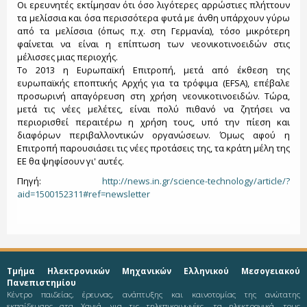
Οι ερευνητές εκτίμησαν ότι όσο λιγότερες αρρώστιες πλήττουν
τα μελίσσια και όσα περισσότερα φυτά με άνθη υπάρχουν γύρω
από τα μελίσσια (όπως π.χ. στη Γερμανία), τόσο μικρότερη
φαίνεται να είναι η επίπτωση των νεονικοτινοειδών στις
μέλισσες μιας περιοχής.
Το 2013 η Ευρωπαϊκή Επιτροπή, μετά από έκθεση της
ευρωπαϊκής εποπτικής Αρχής για τα τρόφιμα (EFSA), επέβαλε
προσωρινή απαγόρευση στη χρήση νεονικοτινοειδών. Τώρα,
μετά τις νέες μελέτες, είναι πολύ πιθανό να ζητήσει να
περιορισθεί περαιτέρω η χρήση τους, υπό την πίεση και
διαφόρων περιβαλλοντικών οργανώσεων. Όμως αφού η
Επιτροπή παρουσιάσει τις νέες προτάσεις της, τα κράτη μέλη της
ΕΕ θα ψηφίσουν γι' αυτές.
Πηγή:
http://news.in.gr/science-technology/article/?
aid=1500152311#ref=newsletter
Τμήμα Ηλεκτρονικών Μηχανικών Ελληνικού Μεσογειακού
Πανεπιστημίου
Κέντρο παιδείας, έρευνας, ανάπτυξης και καινοτομίας της ανώτατης
εκπαίδευσης στα Χανιά, για τις τηλεπικοινωνίες, τα ηλεκτρονικά, τους