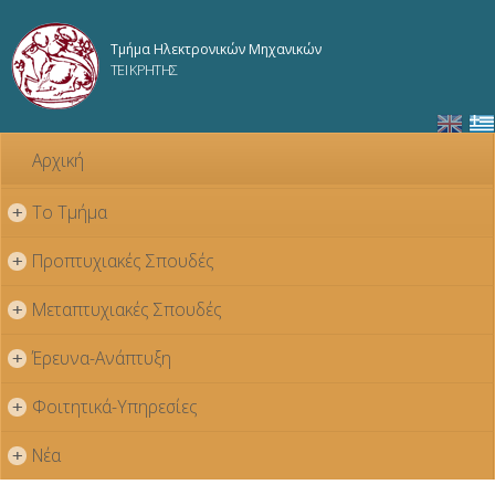
Παράκαμψη
προς το
Τμήμα Ηλεκτρονικών Μηχανικών
κυρίως
ΤΕΙ ΚΡΗΤΗΣ
περιεχόμενο
Αρχική
Το Τμήμα
+
Προπτυχιακές Σπουδές
+
Μεταπτυχιακές Σπουδές
+
Έρευνα-Ανάπτυξη
+
Φοιτητικά-Υπηρεσίες
+
Νέα
+