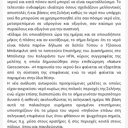
νερού και κατά πόσον αυτό μπορεί να είναι εκμεταλλεύσιμο. Το
τελευταίο ενδιαφέρει ιδιαίτερα όσους σχεδιάζουν μελλοντικές
αποστολές ή και βάσεις στη Σελήνη καθώς το νερό που υπάρχει
εκεί θα μπορούσε να χρησιμοποιηθεί είτε σαν πόσιμο νερό είτε,
μετατρεπόμενο σε υδρογόνο και οξυγόνο, σαν καύσιμο για
πυραύλους και οξυγόνο για την αναπνοή.
«Είδαμε ότι οποιαδήποτε ώρα της ημέρας και σε οποιοδήποτε
μήκος ή πλάτος και αν κοιτάξουμε, το σήμα δείχνει ότι το νερό
είναι πάντα παρόν» δήλωσε σε δελτίο Τύπου ο Τζόσουα
Μπάντφιλντ από το Ινστιτούτο Επιστήμης του Διαστήματος στο
Μπόλντερ του Κολοράντο των ΗΠΑ, κύριος συγγραφέας της
μελέτης η οποία δημοσιεύθηκε στην επιθεώρηση «Nature
Geoscience». «Η παρουσία του νερού δεν φαίνεται να εξαρτάται
από τη σύσταση της επιφάνειας ενώ το νερό φαίνεται να
παραμένει στην ίδια θέση».
Η νέα ανάλυση αντικρούει προηγούμενες μελέτες οι οποίες
είχαν ανιχνεύσει νερό κυρίως στις πολικές περιοχές της Σελήνης
ενώ είχαν επίσης διαπιστώσει ότι το σήμα γινόταν περισσότερο
δυνατό ή ασθενές ακολουθώντας τη σεληνιακή ημέρα. Με βάση
αυτά τα παλαιότερα ευρήματα ορισμένοι επιστήμονες
υποστηρίζουν ότι τα μόρια του νερού «πηδούν» επάνω στη
σεληνιακή επιφάνεια έως ότου φθάσουν σε ψυχρότερα σημεία,
όπως π.χ. μέσα στους κρατήρες ή στις περιοχές κοντά στους
πόλους, όπου και παγιδεύονται.