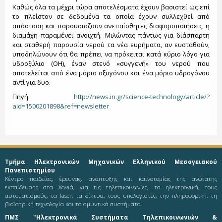
Καθώς όλα τα μέχρι τώρα αποτελέσματα έχουν βασιστεί ως επί
το πλείστον σε δεδομένα τα οποία έχουν συλλεχθεί από
απόσταση και παρουσιάζουν ανεπαίσθητες διαφοροποιήσεις, η
διαμάχη παραμένει ανοιχτή. Μιλώντας πάντως για διάσπαρτη
και σταθερή παρουσία νερού τα νέα ευρήματα, αν ευσταθούν,
υποδηλώνουν ότι θα πρέπει να πρόκειται κατά κύριο λόγο για
υδροξύλιο (OH), έναν στενό «συγγενή» του νερού που
αποτελείται από ένα μόριο οξυγόνου και ένα μόριο υδρογόνου
αντί για δυο.
Πηγή:
http://news.in.gr/science-technology/article/?
aid=1500201898&ref=newsletter
Τμήμα Ηλεκτρονικών Μηχανικών Ελληνικού Μεσογειακού
Πανεπιστημίου
Κέντρο παιδείας, έρευνας, ανάπτυξης και καινοτομίας της ανώτατης
εκπαίδευσης στα Χανιά, για τις τηλεπικοινωνίες, τα ηλεκτρονικά, τους
αυτοματισμούς, τα laser, τα δίκτυα, τους υπολογιστές, την πληροφορική, τη
βιοϊατρική τεχνολογία και τα αμυντικά συστήματα.
ΠΜΣ "Ηλεκτρονικά Συστήματα Τηλεπικοινωνιών &