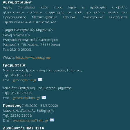
Αυτοματισμών"
Αρχές Οκτωβρίου κάθε έτους λήγει η προθεσμία υποβολής
ηλεκτρονικών αιτήσεων συμμετοχής σε κάθε νέο ετήσιο κύκλο του
Προγράμματος Μεταπτυχιακών Σπουδών "Ηλεκτρονικά Συστήματα
Τηλεπικοινωνιών & Αυτοματισμών".
Τμήμα Ηλεκτρονικών Μηχανικών
Σχολή Μηχανικών
Ελληνικό Μεσογειακό Πανεπιστήμιο
Ρωμανού 3, ΤΕΙ, Χαλέπα, 73133 Χανιά
Fax: 28210 23003
Website:
https://www.hmu.gr/ee
Γραμματεία
Νίκη Γείτονα, Προϊσταμένη Γραμματείας Τμήματος
Τηλ: 28210 23058
Email:
gitona@hmu.gr
Καλλιόπη Γκατζούνη, Γραμματέας Τμήματος
Τηλ: 28210 23008
Email:
gatzouni@hmu.gr
Πρόεδρος
(1/9/2020 - 31/8/2022)
Ιωάννης Χατζάκης, Αν. Καθηγητής
Τηλ: 28210 23006
Email:
akonstantaras@hmu.gr
Διευθυντής ΠΜΣ ΗΣΤΑ