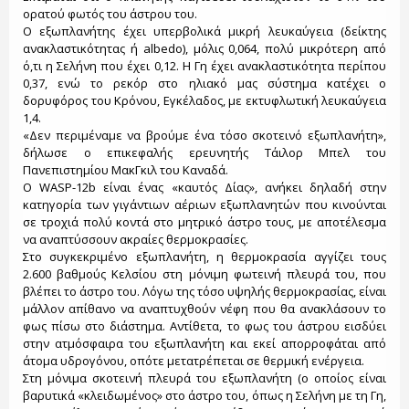
ορατού φωτός του άστρου του.
Ο εξωπλανήτης έχει υπερβολικά μικρή λευκαύγεια (δείκτης
ανακλαστικότητας ή albedo), μόλις 0,064, πολύ μικρότερη από
ό,τι η Σελήνη που έχει 0,12. Η Γη έχει ανακλαστικότητα περίπου
0,37, ενώ το ρεκόρ στο ηλιακό μας σύστημα κατέχει ο
δορυφόρος του Κρόνου, Εγκέλαδος, με εκτυφλωτική λευκαύγεια
1,4.
«Δεν περιμέναμε να βρούμε ένα τόσο σκοτεινό εξωπλανήτη»,
δήλωσε ο επικεφαλής ερευνητής Τάιλορ Μπελ του
Πανεπιστημίου ΜακΓκιλ του Καναδά.
Ο WASP-12b είναι ένας «καυτός Δίας», ανήκει δηλαδή στην
κατηγορία των γιγάντιων αέριων εξωπλανητών που κινούνται
σε τροχιά πολύ κοντά στο μητρικό άστρο τους, με αποτέλεσμα
να αναπτύσσουν ακραίες θερμοκρασίες.
Στο συγκεκριμένο εξωπλανήτη, η θερμοκρασία αγγίζει τους
2.600 βαθμούς Κελσίου στη μόνιμη φωτεινή πλευρά του, που
βλέπει το άστρο του. Λόγω της τόσο υψηλής θερμοκρασίας, είναι
μάλλον απίθανο να αναπτυχθούν νέφη που θα ανακλάσουν το
φως πίσω στο διάστημα. Αντίθετα, το φως του άστρου εισδύει
στην ατμόσφαιρα του εξωπλανήτη και εκεί απορροφάται από
άτομα υδρογόνου, οπότε μετατρέπεται σε θερμική ενέργεια.
Στη μόνιμα σκοτεινή πλευρά του εξωπλανήτη (ο οποίος είναι
βαρυτικά «κλειδωμένος» στο άστρο του, όπως η Σελήνη με τη Γη,