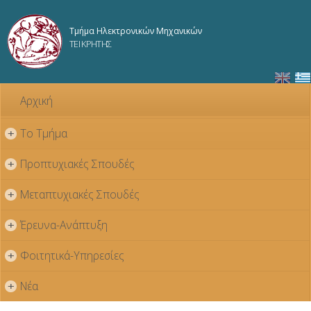
Παράκαμψη
προς το
Τμήμα Ηλεκτρονικών Μηχανικών
κυρίως
ΤΕΙ ΚΡΗΤΗΣ
περιεχόμενο
Αρχική
Το Τμήμα
+
Προπτυχιακές Σπουδές
+
Μεταπτυχιακές Σπουδές
+
Έρευνα-Ανάπτυξη
+
Φοιτητικά-Υπηρεσίες
+
Νέα
+