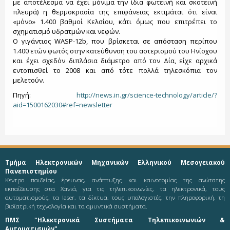
με αποτέλεσμα να έχει μόνιμα την ίδια φωτεινή και σκοτεινή
πλευρά) η θερμοκρασία της επιφάνειας εκτιμάται ότι είναι
«μόνο» 1.400 βαθμοί Κελσίου, κάτι όμως που επιτρέπει το
σχηματισμό υδρατμών και νεφών.
Ο γιγάντιος WASP-12b, που βρίσκεται σε απόσταση περίπου
1.400 ετών φωτός στην κατεύθυνση του αστερισμού του Ηνίοχου
και έχει σχεδόν διπλάσια διάμετρο από τον Δία, είχε αρχικά
εντοπισθεί το 2008 και από τότε πολλά τηλεσκόπια τον
μελετούν.
Πηγή:
http://news.in.gr/science-technology/article/?
aid=1500162030#ref=newsletter
Τμήμα Ηλεκτρονικών Μηχανικών Ελληνικού Μεσογειακού
Πανεπιστημίου
Κέντρο παιδείας, έρευνας, ανάπτυξης και καινοτομίας της ανώτατης
εκπαίδευσης στα Χανιά, για τις τηλεπικοινωνίες, τα ηλεκτρονικά, τους
αυτοματισμούς, τα laser, τα δίκτυα, τους υπολογιστές, την πληροφορική, τη
βιοϊατρική τεχνολογία και τα αμυντικά συστήματα.
ΠΜΣ "Ηλεκτρονικά Συστήματα Τηλεπικοινωνιών &
Αυτοματισμών"