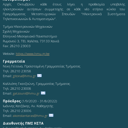
Αρχές Οκτωβρίου κάθε έτους λήγει η προθεσμία υποβολής
ηλεκτρονικών αιτήσεων συμμετοχής σε κάθε νέο ετήσιο κύκλο του
Προγράμματος Μεταπτυχιακών Σπουδών "Ηλεκτρονικά Συστήματα
Τηλεπικοινωνιών & Αυτοματισμών".
Τμήμα Ηλεκτρονικών Μηχανικών
Σχολή Μηχανικών
Ελληνικό Μεσογειακό Πανεπιστήμιο
Ρωμανού 3, ΤΕΙ, Χαλέπα, 73133 Χανιά
Fax: 28210 23003
Website:
https://www.hmu.gr/ee
Γραμματεία
Νίκη Γείτονα, Προϊσταμένη Γραμματείας Τμήματος
Τηλ: 28210 23058
Email:
gitona@hmu.gr
Καλλιόπη Γκατζούνη, Γραμματέας Τμήματος
Τηλ: 28210 23008
Email:
gatzouni@hmu.gr
Πρόεδρος
(1/9/2020 - 31/8/2022)
Ιωάννης Χατζάκης, Αν. Καθηγητής
Τηλ: 28210 23006
Email:
akonstantaras@hmu.gr
Διευθυντής ΠΜΣ ΗΣΤΑ