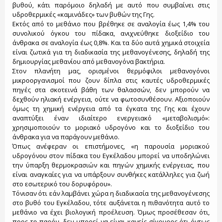
βυθού, κάτι παρόμοιο δηλαδή με αυτό που συμβαίνει στις
υδροθερμικές «καμινάδες» των βυθών της Γης.
Εκτός από το μεθάνιο που βρέθηκε σε αναλογία έως 1,4% του
συνολικού όγκου του πίδακα, ανιχνεύθηκε διοξείδιο του
άνθρακα σε αναλογία έως 0,8%. Και τα δύο αυτά χημικά στοιχεία
είναι ζωτικά για τη διαδικασία της μεθανογένεσης, δηλαδή της
δημιουργίας μεθανίου από μεθανογόνα βακτήρια.
Στον πλανήτη μας, ορισμένοι θερμόφιλοι μεθανογόνοι
μικροοργανισμοί που ζουν δίπλα στις καυτές υδροθερμικές
πηγές στα σκοτεινά βάθη των θαλασσών, δεν μπορούν να
δεχθούν ηλιακή ενέργεια, ούτε να φωτοσυνθέσουν. Αξιοποιούν
όμως τη χημική ενέργεια από τα έγκατα της Γης και έχουν
αναπτύξει έναν ιδιαίτερο ενεργειακό «μεταβολισμό»:
χρησιμοποιούν το μοριακό υδρογόνο και το διοξείδιο του
άνθρακα για να παράγουν μεθάνιο.
Όπως ανέφεραν οι επιστήμονες, «η παρουσία μοριακού
υδρογόνου στον πίδακα του Εγκέλαδου μπορεί να υποδηλώνει
την ύπαρξη θερμοκρασιών και πηγών χημικής ενέργειας, που
είναι αναγκαίες για να υπάρξουν συνθήκες κατάλληλες για ζωή
στο εσωτερικό του δορυφόρου».
Τόνισαν ότι εάν λαμβάνει χώρα η διαδικασία της μεθανογένεσης
στο βυθό του Εγκέλαδου, τότε αυξάνεται η πιθανότητα αυτό το
μεθάνιο να έχει βιολογική προέλευση. Όμως προσέθεσαν ότι,
προς το παρόν, δεν μπορεί να είναι κανείς σίγουρος ότι όντως