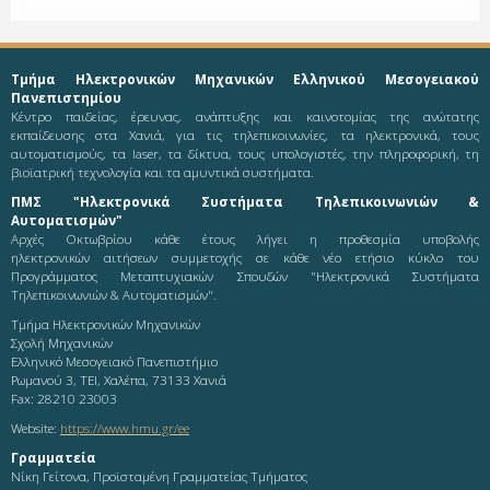
Τμήμα Ηλεκτρονικών Μηχανικών Ελληνικού Μεσογειακού
Πανεπιστημίου
Κέντρο παιδείας, έρευνας, ανάπτυξης και καινοτομίας της ανώτατης
εκπαίδευσης στα Χανιά, για τις τηλεπικοινωνίες, τα ηλεκτρονικά, τους
αυτοματισμούς, τα laser, τα δίκτυα, τους υπολογιστές, την πληροφορική, τη
βιοϊατρική τεχνολογία και τα αμυντικά συστήματα.
ΠΜΣ "Ηλεκτρονικά Συστήματα Τηλεπικοινωνιών &
Αυτοματισμών"
Αρχές Οκτωβρίου κάθε έτους λήγει η προθεσμία υποβολής
ηλεκτρονικών αιτήσεων συμμετοχής σε κάθε νέο ετήσιο κύκλο του
Προγράμματος Μεταπτυχιακών Σπουδών "Ηλεκτρονικά Συστήματα
Τηλεπικοινωνιών & Αυτοματισμών".
Τμήμα Ηλεκτρονικών Μηχανικών
Σχολή Μηχανικών
Ελληνικό Μεσογειακό Πανεπιστήμιο
Ρωμανού 3, ΤΕΙ, Χαλέπα, 73133 Χανιά
Fax: 28210 23003
Website:
https://www.hmu.gr/ee
Γραμματεία
Νίκη Γείτονα, Προϊσταμένη Γραμματείας Τμήματος