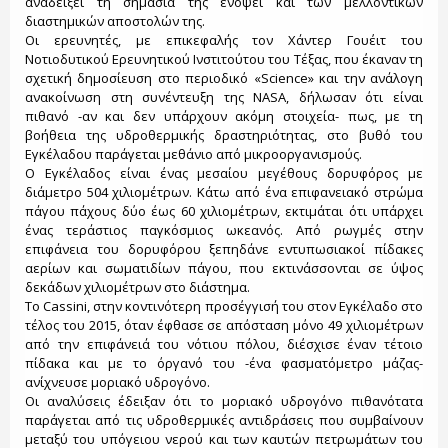
αναδείξει τη σημασία της ενόψει και των μελλοντικών
διαστημικών αποστολών της.
Οι ερευνητές, με επικεφαλής τον Χάντερ Γουέιτ του
Νοτιοδυτικού Ερευνητικού Ινστιτούτου του Τέξας, που έκαναν τη
σχετική δημοσίευση στο περιοδικό «Science» και την ανάλογη
ανακοίνωση στη συνέντευξη της NASA, δήλωσαν ότι είναι
πιθανό -αν και δεν υπάρχουν ακόμη στοιχεία- πως, με τη
βοήθεια της υδροθερμικής δραστηριότητας, στο βυθό του
Εγκέλαδου παράγεται μεθάνιο από μικροοργανισμούς.
Ο Εγκέλαδος είναι ένας μεσαίου μεγέθους δορυφόρος με
διάμετρο 504 χιλιομέτρων. Κάτω από ένα επιφανειακό στρώμα
πάγου πάχους δύο έως 60 χιλιομέτρων, εκτιμάται ότι υπάρχει
ένας τεράστιος παγκόσμιος ωκεανός. Από ρωγμές στην
επιφάνεια του δορυφόρου ξεπηδάνε εντυπωσιακοί πίδακες
αερίων και σωματιδίων πάγου, που εκτινάσσονται σε ύψος
δεκάδων χιλιομέτρων στο διάστημα.
Το Cassini, στην κοντινότερη προσέγγισή του στον Εγκέλαδο στο
τέλος του 2015, όταν έφθασε σε απόσταση μόνο 49 χιλιομέτρων
από την επιφάνειά του νότιου πόλου, διέσχισε έναν τέτοιο
πίδακα και με το όργανό του -ένα φασματόμετρο μάζας-
ανίχνευσε μοριακό υδρογόνο.
Οι αναλύσεις έδειξαν ότι το μοριακό υδρογόνο πιθανότατα
παράγεται από τις υδροθερμικές αντιδράσεις που συμβαίνουν
μεταξύ του υπόγειου νερού και των καυτών πετρωμάτων του