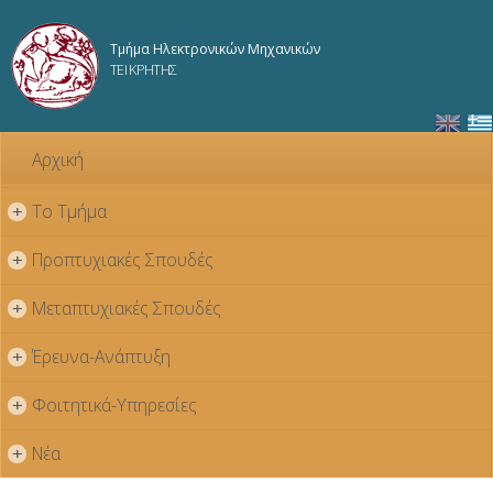
Παράκαμψη
προς το
Τμήμα Ηλεκτρονικών Μηχανικών
κυρίως
ΤΕΙ ΚΡΗΤΗΣ
περιεχόμενο
Αρχική
Το Τμήμα
+
Προπτυχιακές Σπουδές
+
Μεταπτυχιακές Σπουδές
+
Έρευνα-Ανάπτυξη
+
Φοιτητικά-Υπηρεσίες
+
Νέα
+