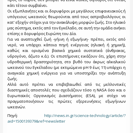
κάτι τέτοιο συμβαίνει.
Οι εξωπλανήτες και οι δορυφόροι με μεγάλους επιφανειακούς ή
υπόγειους ωκεανούς θεωρούνται από τους αστροβιολόγους οι
κατ' εξοχήν στόχοι για την ανακάλυψη μορφών ζωής. Στο ηλιακό
μας σύστημα, εκτός από τον Εγκέλαδο, σε αυτή την ομάδα ανήκει
επίσης ο δορυφόρος Ευρώπη του Δία.
Για να αναπτυχθεί ζωή -γήινη ή εξωγήινη- πρέπει, εκτός από
νερό, να υπάρχει κάποια πηγή ενέργειας (ηλιακή ή χημική),
καθώς και ορισμένα βασικά χημικά συστατικά (άνθρακας,
υδρογόνο, άζωτο κ.ά.). Οι επιστήμονες εικάζουν ότι, χάρη στην
υδροθερμική δραστηριότητα, στο βυθό του άκρως αλκαλικού
ωκεανού του Εγκέλαδου (με εκτιμώμενο pH 9 έως 11) υπάρχει η
αναγκαία χημική ενέργεια για να υποστηρίξει την ανάπτυξη
ζωής.
Αλλά αυτό πρέπει να επιβεβαιωθεί από τις μελλοντικές
διαστημικές αποστολές που σχεδιάζουν τόσο η NASA όσο και ο
Ευρωπαϊκός Οργανισμός Διαστήματος (ESA), με στόχο να
πραγματοποιήσουν τις πρώτες εξερευνήσεις εξωγήινων
ωκεανών.
Πηγή:
http://news.in.gr/science-technology/article/?
aid=1500139379&ref=newsletter