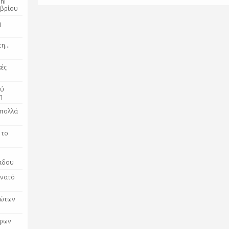
ni
μβρίου
η
η...
κές
ού
η
 πολλά
 το
λαδου
άνατό
ρώτων
ήρων