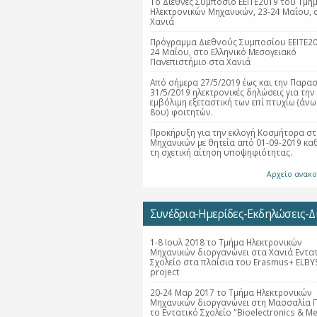
1ο Διεθνές Συμπόσιο ΕΕΙΤΕ2019 του Τμή
Ηλεκτρονικών Μηχανικών, 23-24 Μαΐου, 
Χανιά
Πρόγραμμα Διεθνούς Συμποσίου ΕΕΙΤΕ20
24 Μαΐου, στο Ελληνικό Μεσογειακό
Πανεπιστήμιο στα Χανιά
Από σήμερα 27/5/2019 έως και την Παρα
31/5/2019 ηλεκτρονικές δηλώσεις για την
εμβόλιμη εξεταστική των επί πτυχίω (άνω
8ου) φοιτητών.
Προκήρυξη για την εκλογή Κοσμήτορα στ
Μηχανικών με θητεία από 01-09-2019 κα
τη σχετική αίτηση υποψηφιότητας.
Αρχείο ανακ
Συνέδρια-Ημερίδες-Εκδηλώσεις-Δι
1-8 Ιουλ 2018 το Τμήμα Ηλεκτρονικών
Μηχανικών διοργανώνει στα Χανιά Εντα
Σχολείο στα πλαίσια του Erasmus+ ELBY
project
20-24 Μαρ 2017 το Τμήμα Ηλεκτρονικών
Μηχανικών διοργανώνει στη Μασσαλία Γ
το Εντατικό Σχολείο "Bioelectronics & Me