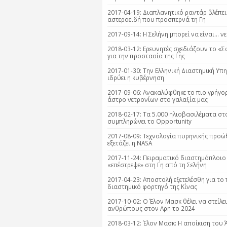
2017-04-19: Διαπλανητικό ραντάρ βλέπει
αστεροειδή που προσπερνά τη Γη
2017-09-14: H Σελήνη μπορεί να είναι… ν
2018-03-12: Ερευνητές σχεδιάζουν το «Σ
για την προστασία της Γης
2017-01-30: Την Ελληνική Διαστημική Υπ
ιδρύει η κυβέρνηση
2017-09-06: Ανακαλύφθηκε το πιο γρήγο
άστρο νετρονίων στο γαλαξία μας
2018-02-17: Τα 5.000 ηλιοβασιλέματα στ
συμπληρώνει το Opportunity
2017-08-09: Τεχνολογία πυρηνικής προ
εξετάζει η NASA
2017-11-24: Πειραματικό διαστημόπλοιο
«επέστρεψε» στη Γη από τη Σελήνη
2017-04-23: Αποστολή εξετελέσθη για το
διαστημικό φορτηγό της Κίνας
2017-10-02: Ο Έλον Μασκ θέλει να στείλει
ανθρώπους στον Αρη το 2024
2018-03-12: Έλον Μασκ: Η αποίκιση του 