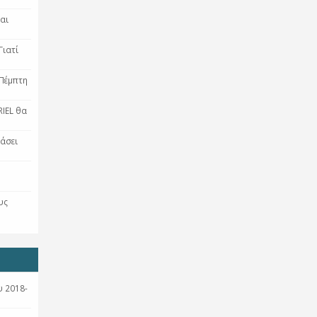
αι
Γιατί
 Πέμπτη
RIEL θα
ράσει
υς
 2018-