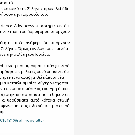
ε αυτό.
εσωτερικό της Σελήνης προκαλεί ήδη
γήσουν την παρουσία του.
cience Advances» υποστηρίζουν ότι
η την έκταση του δορυφόρου υπάρχουν
λέτη η οποία ανέφερε ότι υπάρχουν
 Σελήνης. Όμως τον Αύγουστο μελέτη
σε την μελέτη του Ιουλίου.
περίπτωση που πράγματι υπάρχει νερό
πρόσφατες μελέτες αυτό σημαίνει ότι
ι πρέπει να αναζητηθεί κάποια νέα.
 μια κατακλυσμιαίας σύγκρουσης που
 ένα σώμα στο μέγεθος του Αρη έπεσε
οξεύτηκαν στο Διάστημα τέθηκαν σε
 Τα θραύσματα αυτά κάποια στιγμή
φωνα με τους ειδικούς και μια σειρά
νη.
500161840#ref=newsletter