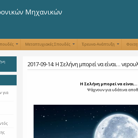
Παράκαμψη
προς το
ρονικών Μηχανικών
κυρίως
περιεχόμενο
Σπουδές
Μεταπτυχιακές Σπουδές
Έρευνα-Ανάπτυξη
Φοιτη
+
+
+
λήνη
2017-09-14: H Σελήνη μπορεί να είναι… νερου
H Σελήνη μπορεί να είναι
Ψάχνουν για υδάτινα απο
ν για
ντός
της