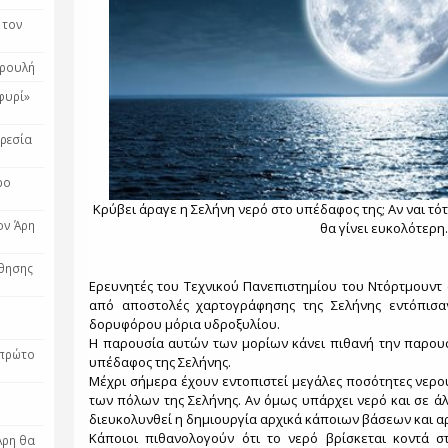
 τον
ερουλή
φυρί»
ηρεσία
ρο
Κρύβει άραγε η Σελήνη νερό στο υπέδαφος της; Αν ναι τό
ον Άρη
θα γίνει ευκολότερη.
ώθησης
Ερευνητές του Τεχνικού Πανεπιστημίου του Ντόρτμουντ
από αποστολές χαρτογράφησης της Σελήνης εντόπισα
δορυφόρου μόρια υδροξυλίου.
Η παρουσία αυτών των μορίων κάνει πιθανή την παρο
 πρώτο
υπέδαφος της Σελήνης.
Μέχρι σήμερα έχουν εντοπιστεί μεγάλες ποσότητες νερ
των πόλων της Σελήνης. Αν όμως υπάρχει νερό και σε ά
διευκολυνθεί η δημιουργία αρχικά κάποιων βάσεων και α
Κάποιοι πιθανολογούν ότι το νερό βρίσκεται κοντά σ
Άρη θα