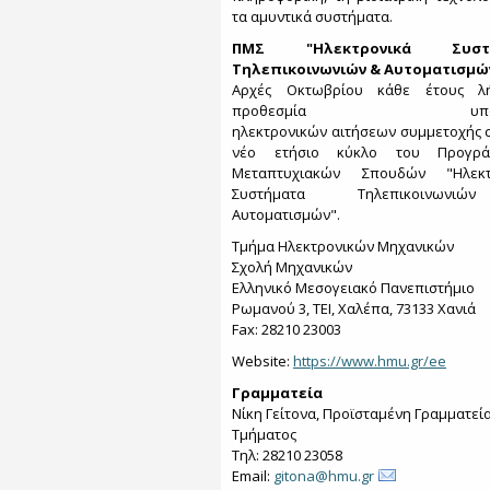
τα αμυντικά συστήματα.
ΠΜΣ "Ηλεκτρονικά Συστ
Τηλεπικοινωνιών & Αυτοματισμώ
Αρχές Οκτωβρίου κάθε έτους λ
προθεσμία υποβο
ηλεκτρονικών αιτήσεων συμμετοχής 
νέο ετήσιο κύκλο του Προγρά
Μεταπτυχιακών Σπουδών "Ηλεκτ
Συστήματα Τηλεπικοινων
Αυτοματισμών".
Τμήμα Ηλεκτρονικών Μηχανικών
Σχολή Μηχανικών
Ελληνικό Μεσογειακό Πανεπιστήμιο
Ρωμανού 3, ΤΕΙ, Χαλέπα, 73133 Χανιά
Fax: 28210 23003
Website:
https://www.hmu.gr/ee
Γραμματεία
Νίκη Γείτονα, Προϊσταμένη Γραμματεί
Τμήματος
Τηλ: 28210 23058
Email:
gitona@hmu.gr