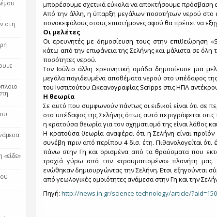
λέμου
μπορέσουμε σχετικά εύκολα να αποκτήσουμε πρόσβαση σ
Από την άλλη, η ύπαρξη μεγάλων ποσοτήτων νερού στο 
ά
πονοκεφάλους στους επιστήμονες αφού θα πρέπει να εξη
ν στη
Οι μελέτες
Οι ερευνητές με δημοσίευση τους στην επιθεώρηση «S
ερη
κάτω από την επιφάνεια της Σελήνης και μάλιστα σε όλ
ποσότητες νερού.
ουμε
Τον Ιούλιο άλλη ερευνητική ομάδα δημοσίευσε μια με
μεγάλα παγιδευμένα αποθέματα νερού στο υπέδαφος της
όπλοιο
του Ινστιτούτου Ωκεανογραφίας Scripps στις ΗΠΑ αντέκρου
στη
Η θεωρία
Σε αυτό που συμφωνούν πάντως οι ειδικοί είναι ότι σε 
νου
στο υπέδαφος της Σελήνης όπως αυτό περιγράφεται στις 
η κρατούσα θεωρία για τον σχηματισμό της είναι λάθος κα
Η κρατούσα θεωρία αναφέρει ότι η Σελήνη είναι προϊόν
ανάμεσα
συνέβη πριν από περίπου 4 δισ. έτη. Πιθανολογείται ότι
πάνω στην Γη και ορισμένα από τα θραύσματα που εκτ
η «είδε»
τροχιά γύρω από τον «τραυματισμένο» πλανήτη μας.
ενώθηκαν δημιουργώντας την Σελήνη. Ετσι εξηγούνται σύμ
σου
από γεωλογικές ομοιότητες ανάμεσα στην Γη και την Σελή
Πηγή:
http://news.in.gr/science-technology/article/?aid=1