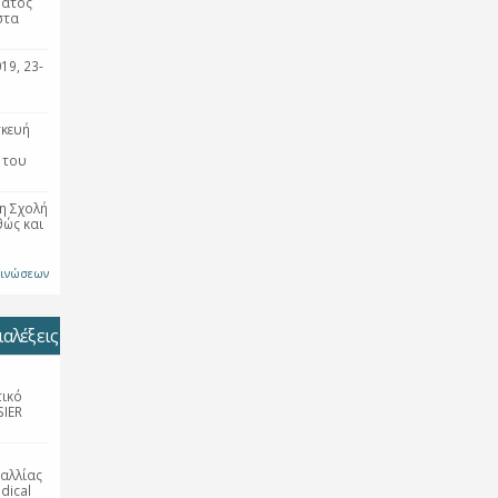
ματος
στα
19, 23-
σκευή
 του
η Σχολή
θώς και
οινώσεων
αλέξεις
τικό
SIER
αλλίας
dical