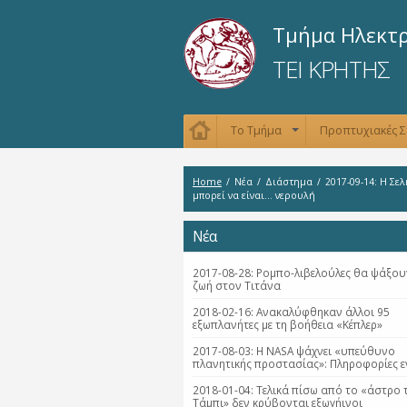
Τμήμα Ηλεκτ
ΤΕΙ ΚΡΗΤΗΣ
Το Τμήμα
Προπτυχιακές 
+
Home
/
Νέα
/
Διάστημα
/
2017-09-14: H Σε
μπορεί να είναι… νερουλή
Νέα
2017-08-28: Ρομπο-λιβελούλες θα ψάξου
ζωή στον Τιτάνα
2018-02-16: Ανακαλύφθηκαν άλλοι 95
εξωπλανήτες με τη βοήθεια «Κέπλερ»
2017-08-03: Η NASA ψάχνει «υπεύθυνο
πλανητικής προστασίας»: Πληροφορίες ε
2018-01-04: Τελικά πίσω από το «άστρο 
Τάμπι» δεν κρύβονται εξωγήινοι