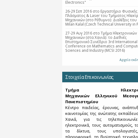
Electronics"
26-29 Σεπ 2016 στο Εργαστήριο Φυσικής
Πλάσματος & Laser του Τμήματος Ηλεκτ
Μηχανικών (στο Ρέθυμνο): Διαλέξεις του 
Milan Kalal (Czech Technical University in 
27-29 Αυγ 2016 στο Τμήμα Ηλεκτρονικών
Μηχανικών (στα Χανιά): το Διεθνές
Επιστημονικό Συνέδριο 3rd International
Conference on Mathematics and Compute
Sciences and Industry (MCSI 2016)
Αρχείο εκ
Στοιχεία Επικοινωνίας
Τμήμα Ηλεκτρονι
Μηχανικών Ελληνικού Μεσογε
Πανεπιστημίου
Κέντρο παιδείας, έρευνας, ανάπτυ
καινοτομίας της ανώτατης εκπαίδευ
Χανιά, για τις τηλεπικοινωνί
ηλεκτρονικά, τους αυτοματισμούς, τα
τα δίκτυα, τους υπολογιστέ
πληροφορική, τη βιοϊατρική τεχνολο