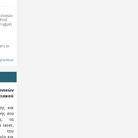
ρονικών
Prof.
Prague)
rs in
δηλώσεων
κών
ιακού
ξης και
σης στα
ες, τα
 laser,
ς, την
γία και