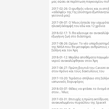
μας σώσει σε περίπτωση παγκοσμίου πο
2017-02-26: O ερυθρός νάνος και οι επτ
«αδελφές» της Γης (σύστημα εξωπλανητώ
γειτονιά μας)
2017-09-07: Ο Ήλιος έστειλε την ισχυρότ
ηλιακή έκλαμψή του εδώ και 12 χρόνια
2018-02-17: Τι θα κάνουμε αν ανακαλύψ
εξωγήινη ζωή στο διάστημα;
2017-08-26: Ωρίων: Tο νέο υπερδιαστημ
της NASA που θα μεταφέρει ανθρώπους 
Σελήνη και τον Άρη
2018-01-12: Μεγάλα αποθέματα παγωμέ
νερού ανακαλύφθηκαν στον Άρη
2017-04-27: Πρώτη βουτιά του Cassini 
στον Κρόνο και τους δακτυλίους του
2017-10-20: Tεράστιο σπήλαιο στη Σελήν
ιαπωνικός δορυφόρος
2018-03-07: Θέλεις να φτάσει το όνομά 
στον... Ήλιο;
2017-03-31: Επιτυχής η πρώτη εκτόξευση
ανακυκλωμένου πυραύλου της SpaceX