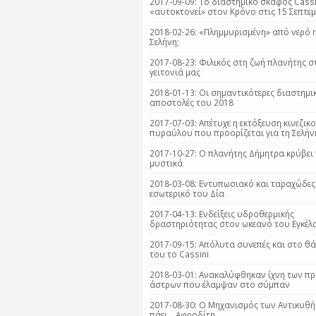
2017-09-09: Το διαστημικό σκάφος Cassi
«αυτοκτονεί» στον Κρόνο στις 15 Σεπτε
2018-02-26: «Πλημμυρισμένη» από νερό 
Σελήνη;
2017-08-23: Φιλικός στη ζωή πλανήτης στ
γειτονιά μας
2018-01-13: Οι σημαντικότερες διαστημι
αποστολές του 2018
2017-07-03: Απέτυχε η εκτόξευση κινεζικ
πυραύλου που προορίζεται για τη Σελήν
2017-10-27: Ο πλανήτης Δήμητρα κρύβει
μυστικά​​​​​​​
2018-03-08: Εντυπωσιακό και ταραχώδες
εσωτερικό του Δία
2017-04-13: Ενδείξεις υδροθερμικής
δραστηριότητας στον ωκεανό του Εγκέ
2017-09-15: Απόλυτα συνεπές και στο θ
του το Cassini
2018-03-01: Ανακαλύφθηκαν ίχνη των π
άστρων που έλαμψαν στο σύμπαν
2017-08-30: O Μηχανισμός των Αντικυθ
πάει… Αφροδίτη