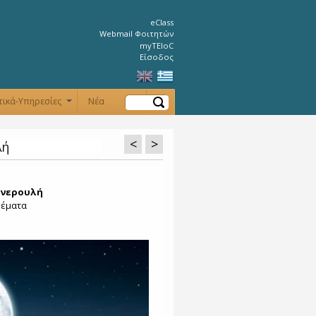
eClass
Webmail Φοιτητών
myTEIoC
Είσοδος
Αναζήτηση
τικά-Υπηρεσίες
Νέα
+
+
<
>
λή
… νερουλή
θέματα