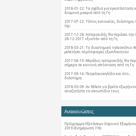
2018-01-22: Τα σχέδια για εγκατάσταση κ
διαμονή μακριά από τη Γη
2017-07-22: Τόπος κατοικίας, διάστημα. 
όχι;
2017-12-28: Αστεροειδής θα περάσει την
28-12-2017 «ξυστά» από τη Γη
2018-03-21: Tο διαστημικό τηλεσκόπιο A
μελετήσει ατμόσφαιρες εξωπλανητών
2017-04-19: Mεγάλος αστεροειδής θα πε
σήμερα σε κοντινή απόσταση από τη Γη
2017-09-14: Πετρελαιοκηλίδα και στο...
διάστημα;
2018-03-09: Αν θέλετε να βρείτε εξωγήινο
αναζητήστε τα σκουπίδια τους
Ανακοινώσεις
Πρόγραμμα Εξετάσεων Εαρινού Εξαμήνου
2019 (Ενημέρωση 7/6)