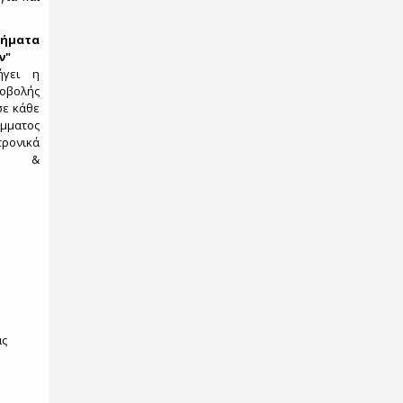
ήματα
ν"
ήγει η
λής
σε κάθε
μματος
ρονικά
ιών &
ας