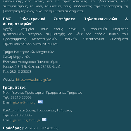
εκπαίδευσης στα Χανιά, για τις τηλεπικοινωνίες, τα ηλεκτρονικά, τους
αυτοματισμούς, τα laser, τα δίκτυα, τους υπολογιστές, την πληροφορική, τη
βιοϊατρική τεχνολογία και τα αμυντικά συστήματα.
ΠΜΣ "Ηλεκτρονικά Συστήματα Τηλεπικοινωνιών &
Αυτοματισμών"
Αρχές Οκτωβρίου κάθε έτους λήγει η προθεσμία υποβολής
ηλεκτρονικών αιτήσεων συμμετοχής σε κάθε νέο ετήσιο κύκλο του
Προγράμματος Μεταπτυχιακών Σπουδών "Ηλεκτρονικά Συστήματα
Τηλεπικοινωνιών & Αυτοματισμών".
Τμήμα Ηλεκτρονικών Μηχανικών
Σχολή Μηχανικών
Ελληνικό Μεσογειακό Πανεπιστήμιο
Ρωμανού 3, ΤΕΙ, Χαλέπα, 73133 Χανιά
Fax: 28210 23003
Website:
https://www.hmu.gr/ee
Γραμματεία
Νίκη Γείτονα, Προϊσταμένη Γραμματείας Τμήματος
Τηλ: 28210 23058
Email:
gitona@hmu.gr
Καλλιόπη Γκατζούνη, Γραμματέας Τμήματος
Τηλ: 28210 23008
Email:
gatzouni@hmu.gr
Πρόεδρος
(1/9/2020 - 31/8/2022)