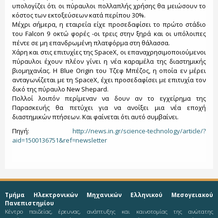
υπολογίζει ότι οι πύραυλοι πολλαπλής χρήσης θα μειώσουν το
κόστος των εκτοξεύσεων κατά περίπου 30%.
Μέχρι σήμερα, η εταιρεία είχε προσεδαφίσει το πρώτο στάδιο
του Falcon 9 οκτώ φορές -οι τρεις στην ξηρά και οι υπόλοιπες
πέντε σε μη επανδρωμένη πλατφόρμα στη θάλασσα.
Χάρη και στις επιτυχίες της SpaceX, οι επαναχρησιμοποιούμενοι
πύραυλοι έχουν πλέον γίνει η νέα καραμέλα της διαστημικής
βιομηχανίας. Η Blue Origin του Τζεφ Μπέζος, η οποία εν μέρει
ανταγωνίζεται με τη SpaceX, έχει προσεδαφίσει με επιτυχία τον
δικό της πύραυλο New Shepard.
Πολλοί λοιπόν περίμεναν να δουν αν το εγχείρημα της
Παρασκευής θα πετύχει για να ανοίξει μια νέα εποχή
διαστημικών πτήσεων. Και φαίνεται ότι αυτό συμβαίνει.
Πηγή:
http://news.in.gr/science-technology/article/?
aid=1500136751&ref=newsletter
Τμήμα Ηλεκτρονικών Μηχανικών Ελληνικού Μεσογειακού
Πανεπιστημίου
Κέντρο παιδείας, έρευνας, ανάπτυξης και καινοτομίας της ανώτατης