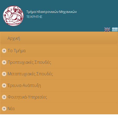
Παράκαμψη
προς το
Τμήμα Ηλεκτρονικών Μηχανικών
κυρίως
ΤΕΙ ΚΡΗΤΗΣ
περιεχόμενο
Αρχική
Το Τμήμα
+
Προπτυχιακές Σπουδές
+
Μεταπτυχιακές Σπουδές
+
Έρευνα-Ανάπτυξη
+
Φοιτητικά-Υπηρεσίες
+
Νέα
+