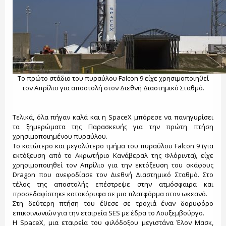
Το πρώτο στάδιο του πυραύλου Falcon 9 είχε χρησιμοποιηθεί
τον Απρίλιο για αποστολή στον Διεθνή Διαστημικό Σταθμό.
Τελικά, όλα πήγαν καλά και η SpaceX μπόρεσε να πανηγυρίσει
τα ξημερώματα της Παρασκευής για την πρώτη πτήση
χρησιμοποιημένου πυραύλου.
Το κατώτερο και μεγαλύτερο τμήμα του πυραύλου Falcon 9 (για
εκτόξευση από το Ακρωτήριο Κανάβεραλ της Φλόριντα), είχε
χρησιμοποιηθεί τον Απρίλιο για την εκτόξευση του σκάφους
Dragon που ανεφοδίασε τον Διεθνή Διαστημικό Σταθμό. Στο
τέλος της αποστολής επέστρεψε στην ατμόσφαιρα και
προσεδαφίστηκε κατακόρυφα σε μια πλατφόρμα στον ωκεανό.
Στη δεύτερη πτήση του έθεσε σε τροχιά έναν δορυφόρο
επικοινωνιών για την εταιρεία SES με έδρα το Λουξεμβούργο.
Η SpaceX, μια εταιρεία του φιλόδοξου μεγιστάνα Έλον Μασκ,