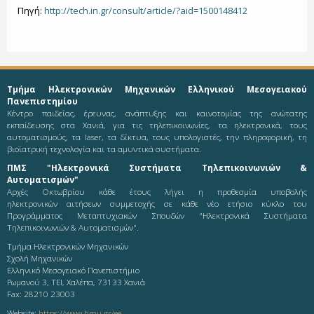
Πηγή:
http://tech.in.gr/consult/article/?aid=1500148412
Τμήμα Ηλεκτρονικών Μηχανικών Ελληνικού Μεσογειακού
Πανεπιστημίου
Κέντρο παιδείας, έρευνας, ανάπτυξης και καινοτομίας της ανώτατης
εκπαίδευσης στα Χανιά, για τις τηλεπικοινωνίες, τα ηλεκτρονικά, τους
αυτοματισμούς, τα laser, τα δίκτυα, τους υπολογιστές, την πληροφορική, τη
βιοϊατρική τεχνολογία και τα αμυντικά συστήματα.
ΠΜΣ "Ηλεκτρονικά Συστήματα Τηλεπικοινωνιών &
Αυτοματισμών"
Αρχές Οκτωβρίου κάθε έτους λήγει η προθεσμία υποβολής
ηλεκτρονικών αιτήσεων συμμετοχής σε κάθε νέο ετήσιο κύκλο του
Προγράμματος Μεταπτυχιακών Σπουδών "Ηλεκτρονικά Συστήματα
Τηλεπικοινωνιών & Αυτοματισμών".
Τμήμα Ηλεκτρονικών Μηχανικών
Σχολή Μηχανικών
Ελληνικό Μεσογειακό Πανεπιστήμιο
Ρωμανού 3, ΤΕΙ, Χαλέπα, 73133 Χανιά
Fax: 28210 23003
Website:
https://www.hmu.gr/ee