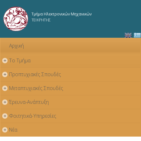
Παράκαμψη
προς το
Τμήμα Ηλεκτρονικών Μηχανικών
κυρίως
ΤΕΙ ΚΡΗΤΗΣ
περιεχόμενο
Αρχική
Το Τμήμα
+
Προπτυχιακές Σπουδές
+
Μεταπτυχιακές Σπουδές
+
Έρευνα-Ανάπτυξη
+
Φοιτητικά-Υπηρεσίες
+
Νέα
+