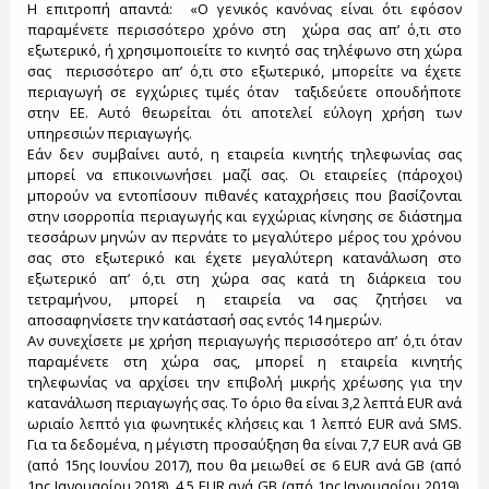
Η επιτροπή απαντά: «Ο γενικός κανόνας είναι ότι εφόσον
παραμένετε περισσότερο χρόνο στη χώρα σας απ’ ό,τι στο
εξωτερικό, ή χρησιμοποιείτε το κινητό σας τηλέφωνο στη χώρα
σας περισσότερο απ’ ό,τι στο εξωτερικό, μπορείτε να έχετε
περιαγωγή σε εγχώριες τιμές όταν ταξιδεύετε οπουδήποτε
στην ΕΕ. Αυτό θεωρείται ότι αποτελεί εύλογη χρήση των
υπηρεσιών περιαγωγής.
Εάν δεν συμβαίνει αυτό, η εταιρεία κινητής τηλεφωνίας σας
μπορεί να επικοινωνήσει μαζί σας. Οι εταιρείες (πάροχοι)
μπορούν να εντοπίσουν πιθανές καταχρήσεις που βασίζονται
στην ισορροπία περιαγωγής και εγχώριας κίνησης σε διάστημα
τεσσάρων μηνών αν περνάτε το μεγαλύτερο μέρος του χρόνου
σας στο εξωτερικό και έχετε μεγαλύτερη κατανάλωση στο
εξωτερικό απ’ ό,τι στη χώρα σας κατά τη διάρκεια του
τετραμήνου, μπορεί η εταιρεία να σας ζητήσει να
αποσαφηνίσετε την κατάστασή σας εντός 14 ημερών.
Αν συνεχίσετε με χρήση περιαγωγής περισσότερο απ’ ό,τι όταν
παραμένετε στη χώρα σας, μπορεί η εταιρεία κινητής
τηλεφωνίας να αρχίσει την επιβολή μικρής χρέωσης για την
κατανάλωση περιαγωγής σας. Το όριο θα είναι 3,2 λεπτά EUR ανά
ωριαίο λεπτό για φωνητικές κλήσεις και 1 λεπτό EUR ανά SMS.
Για τα δεδομένα, η μέγιστη προσαύξηση θα είναι 7,7 EUR ανά GB
(από 15ης Ιουνίου 2017), που θα μειωθεί σε 6 EUR ανά GB (από
1ης Ιανουαρίου 2018), 4,5 EUR ανά GB (από 1ης Ιανουαρίου 2019),