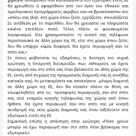
gigabyte δεδομένων που καταναλώνετε στο εξωτερικό εντός ΕΕ
θα χρεωθούν ή αφαιρεθούν από τον όγκο του εθνικού σας
τιμολογιακού προγράμματος ακριβώς σαν να βρισκόσασταν στο
«σπίτι» σας (δηλ. στη χώρα όπου ζείτε, εργάζεστε, σπουδάζετε).
Σε αντίθεση με το παρελθόν, δεν θα χρειαστεί να πληρώσετε
κανένα επιπλέον ποσό. Τέλος πλέον οι φουσκωμένοι
λογαριασμοί. Είτε χρησιμοποιείτε το κινητό σας τηλέφωνο
περιστασιακά σε άλλη χώρα της ΕΕ, είτε στη χώρα όπου ζείτε,
δεν θα υπάρχει καμία διαφορά. Θα έχετε περιαγωγή σαν το
σπίτι σας.»
Σε όσους φοβούνται τις εξαιρέσεις, η δεύτερη πιο συχνή
ερώτηση, η Επιτροπή διευκρινίζει πως «Μπορείτε να έχετε
περιαγωγή σαν στο σπίτι σας όταν βρίσκεστε σε άλλη χώρα της
ΕΕ, εκτός από τη χώρα της πραγματικής διαμονής σας (η συνήθης
κατοικία σας). Αν μετακομίσετε και αποκτήσετε μόνιμη διαμονή
σε άλλη χώρα της ΕΕ, δεν θα είσαστε πλέον σε θέση να
επωφεληθείτε από τις προσφορές περιαγωγής σαν στο σπίτι
σας από εταιρεία κινητής τηλεφωνίας της χώρας από όπου
ήρθατε. Θα έχετε περιαγωγή σαν στο σπίτι σας με κινητή
συνδρομή της νέας χώρας διαμονής σας όταν ταξιδεύετε στο
εξωτερικό, εντός της ΕΕ.
Σημαντική επίσης η απάντηση στην ερώτηση «Πόσο χρόνο
μπορώ να έχω περιαγωγή σαν στο σπίτι όταν βρίσκομαι στο
εξωτερικό;»