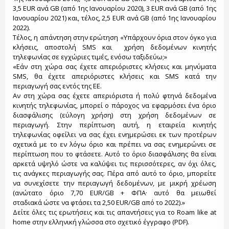
3,5 EUR ανά GB (από 1ης Ιανουαρίου 2020), 3 EUR ανά GB (από 1ης
Ιανουαρίου 2021) και, τέλος, 2,5 EUR ανά GB (από 1ης Ιανουαρίου
2022).
Τέλος, η απάντηση στην ερώτηση «Υπάρχουν όρια στον όγκο για
κλήσεις, αποστολή SMS και χρήση δεδομένων κινητής
τηλεφωνίας σε εγχώριες τιμές, ενόσω ταξιδεύω;»
«Εάν στη χώρα σας έχετε απεριόριστες κλήσεις και μηνύματα
SMS, θα έχετε απεριόριστες κλήσεις και SMS κατά την
περιαγωγή σας εντός της ΕΕ.
Αν στη χώρα σας έχετε απεριόριστα ή πολύ φτηνά δεδομένα
κινητής τηλεφωνίας, μπορεί ο πάροχος να εφαρμόσει ένα όριο
διασφάλισης (εύλογη χρήση) στη χρήση δεδομένων σε
περιαγωγή. Στην περίπτωση αυτή, η εταιρεία κινητής
τηλεφωνίας οφείλει να σας έχει ενημερώσει εκ των προτέρων
σχετικά με το εν λόγω όριο και πρέπει να σας ενημερώνει σε
περίπτωση που το φτάσετε. Αυτό το όριο διασφάλισης θα είναι
αρκετά υψηλό ώστε να καλύψει τις περισσότερες, αν όχι όλες,
τις ανάγκες περιαγωγής σας. Πέρα από αυτό το όριο, μπορείτε
να συνεχίσετε την περιαγωγή δεδομένων, με μικρή χρέωση
(ανώτατο όριο 7,70 EUR/GB + ΦΠΑ· αυτό θα μειωθεί
σταδιακά ώστε να φτάσει τα 2,50 EUR/GB από το 2022).»
Δείτε όλες τις ερωτήσεις και τις απαντήσεις για το Roam like at
home στην ελληνική γλώσσα στο σχετικό έγγραφο (PDF).