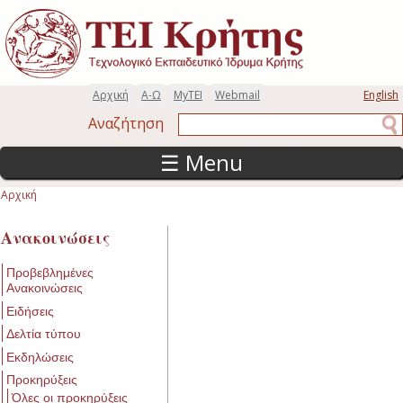
Παράκαμψη προς το κυρίως περιεχόμενο
Αρχική
Α-Ω
MyTEI
Webmail
English
Αναζήτηση
Αναζήτηση
☰ Menu
Αρχική
Είστε εδώ
Ανακοινώσεις
Προβεβλημένες
Ανακοινώσεις
Ειδήσεις
Δελτία τύπου
Εκδηλώσεις
Προκηρύξεις
Όλες οι προκηρύξεις