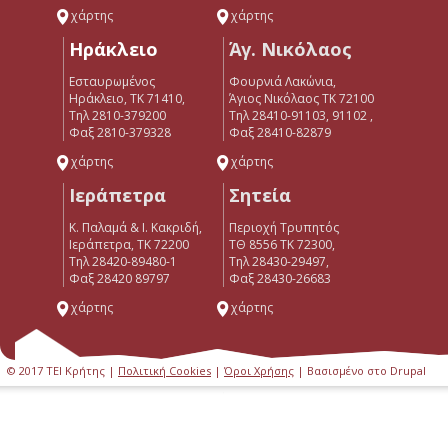
χάρτης
χάρτης
Ηράκλειο
Άγ. Νικόλαος
Εσταυρωμένος
Φουρνιά Λακώνια,
Ηράκλειο, ΤΚ 71410,
Άγιος Νικόλαος ΤΚ 72100
Τηλ 2810-379200
Τηλ 28410-91103, 91102 ,
Φαξ 2810-379328
Φαξ 28410-82879
χάρτης
χάρτης
Ιεράπετρα
Σητεία
Κ. Παλαμά & Ι. Κακριδή,
Περιοχή Τρυπητός
Ιεράπετρα, ΤΚ 72200
ΤΘ 8556 ΤΚ 72300,
Tηλ 28420-89480-1
Τηλ 28430-29497,
Φαξ 28420 89797
Φαξ 28430-26683
χάρτης
χάρτης
© 2017 ΤΕΙ Κρήτης |
Πολιτική Cookies
|
Όροι Χρήσης
| Βασισμένο στο Drupal