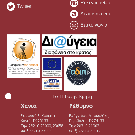
ResearchGate
Twitter
Academia.edu
Επικοινωνία
Το ΤΕΙ στην Κρήτη
Χανιά
Ρέθυμνο
Ρωμανού 3, Χαλέπα
Ευάγγελου Δασκαλάκη,
Χανιά, ΤΚ 73133
Περιβόλια, ΤΚ 74133
Τηλ. 28210-23000, 23058
Tηλ: 28310-21902
Φαξ 28210-23003
Φαξ: 28310-21912