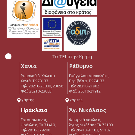
Το ΤΕΙ στην Κρήτη
Χανιά
Ρέθυμνο
Ρωμανού 3, Χαλέπα
Ευάγγελου Δασκαλάκη,
Χανιά, ΤΚ 73133
Περιβόλια, ΤΚ 74133
Τηλ. 28210-23000, 23058
Tηλ: 28310-21902
Φαξ 28210-23003
Φαξ: 28310-21912
χάρτης
χάρτης
Ηράκλειο
Άγ. Νικόλαος
Εσταυρωμένος
Φουρνιά Λακώνια,
Ηράκλειο, ΤΚ 71410,
Άγιος Νικόλαος ΤΚ 72100
Τηλ 2810-379200
Τηλ 28410-91103, 91102 ,