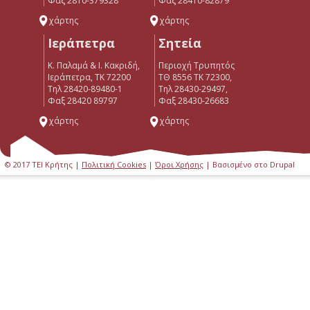
Φαξ 2810-379328
Φαξ 28410-82879
χάρτης
χάρτης
Ιεράπετρα
Σητεία
Κ. Παλαμά & Ι. Κακριδή,
Περιοχή Τρυπητός
Ιεράπετρα, ΤΚ 72200
ΤΘ 8556 ΤΚ 72300,
Tηλ 28420-89480-1
Τηλ 28430-29497,
Φαξ 28420 89797
Φαξ 28430-26683
χάρτης
χάρτης
© 2017 ΤΕΙ Κρήτης |
Πολιτική Cookies
|
Όροι Χρήσης
| Βασισμένο στο Drupal