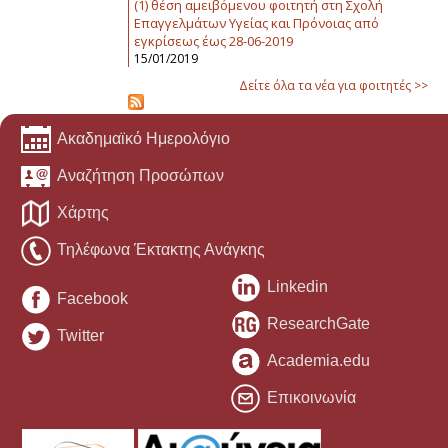
(1) θέση αμειβόμενου φοιτητή στη Σχολή
Επαγγελμάτων Υγείας και Πρόνοιας από
εγκρίσεως έως 28-06-2019
15/01/2019
Δείτε όλα τα νέα για φοιτητές >>
Ακαδημαϊκό Ημερολόγιο
Αναζήτηση Προσώπων
Χάρτης
Τηλέφωνα Έκτακτης Ανάγκης
Linkedin
Facebook
ResearchGate
Twitter
Academia.edu
Επικοινωνία