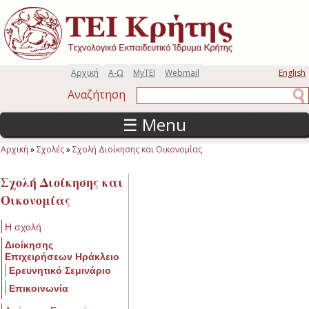
Παράκαμψη προς το κυρίως περιεχόμενο
Αρχική
Α-Ω
MyTEI
Webmail
English
Αναζήτηση
Αναζήτηση
☰ Menu
Αρχική
»
Σχολές
»
Σχολή Διοίκησης και Οικονομίας
Είστε εδώ
Σχολή Διοίκησης και
Οικονομίας
Η σχολή
Διοίκησης
Επιχειρήσεων Ηράκλειο
Ερευνητικό Σεμινάριο
Επικοινωνία