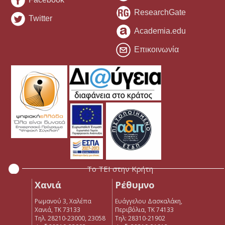
ResearchGate
Twitter
Academia.edu
Επικοινωνία
Το ΤΕΙ στην Κρήτη
Χανιά
Ρέθυμνο
Ρωμανού 3, Χαλέπα
Ευάγγελου Δασκαλάκη,
Χανιά, ΤΚ 73133
Περιβόλια, ΤΚ 74133
Τηλ. 28210-23000, 23058
Tηλ: 28310-21902