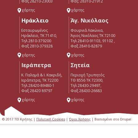
Φαξ 28210-23003
Φαξ: 28310-21912
χάρτης
χάρτης
Ηράκλειο
Άγ. Νικόλαος
Εσταυρωμένος
Φουρνιά Λακώνια,
Ηράκλειο, ΤΚ 71410,
Άγιος Νικόλαος ΤΚ 72100
Τηλ 2810-379200
Τηλ 28410-91103, 91102 ,
Φαξ 2810-379328
Φαξ 28410-82879
χάρτης
χάρτης
Ιεράπετρα
Σητεία
Κ. Παλαμά & Ι. Κακριδή,
Περιοχή Τρυπητός
Ιεράπετρα, ΤΚ 72200
ΤΘ 8556 ΤΚ 72300,
Tηλ 28420-89480-1
Τηλ 28430-29497,
Φαξ 28420 89797
Φαξ 28430-26683
χάρτης
χάρτης
© 2017 ΤΕΙ Κρήτης |
Πολιτική Cookies
|
Όροι Χρήσης
| Βασισμένο στο Drupal