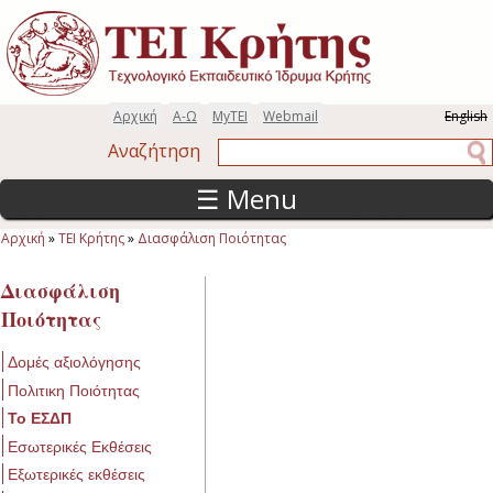
Παράκαμψη προς το κυρίως περιεχόμενο
Αρχική
Α-Ω
MyTEI
Webmail
English
Αναζήτηση
Αναζήτηση
☰ Menu
Αρχική
»
ΤΕΙ Κρήτης
»
Διασφάλιση Ποιότητας
Είστε εδώ
Διασφάλιση
Ποιότητας
Δομές αξιολόγησης
Πολιτικη Ποιότητας
Το ΕΣΔΠ
Εσωτερικές Εκθέσεις
Εξωτερικές εκθέσεις