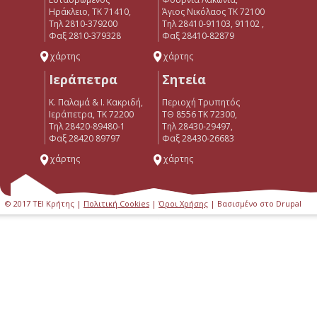
Ηράκλειο, ΤΚ 71410,
Άγιος Νικόλαος ΤΚ 72100
Τηλ 2810-379200
Τηλ 28410-91103, 91102 ,
Φαξ 2810-379328
Φαξ 28410-82879
χάρτης
χάρτης
Ιεράπετρα
Σητεία
Κ. Παλαμά & Ι. Κακριδή,
Περιοχή Τρυπητός
Ιεράπετρα, ΤΚ 72200
ΤΘ 8556 ΤΚ 72300,
Tηλ 28420-89480-1
Τηλ 28430-29497,
Φαξ 28420 89797
Φαξ 28430-26683
χάρτης
χάρτης
© 2017 ΤΕΙ Κρήτης |
Πολιτική Cookies
|
Όροι Χρήσης
| Βασισμένο στο Drupal