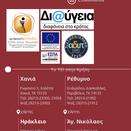
Το ΤΕΙ στην Κρήτη
Χανιά
Ρέθυμνο
Ρωμανού 3, Χαλέπα
Ευάγγελου Δασκαλάκη,
Χανιά, ΤΚ 73133
Περιβόλια, ΤΚ 74133
Τηλ. 28210-23000, 23058
Tηλ: 28310-21902
Φαξ 28210-23003
Φαξ: 28310-21912
χάρτης
χάρτης
Ηράκλειο
Άγ. Νικόλαος
Εσταυρωμένος
Φουρνιά Λακώνια,