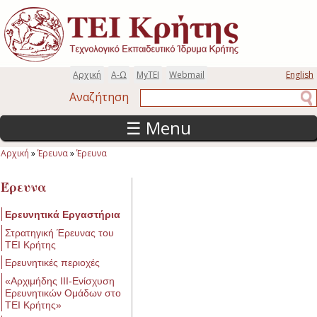
Παράκαμψη προς το κυρίως περιεχόμενο
Αρχική
Α-Ω
MyTEI
Webmail
English
Αναζήτηση
Αναζήτηση
☰ Menu
Αρχική
»
Έρευνα
»
Έρευνα
Είστε εδώ
Έρευνα
Ερευνητικά Εργαστήρια
Στρατηγική Έρευνας του
ΤΕΙ Κρήτης
Ερευνητικές περιοχές
«Αρχιμήδης ΙΙΙ-Ενίσχυση
Ερευνητικών Ομάδων στο
ΤΕΙ Κρήτης»