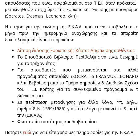
σπουδαστές που είναι ασφαλισμένοι στο Τ.Ε.Ι. όταν πρόκειται
μετακινηθούν στις χώρες της Ευρωπαϊκής Ένωσης με προγράμμ
(Socrates, Erasmus, Leonardo, κλπ).
Η αίτηση για την έκδοση της Ε.Κ.Α.Α. πρέπει να υποβάλλεται 
μήνα πριν την ημερομηνία αναχώρησης και τα απαραίτη
δικαιολογητικά είναι τα παρακάτω:
Αίτηση έκδοσης Ευρωπαϊκής Κάρτας Ασφάλισης ασθένειας
.
Το Σπουδαστικό Βιβλιάριο Περίθαλψης να είναι θεωρημ
για το τρέχον έτος.
Για σπουδαστές που μετακινούνται στα πλαίσ
προγράμματος σπουδών (SOCRATES-ERASMUS-LEONARD
κ.λ.π. Βεβαίωση από το Τμήμα Δημοσίων & Διεθνών Σχέσ
του Τ.Ε.Ι. Κρήτης για το συγκεκριμένο πρόγραμμα & 
διάρκειά του.
Σε περίπτωση μετακίνησης για άλλο λόγο, Υπ. Δήλω
(άρθρο 8 Ν. 1599/1986) για ποιο λόγο μετακινείται & αιτεί
την (Ε.Κ.Α.Α.).
Φωτοτυπία ταυτότητας και διαβατηρίου.
Πατήστε
εδώ
για να δείτε χρήσιμες πληροφορίες για την Ε.Κ.Α.Α.