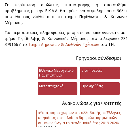
Σε περίπτωση απώλειας, καταστροφής ή οποιουδήπο
προβλήματος με την Ε.Κ.Α.Α. θα πρέπει να συμπληρώσετε δήλ
που θα σας δοθεί από το τμήμα Περίθαλψης & Κοινωνικ
Μέριμνας.
Για περισσότερες πληροφορίες μπορείτε να επικοινωνείτε με
τμήμα Περίθαλψης & Κοινωνικής Μέριμνας στο τηλέφωνο 28
379166 ή το
Τμήμα Δημοσίων & Διεθνών Σχέσεων
του ΤΕΙ.
Γρήγοροι σύνδεσμοι
Ελληνικό Μεσογειακό
e-υπηρεσίες
Πανεπιστήμιο
Μεταπτυχιακά
Προκηρύξεις
Ανακοινώσεις για Φοιτητές
«Υποτροφίες χωρών της αλλοδαπής σε Έλληνες
υπηκόους, στο πλαίσιο διμερών μορφωτικών
συμφωνιών για το ακαδημαϊκό έτος 2019-2020»