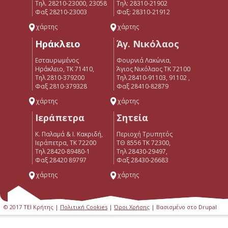
Τηλ. 28210-23000, 23058
Tηλ: 28310-21902
Φαξ 28210-23003
Φαξ: 28310-21912
χάρτης
χάρτης
Ηράκλειο
Άγ. Νικόλαος
Εσταυρωμένος
Φουρνιά Λακώνια,
Ηράκλειο, ΤΚ 71410,
Άγιος Νικόλαος ΤΚ 72100
Τηλ 2810-379200
Τηλ 28410-91103, 91102 ,
Φαξ 2810-379328
Φαξ 28410-82879
χάρτης
χάρτης
Ιεράπετρα
Σητεία
Κ. Παλαμά & Ι. Κακριδή,
Περιοχή Τρυπητός
Ιεράπετρα, ΤΚ 72200
ΤΘ 8556 ΤΚ 72300,
Tηλ 28420-89480-1
Τηλ 28430-29497,
Φαξ 28420 89797
Φαξ 28430-26683
χάρτης
χάρτης
© 2017 ΤΕΙ Κρήτης |
Πολιτική Cookies
|
Όροι Χρήσης
| Βασισμένο στο Drupal