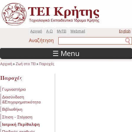
Παράκαμψη προς το κυρίως περιεχόμενο
Αρχική
Α-Ω
MyTEI
Webmail
English
Αναζήτηση
Αναζήτηση
☰ Menu
Αρχική
»
Ζωή στο ΤΕΙ
»
Παροχές
Είστε εδώ
Παροχές
Γυμναστήριο
Διασύνδεση
&Επιχειρηματικότητα
Βιβλιοθήκη
Σίτιση - Στέγαση
Ιατρική Περίθαλψη
Παιδικός σταθμός