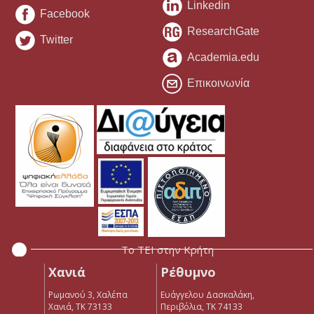
Linkedin
Facebook
ResearchGate
Twitter
Academia.edu
Επικοινωνία
Το ΤΕΙ στην Κρήτη
Χανιά
Ρέθυμνο
Ρωμανού 3, Χαλέπα
Ευάγγελου Δασκαλάκη,
Χανιά, ΤΚ 73133
Περιβόλια, ΤΚ 74133