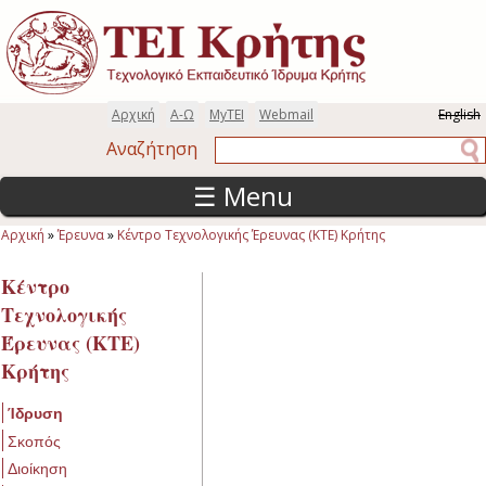
Παράκαμψη προς το κυρίως περιεχόμενο
Αρχική
Α-Ω
MyTEI
Webmail
English
Αναζήτηση
Αναζήτηση
☰ Menu
Αρχική
»
Έρευνα
»
Κέντρο Τεχνολογικής Έρευνας (ΚΤΕ) Κρήτης
Είστε εδώ
Κέντρο
Τεχνολογικής
Έρευνας (ΚΤΕ)
Κρήτης
Ίδρυση
Σκοπός
Διοίκηση