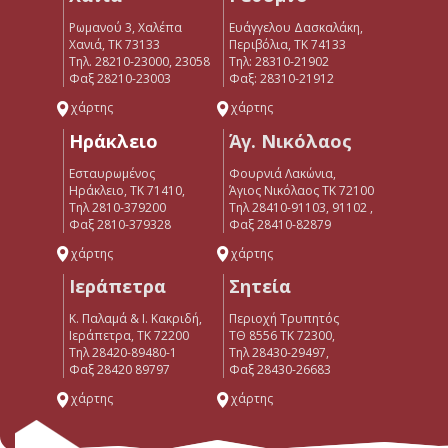
Ρωμανού 3, Χαλέπα
Ευάγγελου Δασκαλάκη,
Χανιά, ΤΚ 73133
Περιβόλια, ΤΚ 74133
Τηλ. 28210-23000, 23058
Tηλ: 28310-21902
Φαξ 28210-23003
Φαξ: 28310-21912
χάρτης
χάρτης
Ηράκλειο
Άγ. Νικόλαος
Εσταυρωμένος
Φουρνιά Λακώνια,
Ηράκλειο, ΤΚ 71410,
Άγιος Νικόλαος ΤΚ 72100
Τηλ 2810-379200
Τηλ 28410-91103, 91102 ,
Φαξ 2810-379328
Φαξ 28410-82879
χάρτης
χάρτης
Ιεράπετρα
Σητεία
Κ. Παλαμά & Ι. Κακριδή,
Περιοχή Τρυπητός
Ιεράπετρα, ΤΚ 72200
ΤΘ 8556 ΤΚ 72300,
Tηλ 28420-89480-1
Τηλ 28430-29497,
Φαξ 28420 89797
Φαξ 28430-26683
χάρτης
χάρτης