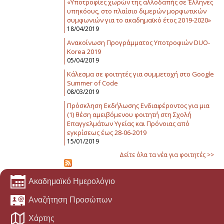
«Υποτροφίες χωρών της αλλοδαπής σε Έλληνες
υπηκόους, στο πλαίσιο διμερών μορφωτικών
συμφωνιών για το ακαδημαϊκό έτος 2019-2020»
18/04/2019
Ανακοίνωση Προγράμματος Υποτροφιών DUO-
Korea 2019
05/04/2019
Κάλεσμα σε φοιτητές για συμμετοχή στο Google
Summer of Code
08/03/2019
Πρόσκληση Εκδήλωσης Ενδιαφέροντος για μια
(1) θέση αμειβόμενου φοιτητή στη Σχολή
Επαγγελμάτων Υγείας και Πρόνοιας από
εγκρίσεως έως 28-06-2019
15/01/2019
Δείτε όλα τα νέα για φοιτητές >>
Ακαδημαϊκό Ημερολόγιο
Αναζήτηση Προσώπων
Χάρτης