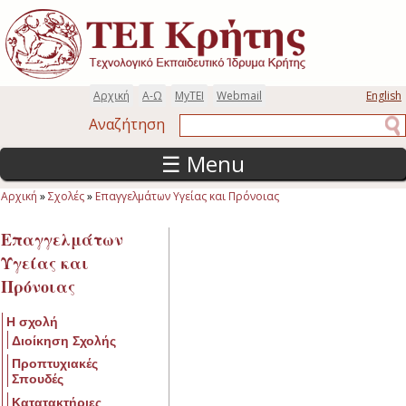
Παράκαμψη προς το κυρίως περιεχόμενο
Αρχική
Α-Ω
MyTEI
Webmail
English
Αναζήτηση
Αναζήτηση
☰ Menu
Αρχική
»
Σχολές
»
Επαγγελμάτων Υγείας και Πρόνοιας
Είστε εδώ
Επαγγελμάτων
Υγείας και
Πρόνοιας
Η σχολή
Διοίκηση Σχολής
Προπτυχιακές
Σπουδές
Κατατακτήριες