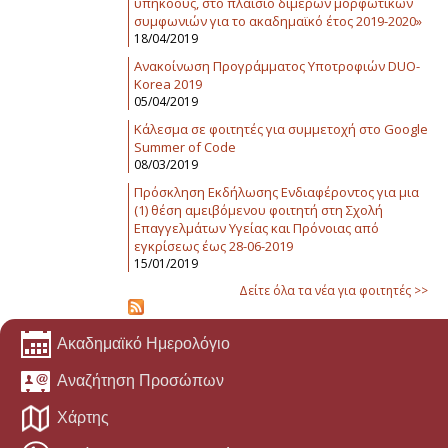
υπηκόους, στο πλαίσιο διμερών μορφωτικών
συμφωνιών για το ακαδημαϊκό έτος 2019-2020»
18/04/2019
Ανακοίνωση Προγράμματος Υποτροφιών DUO-
Korea 2019
05/04/2019
Κάλεσμα σε φοιτητές για συμμετοχή στο Google
Summer of Code
08/03/2019
Πρόσκληση Εκδήλωσης Ενδιαφέροντος για μια
(1) θέση αμειβόμενου φοιτητή στη Σχολή
Επαγγελμάτων Υγείας και Πρόνοιας από
εγκρίσεως έως 28-06-2019
15/01/2019
Δείτε όλα τα νέα για φοιτητές >>
Ακαδημαϊκό Ημερολόγιο
Αναζήτηση Προσώπων
Χάρτης