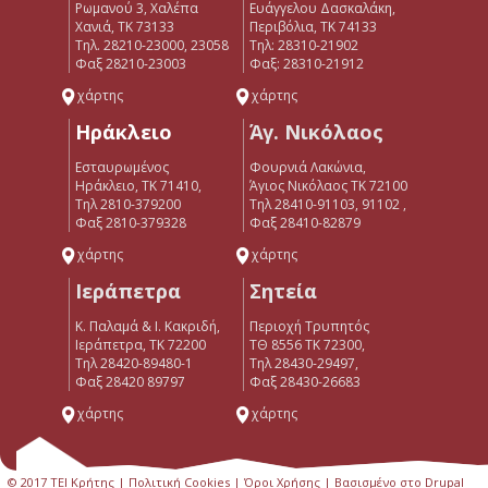
Ρωμανού 3, Χαλέπα
Ευάγγελου Δασκαλάκη,
Χανιά, ΤΚ 73133
Περιβόλια, ΤΚ 74133
Τηλ. 28210-23000, 23058
Tηλ: 28310-21902
Φαξ 28210-23003
Φαξ: 28310-21912
χάρτης
χάρτης
Ηράκλειο
Άγ. Νικόλαος
Εσταυρωμένος
Φουρνιά Λακώνια,
Ηράκλειο, ΤΚ 71410,
Άγιος Νικόλαος ΤΚ 72100
Τηλ 2810-379200
Τηλ 28410-91103, 91102 ,
Φαξ 2810-379328
Φαξ 28410-82879
χάρτης
χάρτης
Ιεράπετρα
Σητεία
Κ. Παλαμά & Ι. Κακριδή,
Περιοχή Τρυπητός
Ιεράπετρα, ΤΚ 72200
ΤΘ 8556 ΤΚ 72300,
Tηλ 28420-89480-1
Τηλ 28430-29497,
Φαξ 28420 89797
Φαξ 28430-26683
χάρτης
χάρτης
© 2017 ΤΕΙ Κρήτης |
Πολιτική Cookies
|
Όροι Χρήσης
| Βασισμένο στο Drupal