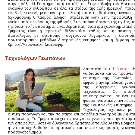
στην πράξη. Η Επιστήμη αυτή εστιάζεται: Στην κάλυψη των θρεπτι
αναγκών του ανθρώπου σε όλα τα στάδια της ζωής (βρεφική, παιδι
εφηβική, νεανική, μέση και τρίτη ηλικία) και στις ιδιαίτερες ανάγκες 
(εγκυμοσύνη, θηλασμός, άθληση, στράτευση κλπ). Στην προφύλαξη 
υγείας από τις νόσους της φθοράς. Στην αποκατάσταση της υγείας μ
της διαιτητικής υποστήριξης και θεραπείας. Ιδιαίτερα χαρακτηριστικά 
Τμήματος είναι η πρακτική διδασκαλία καθώς και η άσκηση 
Διαιτολογίας με αξιοποίηση σύγχρονου λογισμικού, η αξιοποί
πρωτοποριακών μεθόδων διατροφικής εκτίμησης και η έμφαση σ
Κρητική/Μεσογειακή Διατροφή.
Τεχνολόγων Γεωπόνων
Αποστολή του
Τμήματος
εί
να διδάσκει και να προάγει 
επιστήμη της Γεωπονίας,
έμφαση την εμπέδωση γνώσ
της σύγχρονης γεωργικ
τεχνολογίας. Οι σπουδ
επικεντρώνονται σε ένα ε
φάσμα γνωστικών αντικειμέ
της Γεωπονικής Επιστήμης 
Τεχνολογίας σχετικών με
φυτική παραγωγή και την ποιότητα και ασφάλεια των τροφίμων φυτι
προέλευσης. Το Τμήμα παρέχει τις αναγκαίες γνώσεις για την κατάρτ
των αποφοίτων, ώστε να δύνανται να δραστηριοποιηθούν επιχειρηματ
ή να απασχοληθούν σε κρατικούς και ιδιωτικούς φορείς γεωργι
προσανατολισμού.