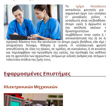
Το
τμήμα Νοσηλευτικ
εκπαιδεύει φοιτητές για
σημαντικό έργο του νοσηλευ
Ο μοναδικός ρόλος τ
νοσηλευτή είναι να βοηθήσει
άτομο υγιές ή άρρωστο κ
την εκτέλεση εκείνων 
δραστηριοτήτων π
συμβάλλουν στην υγεία ή 
αποκατάστασή της (ή σε έ
ειρηνικό θάνατο) που θα εκτελούσε το άτομο χωρίς βοήθεια, εάν είχε 
απαραίτητη δύναμη, θέληση ή γνώση. Η νοσηλευτική φροντ
απευθύνεται σε όλες τις ηλικίες, σε ομάδες, σε οικογένειες, ή σε κοινότη
και περιλαμβάνει την προώθηση της υγείας, την πρόληψη της ασθένει
και τη φροντίδα των αρρώστων, ατόμων με ειδικές ανάγκες και ατόμων 
τελευταία στάδια της ζωής τους.
Εφαρμοσμένες Επιστήμες
Ηλεκτρονικών Μηχανικών