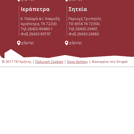
Ιεράπετρα
Σητεία
Κ. Παλαμά & Ι. Κακριδή,
Περιοχή Τρυπητός
Ιεράπετρα, ΤΚ 72200
ΤΘ 8556 ΤΚ 72300,
Tηλ 28420-89480-1
Τηλ 28430-29497,
Φαξ 28420 89797
Φαξ 28430-26683
χάρτης
χάρτης
© 2017 ΤΕΙ Κρήτης |
Πολιτική Cookies
|
Όροι Χρήσης
| Βασισμένο στο Drupal