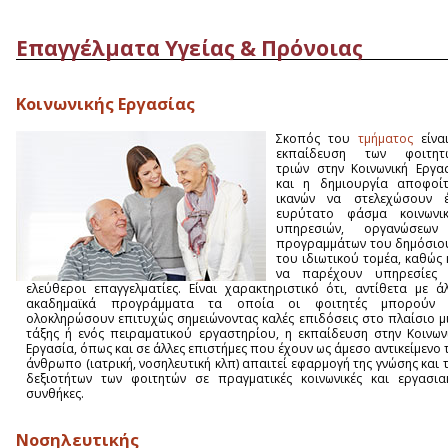
Eπαγγέλματα Υγείας & Πρόνοιας
Κοινωνικής Εργασίας
Σκοπός του
τμήματος
είνα
εκπαίδευση των φοιτητ
τριών στην Κοινωνική Εργα
και η δημιουργία αποφοί
ικανών να στελεχώσουν 
ευρύτατο φάσμα κοινωνι
υπηρεσιών, οργανώσεων
προγραμμάτων του δημόσιο
του ιδιωτικού τομέα, καθώς 
να παρέχουν υπηρεσίες
ελεύθεροι επαγγελματίες. Είναι χαρακτηριστικό ότι, αντίθετα με ά
ακαδημαϊκά προγράμματα τα οποία οι φοιτητές μπορούν 
ολοκληρώσουν επιτυχώς σημειώνοντας καλές επιδόσεις στο πλαίσιο μ
τάξης ή ενός πειραματικού εργαστηρίου, η εκπαίδευση στην Κοινων
Εργασία, όπως και σε άλλες επιστήμες που έχουν ως άμεσο αντικείμενο 
άνθρωπο (ιατρική, νοσηλευτική κλπ) απαιτεί εφαρμογή της γνώσης και 
δεξιοτήτων των φοιτητών σε πραγματικές κοινωνικές και εργασια
συνθήκες.
Νοσηλευτικής