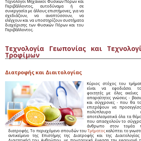
Τεχνολόγοι Μηχανικοί Φυσικών Πόρων και
Περιβάλλοντος, αυτοδύναμα ή σε
συνεργασία με άλλους επιστήμονες, για να
σχεδιάζουν, να αναπτύσσουν, να
ελέγχουν και να υποστηρίζουν συστήματα
διαχείρισης των Φυσικών Πόρων και του
Περιβάλλοντος.
Τεχνολογία Γεωπονίας και Τεχνολογ
Τροφίμων
Διατροφής και Διαιτολογίας
Κύριος στόχος του τμήμα
είναι να εφοδιάσει το
φοιτητές με όλες εκείνες 
απαραίτητες γνώσεις - βασι
και σύγχρονες - που θα τ
επιτρέψουν να προσεγγίσ
πολύπλευρα κ
αποτελεσματικά όλα τα θέμ
που απασχολούν το σύγχρ
άνθρωπο στον τομέα τ
διατροφής. Το περιεχόμενο σπουδών του
Τμήματος
καλύπτει το γνωστ
αντικείμενο της Επιστήμης της Διατροφής και της Διαιτολογίας
Διαιτητικής) του Ανθρώπου, με πρωταρχική έμφαση την εφαρμογή 