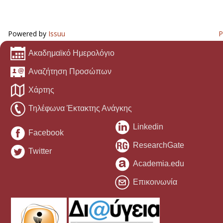
Powered by
Issuu
P
Ακαδημαϊκό Ημερολόγιο
Αναζήτηση Προσώπων
Χάρτης
Τηλέφωνα Έκτακτης Ανάγκης
Linkedin
Facebook
ResearchGate
Twitter
Academia.edu
Επικοινωνία