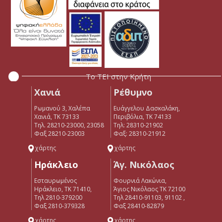
Το ΤΕΙ στην Κρήτη
Χανιά
Ρέθυμνο
Ρωμανού 3, Χαλέπα
Ευάγγελου Δασκαλάκη,
Χανιά, ΤΚ 73133
Περιβόλια, ΤΚ 74133
Τηλ. 28210-23000, 23058
Tηλ: 28310-21902
Φαξ 28210-23003
Φαξ: 28310-21912
χάρτης
χάρτης
Ηράκλειο
Άγ. Νικόλαος
Εσταυρωμένος
Φουρνιά Λακώνια,
Ηράκλειο, ΤΚ 71410,
Άγιος Νικόλαος ΤΚ 72100
Τηλ 2810-379200
Τηλ 28410-91103, 91102 ,
Φαξ 2810-379328
Φαξ 28410-82879
χάρτης
χάρτης