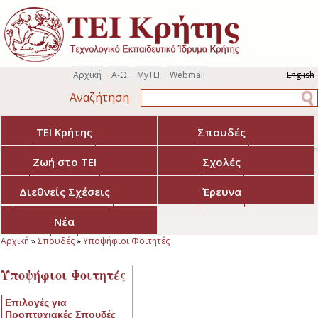
Παράκαμψη προς το κυρίως περιεχόμενο
Αρχική
Α-Ω
MyTEI
Webmail
English
Αναζήτηση
Αναζήτηση
ΤΕΙ Κρήτης
Σπουδές
Ζωή στο ΤΕΙ
Σχολές
Διεθνείς Σχέσεις
Έρευνα
Νέα
Αρχική
»
Σπουδές
»
Υποψήφιοι Φοιτητές
Είστε εδώ
Υποψήφιοι Φοιτητές
Επιλογές για
Προπτυχιακές Σπουδές