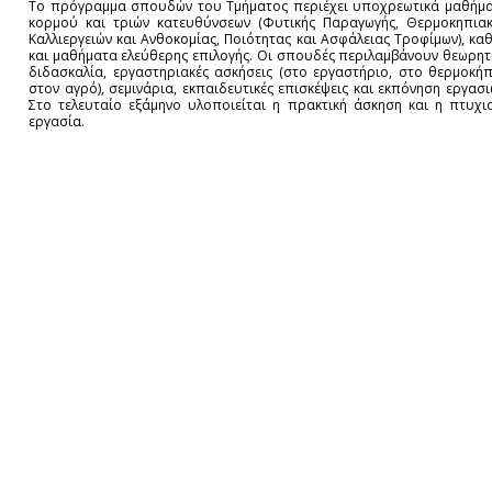
Το πρόγραμμα σπουδών του Τμήματος περιέχει υποχρεωτικά μαθήμ
κορμού και τριών κατευθύνσεων (Φυτικής Παραγωγής, Θερμοκηπια
Καλλιεργειών και Ανθοκομίας, Ποιότητας και Ασφάλειας Τροφίμων), κα
και μαθήματα ελεύθερης επιλογής. Οι σπουδές περιλαμβάνουν θεωρητ
διδασκαλία, εργαστηριακές ασκήσεις (στο εργαστήριο, στο θερμοκήπ
στον αγρό), σεμινάρια, εκπαιδευτικές επισκέψεις και εκπόνηση εργασι
Στο τελευταίο εξάμηνο υλοποιείται η πρακτική άσκηση και η πτυχι
εργασία.