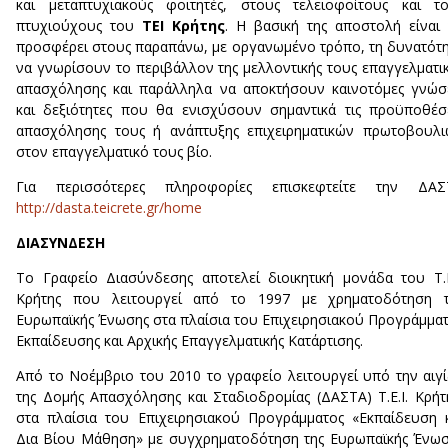
και μεταπτυχιακούς φοιτητές, στους τελειοφοίτους και τ
πτυχιούχους του
ΤΕΙ Κρήτης
. Η βασική της αποστολή είναι
προσφέρει στους παραπάνω, με οργανωμένο τρόπο, τη δυνατότ
να γνωρίσουν το περιβάλλον της μελλοντικής τους επαγγελματι
απασχόλησης και παράλληλα να αποκτήσουν καινοτόμες γνώσ
και δεξιότητες που θα ενισχύσουν σημαντικά τις προϋποθέσ
απασχόλησης τους ή ανάπτυξης επιχειρηματικών πρωτοβουλ
στον επαγγελματικό τους βίο.
Για περισσότερες πληροφορίες επισκεφτείτε την ΔΑΣ
http://dasta.teicrete.gr/home
ΔΙΑΣΥΝΔΕΣΗ
Το Γραφείο Διασύνδεσης αποτελεί διοικητική μονάδα του Τ.Ε
Κρήτης που λειτουργεί από το 1997 με χρηματοδότηση τ
Ευρωπαϊκής Ένωσης στα πλαίσια του Επιχειρησιακού Προγράμμα
Εκπαίδευσης και Αρχικής Επαγγελματικής Κατάρτισης.
Από το Νοέμβριο του 2010 το γραφείο λειτουργεί υπό την αιγ
της Δομής Απασχόλησης και Σταδιοδρομίας (ΔΑΣΤΑ) Τ.Ε.Ι. Κρήτ
στα πλαίσια του Επιχειρησιακού Προγράμματος «Εκπαίδευση 
Δια Βίου Μάθηση» με συγχρηματοδότηση της Ευρωπαϊκής Ένω