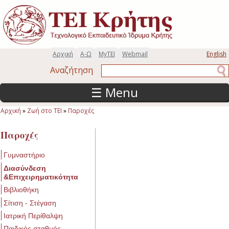
Παράκαμψη προς το κυρίως περιεχόμενο
Αρχική
Α-Ω
MyTEI
Webmail
English
Αναζήτηση
Αναζήτηση
☰ Menu
Αρχική
»
Ζωή στο ΤΕΙ
»
Παροχές
Είστε εδώ
Παροχές
Γυμναστήριο
Διασύνδεση
&Επιχειρηματικότητα
Βιβλιοθήκη
Σίτιση - Στέγαση
Ιατρική Περίθαλψη
Παιδικός σταθμός