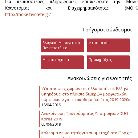
Για περισσότερες πληροφορίες επισκεφτείτε την Μονά
Καινοτομίας και Επιχειρηματικότητας (ΜΟ.Κ.Ε
http://moke.teicrete.gr/
Γρήγοροι σύνδεσμοι
Ελληνικό Μεσογειακό
e-υπηρεσίες
Πανεπιστήμιο
Μεταπτυχιακά
Προκηρύξεις
Ανακοινώσεις για Φοιτητές
«Υποτροφίες χωρών της αλλοδαπής σε Έλληνες
υπηκόους, στο πλαίσιο διμερών μορφωτικών
συμφωνιών για το ακαδημαϊκό έτος 2019-2020»
18/04/2019
Ανακοίνωση Προγράμματος Υποτροφιών DUO-
Korea 2019
05/04/2019
Κάλεσμα σε φοιτητές για συμμετοχή στο Google