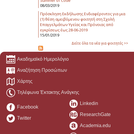
Summer of Code
08/03/2019
Πρόσκληση Εκδήλωσης Ενδιαφέροντος για μια
(1) θέση αμειβόμενου φοιτητή στη Σχολή
Επαγγελμάτων Υγείας και Πρόνοιας από
εγκρίσεως έως 28-06-2019
15/01/2019
Δείτε όλα τα νέα για φοιτητές >>
Ακαδημαϊκό Ημερολόγιο
Αναζήτηση Προσώπων
Χάρτης
Τηλέφωνα Έκτακτης Ανάγκης
Linkedin
Facebook
ResearchGate
Twitter
Academia.edu