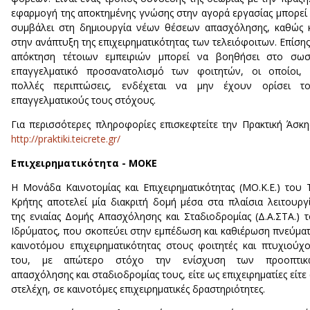
εφαρμογή της αποκτημένης γνώσης στην αγορά εργασίας μπορεί
συμβάλει στη δημιουργία νέων θέσεων απασχόλησης, καθώς 
στην ανάπτυξη της επιχειρηματικότητας των τελειόφοιτων. Επίσης
απόκτηση τέτοιων εμπειριών μπορεί να βοηθήσει στο σωσ
επαγγελματικό προσανατολισμό των φοιτητών, οι οποίοι, 
πολλές περιπτώσεις, ενδέχεται να μην έχουν ορίσει το
επαγγελματικούς τους στόχους.
Για περισσότερες πληροφορίες επισκεφτείτε την Πρακτική Άσκ
http://praktiki.teicrete.gr/
Επιχειρηματικότητα - ΜΟΚΕ
Η Μονάδα Καινοτομίας και Επιχειρηματικότητας (ΜΟ.Κ.Ε.) του 
Κρήτης αποτελεί μία διακριτή δομή μέσα στα πλαίσια λειτουργ
της ενιαίας Δομής Απασχόλησης και Σταδιοδρομίας (Δ.Α.ΣΤΑ.) 
Ιδρύματος, που σκοπεύει στην εμπέδωση και καθιέρωση πνεύμα
καινοτόμου επιχειρηματικότητας στους φοιτητές και πτυχιούχ
του, με απώτερο στόχο την ενίσχυση των προοπτικ
απασχόλησης και σταδιοδρομίας τους, είτε ως επιχειρηματίες είτε
στελέχη, σε καινοτόμες επιχειρηματικές δραστηριότητες.