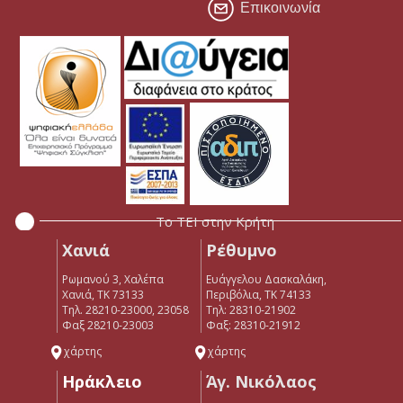
Επικοινωνία
Το ΤΕΙ στην Κρήτη
Χανιά
Ρέθυμνο
Ρωμανού 3, Χαλέπα
Ευάγγελου Δασκαλάκη,
Χανιά, ΤΚ 73133
Περιβόλια, ΤΚ 74133
Τηλ. 28210-23000, 23058
Tηλ: 28310-21902
Φαξ 28210-23003
Φαξ: 28310-21912
χάρτης
χάρτης
Ηράκλειο
Άγ. Νικόλαος