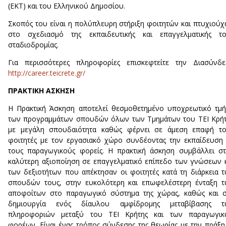
(ΕΚΤ) και του Ελληνικού Δημοσίου.
Σκοπός του είναι η πολύπλευρη στήριξη φοιτητών και πτυχιού
στο σχεδιασμό της εκπαιδευτικής και επαγγελματικής το
σταδιοδρομίας.
Για περισσότερες πληροφορίες επισκεφτείτε την Διασύνδε
http://career.teicrete.gr/
ΠΡΑΚΤΙΚΗ ΑΣΚΗΣΗ
Η Πρακτική Άσκηση αποτελεί θεσμοθετημένο υποχρεωτικό τμ
των προγραμμάτων σπουδών όλων των Τμημάτων του ΤΕΙ Κρή
με μεγάλη σπουδαιότητα καθώς φέρνει σε άμεση επαφή το
φοιτητές με τον εργασιακό χώρο συνδέοντας την εκπαίδευση
τους παραγωγικούς φορείς. Η πρακτική άσκηση συμβάλλει σ
καλύτερη αξιοποίηση σε επαγγελματικό επίπεδο των γνώσεων 
των δεξιοτήτων που απέκτησαν οι φοιτητές κατά τη διάρκεια 
σπουδών τους, στην ευκολότερη και επωφελέστερη ένταξη 
αποφοίτων στο παραγωγικό σύστημα της χώρας, καθώς και 
δημιουργία ενός δίαυλου αμφίδρομης μεταβίβασης τ
πληροφοριών μεταξύ του ΤΕΙ Κρήτης και των παραγωγικ
φορέων. Είναι ένας τρόπος σύνδεσης της θεωρίας με την πράξη