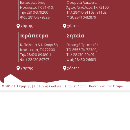
Εσταυρωμένος
Φουρνιά Λακώνια,
Ηράκλειο, ΤΚ 71410,
Άγιος Νικόλαος ΤΚ 72100
Τηλ 2810-379200
Τηλ 28410-91103, 91102 ,
Φαξ 2810-379328
Φαξ 28410-82879
χάρτης
χάρτης
Ιεράπετρα
Σητεία
Κ. Παλαμά & Ι. Κακριδή,
Περιοχή Τρυπητός
Ιεράπετρα, ΤΚ 72200
ΤΘ 8556 ΤΚ 72300,
Tηλ 28420-89480-1
Τηλ 28430-29497,
Φαξ 28420 89797
Φαξ 28430-26683
χάρτης
χάρτης
© 2017 ΤΕΙ Κρήτης |
Πολιτική Cookies
|
Όροι Χρήσης
| Βασισμένο στο Drupal