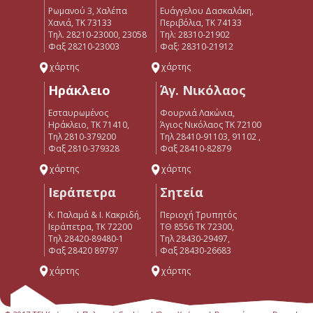
Ρωμανού 3, Χαλέπα
Ευάγγελου Δασκαλάκη,
Χανιά, ΤΚ 73133
Περιβόλια, ΤΚ 74133
Τηλ. 28210-23000, 23058
Tηλ: 28310-21902
Φαξ 28210-23003
Φαξ: 28310-21912
χάρτης
χάρτης
Ηράκλειο
Άγ. Νικόλαος
Εσταυρωμένος
Φουρνιά Λακώνια,
Ηράκλειο, ΤΚ 71410,
Άγιος Νικόλαος ΤΚ 72100
Τηλ 2810-379200
Τηλ 28410-91103, 91102 ,
Φαξ 2810-379328
Φαξ 28410-82879
χάρτης
χάρτης
Ιεράπετρα
Σητεία
Κ. Παλαμά & Ι. Κακριδή,
Περιοχή Τρυπητός
Ιεράπετρα, ΤΚ 72200
ΤΘ 8556 ΤΚ 72300,
Tηλ 28420-89480-1
Τηλ 28430-29497,
Φαξ 28420 89797
Φαξ 28430-26683
χάρτης
χάρτης