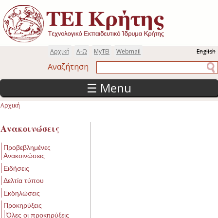
Παράκαμψη προς το κυρίως περιεχόμενο
Αρχική
Α-Ω
MyTEI
Webmail
English
Αναζήτηση
Αναζήτηση
☰ Menu
Αρχική
Είστε εδώ
Ανακοινώσεις
Προβεβλημένες
Ανακοινώσεις
Ειδήσεις
Δελτία τύπου
Εκδηλώσεις
Προκηρύξεις
Όλες οι προκηρύξεις