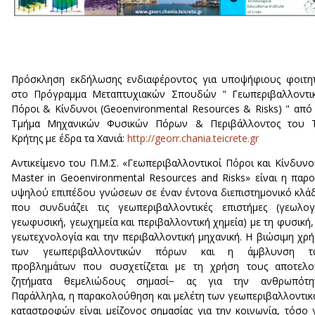
Πρόσκληση εκδήλωσης ενδιαφέροντος για υποψήφιους φοιτη
στο Πρόγραμμα Μεταπτυχιακών Σπουδών " Γεωπεριβαλλοντικ
Πόροι & Κίνδυνοι (Geoenvironmental Resources & Risks) " από
Τμήμα Μηχανικών Φυσικών Πόρων & Περιβάλλοντος του Τ
Κρήτης με έδρα τα Χανιά:
http://georr.chania.teicrete.gr
Αντικείμενο του Π.Μ.Σ. «Γεωπεριβαλλοντικοί Πόροι και Κίνδυνο
Master in Geoenvironmental Resources and Risks» είναι η παρ
υψηλού επιπέδου γνώσεων σε έναν έντονα διεπιστημονικό κλά
που συνδυάζει τις γεωπεριβαλλοντικές επιστήμες (γεωλογ
γεωφυσική, γεωχημεία και περιβαλλοντική χημεία) με τη φυσική,
γεωτεχνολογία και την περιβαλλοντική μηχανική. Η βιώσιμη χρ
των γεωπεριβαλλοντικών πόρων και η άμβλυνση τ
προβλημάτων που συσχετίζεται με τη χρήση τους αποτελο
ζητήματα θεμελιώδους σημασί− ας για την ανθρωπότητ
Παράλληλα, η παρακολούθηση και μελέτη των γεωπεριβαλλοντι
καταστροφών είναι μείζονος σημασίας για την κοινωνία, τόσο 