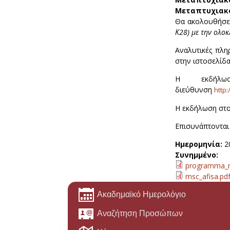
Μεταπτυχιακ
Θα ακολουθήσ
Κ28) με την ολο
Αναλυτικές πλη
στην ιστοσελίδ
Η εκδήλω
διεύθυνση
http:
Η εκδήλωση στο
Επισυνάπτονται 
Ημερομηνία:
2
Συνημμένο:
programma_m
msc_afisa.pd
Ακαδημαϊκό Ημερολόγιο
Αναζήτηση Προσώπων