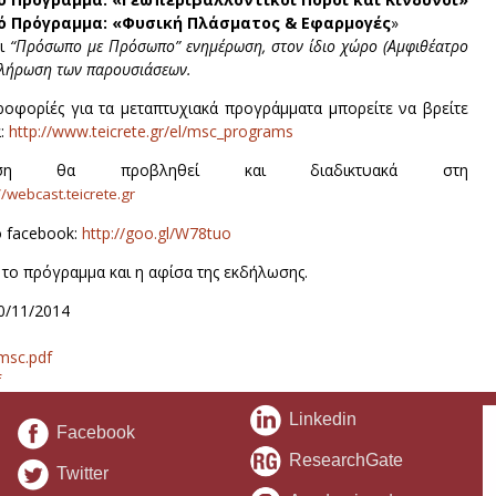
ό Πρόγραμμα:
«Φυσική Πλάσματος & Εφαρμογές
»
ει
“Πρόσωπο με Πρόσωπο” ενημέρωση, στον ίδιο χώρο (Αμφιθέατρο
κλήρωση των παρουσιάσεων.
ροφορίές για τα μεταπτυχιακά προγράμματα μπορείτε να βρείτε
α:
http://www.teicrete.gr/el/msc_programs
ση θα προβληθεί και διαδικτυακά στη
//webcast.teicrete.gr
 facebook:
http://goo.gl/W78tuo
το πρόγραμμα και η αφίσα της εκδήλωσης.
0/11/2014
sc.pdf
f
Linkedin
Facebook
ResearchGate
Twitter