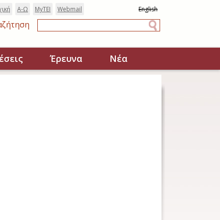
χική
Α-Ω
MyTEI
Webmail
English
αζήτηση
Αναζήτηση
έσεις
Έρευνα
Νέα