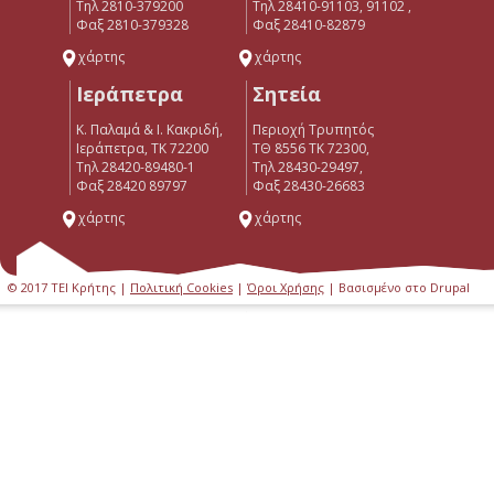
Τηλ 2810-379200
Τηλ 28410-91103, 91102 ,
Φαξ 2810-379328
Φαξ 28410-82879
χάρτης
χάρτης
Ιεράπετρα
Σητεία
Κ. Παλαμά & Ι. Κακριδή,
Περιοχή Τρυπητός
Ιεράπετρα, ΤΚ 72200
ΤΘ 8556 ΤΚ 72300,
Tηλ 28420-89480-1
Τηλ 28430-29497,
Φαξ 28420 89797
Φαξ 28430-26683
χάρτης
χάρτης
© 2017 ΤΕΙ Κρήτης |
Πολιτική Cookies
|
Όροι Χρήσης
| Βασισμένο στο Drupal