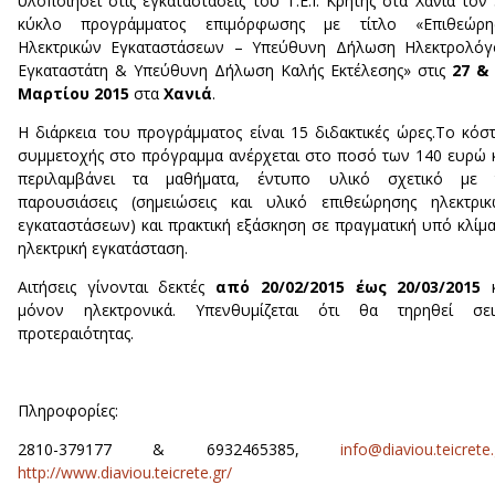
υλοποιήσει στις εγκαταστάσεις του Τ.Ε.Ι. Κρήτης στα Χανιά τον
κύκλο προγράμματος επιμόρφωσης με τίτλο «Επιθεώρη
Ηλεκτρικών Εγκαταστάσεων – Υπεύθυνη Δήλωση Ηλεκτρολόγ
Εγκαταστάτη & Υπεύθυνη Δήλωση Καλής Εκτέλεσης» στις
27 &
Μαρτίου 2015
στα
Χανιά
.
Η διάρκεια του προγράμματος είναι 15 διδακτικές ώρες.Το κόσ
συμμετοχής στο πρόγραμμα ανέρχεται στο ποσό των 140 ευρώ 
περιλαμβάνει τα μαθήματα, έντυπο υλικό σχετικό με τ
παρουσιάσεις (σημειώσεις και υλικό επιθεώρησης ηλεκτρι
εγκαταστάσεων) και πρακτική εξάσκηση σε πραγματική υπό κλίμ
ηλεκτρική εγκατάσταση.
Αιτήσεις γίνονται δεκτές
από 20/02/2015 έως 20/03/2015
κ
μόνον ηλεκτρονικά. Υπενθυμίζεται ότι θα τηρηθεί σει
προτεραιότητας.
Πληροφορίες:
2810-379177 & 6932465385,
info@diaviou.teicrete.
http://www.diaviou.teicrete.gr/