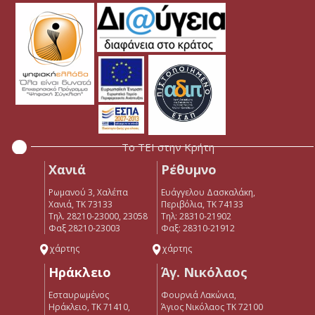
Το ΤΕΙ στην Κρήτη
Χανιά
Ρέθυμνο
Ρωμανού 3, Χαλέπα
Ευάγγελου Δασκαλάκη,
Χανιά, ΤΚ 73133
Περιβόλια, ΤΚ 74133
Τηλ. 28210-23000, 23058
Tηλ: 28310-21902
Φαξ 28210-23003
Φαξ: 28310-21912
χάρτης
χάρτης
Ηράκλειο
Άγ. Νικόλαος
Εσταυρωμένος
Φουρνιά Λακώνια,
Ηράκλειο, ΤΚ 71410,
Άγιος Νικόλαος ΤΚ 72100