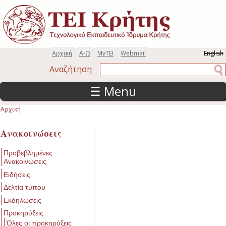
Παράκαμψη προς το κυρίως περιεχόμενο
Αρχική
Α-Ω
MyTEI
Webmail
English
Αναζήτηση
Αναζήτηση
☰ Menu
Αρχική
Είστε εδώ
Ανακοινώσεις
Προβεβλημένες
Ανακοινώσεις
Ειδήσεις
Δελτία τύπου
Εκδηλώσεις
Προκηρύξεις
Όλες οι προκηρύξεις