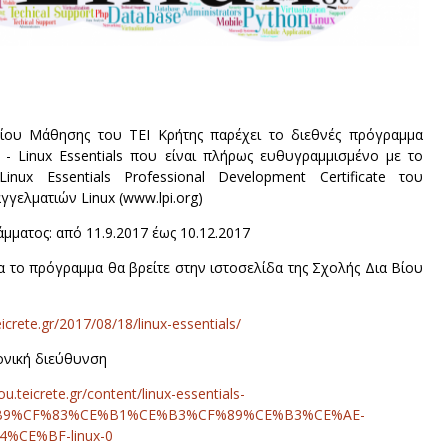
ίου Μάθησης του ΤΕΙ Κρήτης παρέχει το διεθνές πρόγραμμα
- Linux Essentials που είναι πλήρως ευθυγραμμισμένο με το
Linux Essentials Professional Development Certificate του
γγελματιών Linux (www.lpi.org)
μματος: από 11.9.2017 έως 10.12.2017
α το πρόγραμμα θα βρείτε στην ιστοσελίδα της Σχολής Δια Βίου
eicrete.gr/2017/08/18/linux-essentials/
ονική διεύθυνση
u.teicrete.gr/content/linux-essentials-
9%CF%83%CE%B1%CE%B3%CF%89%CE%B3%CE%AE-
%CE%BF-linux-0