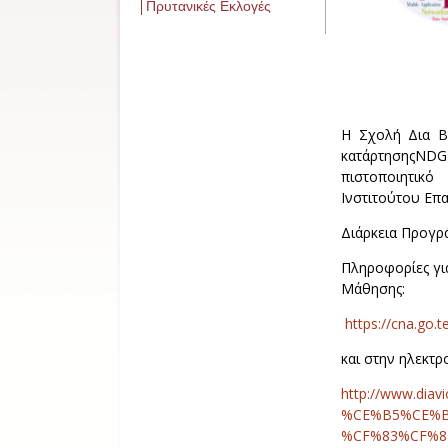
Πρυτανικές Εκλογές
Η Σχολή Δια Β
κατάρτησηςNDG 
πιστοποιητικό 
Ινστιτούτου Επα
Διάρκεια Προγρά
Πληροφορίες γι
Μάθησης:
https://cna.go.t
και στην ηλεκτρ
http://www.diavio
%CE%B5%CE%B
%CF%83%CF%84