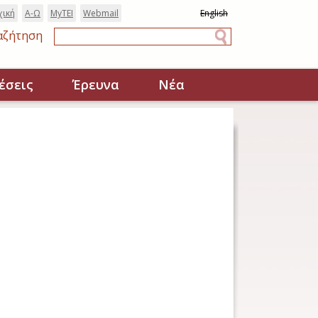
χική
Α-Ω
MyTEI
Webmail
English
αζήτηση
Αναζήτηση
έσεις
Έρευνα
Νέα