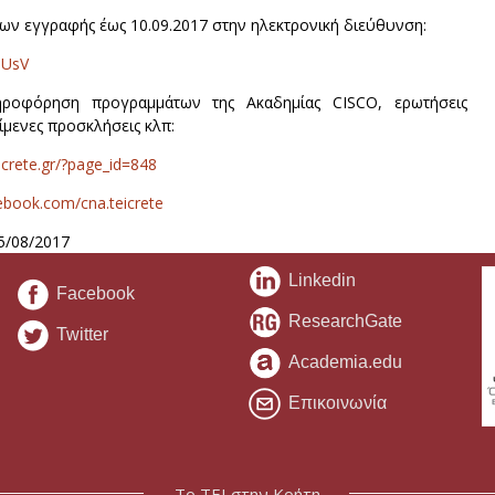
ων εγγραφής έως 10.09.2017 στην ηλεκτρονική διεύθυνση:
kmUsV
ηροφόρηση προγραμμάτων της Ακαδημίας CISCO, ερωτήσεις
είμενες προσκλήσεις κλπ:
eicrete.gr/?page_id=848
ebook.com/cna.teicrete
5/08/2017
Linkedin
Facebook
ResearchGate
Twitter
Academia.edu
Επικοινωνία
Το ΤΕΙ στην Κρήτη