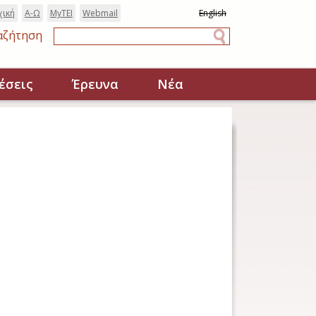
χική
Α-Ω
MyTEI
Webmail
English
αζήτηση
Αναζήτηση
έσεις
Έρευνα
Νέα