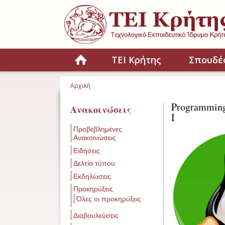
Παράκαμψη προς το κυρίως περιεχόμενο
Home
ΤΕΙ Κρήτης
Σπουδέ
Αρχική
Είστε εδώ
Programming 
Ανακοινώσεις
I
Προβεβλημένες
Ανακοινώσεις
Ειδήσεις
Δελτία τύπου
Εκδηλώσεις
Προκηρύξεις
Όλες οι προκηρύξεις
Διαβουλεύσεις