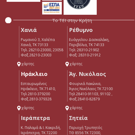
Το ΤΕΙ στην Κρήτη
Χανιά
Ρέθυμνο
Ρωμανού 3, Χαλέπα
Ευάγγελου Δασκαλάκη,
Χανιά, ΤΚ 73133
Περιβόλια, ΤΚ 74133
Τηλ. 28210-23000, 23058
Tηλ: 28310-21902
Φαξ 28210-23003
Φαξ: 28310-21912
χάρτης
χάρτης
Ηράκλειο
Άγ. Νικόλαος
Εσταυρωμένος
Φουρνιά Λακώνια,
Ηράκλειο, ΤΚ 71410,
Άγιος Νικόλαος ΤΚ 72100
Τηλ 2810-379200
Τηλ 28410-91103, 91102 ,
Φαξ 2810-379328
Φαξ 28410-82879
χάρτης
χάρτης
Ιεράπετρα
Σητεία
Κ. Παλαμά & Ι. Κακριδή,
Περιοχή Τρυπητός
Ιεράπετρα, ΤΚ 72200
ΤΘ 8556 ΤΚ 72300,