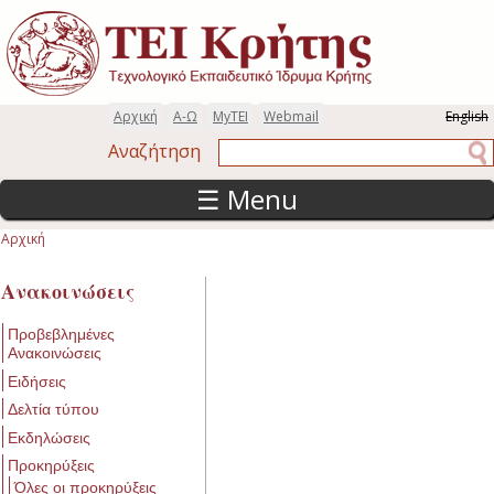
Παράκαμψη προς το κυρίως περιεχόμενο
Αρχική
Α-Ω
MyTEI
Webmail
English
Αναζήτηση
Αναζήτηση
☰ Menu
Αρχική
Είστε εδώ
Ανακοινώσεις
Προβεβλημένες
Ανακοινώσεις
Ειδήσεις
Δελτία τύπου
Εκδηλώσεις
Προκηρύξεις
Όλες οι προκηρύξεις