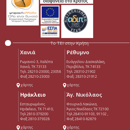
Το ΤΕΙ στην Κρήτη
Χανιά
Ρέθυμνο
Ρωμανού 3, Χαλέπα
Ευάγγελου Δασκαλάκη,
Χανιά, ΤΚ 73133
Περιβόλια, ΤΚ 74133
Τηλ. 28210-23000, 23058
Tηλ: 28310-21902
Φαξ 28210-23003
Φαξ: 28310-21912
χάρτης
χάρτης
Ηράκλειο
Άγ. Νικόλαος
Εσταυρωμένος
Φουρνιά Λακώνια,
Ηράκλειο, ΤΚ 71410,
Άγιος Νικόλαος ΤΚ 72100
Τηλ 2810-379200
Τηλ 28410-91103, 91102 ,
Φαξ 2810-379328
Φαξ 28410-82879
χάρτης
χάρτης