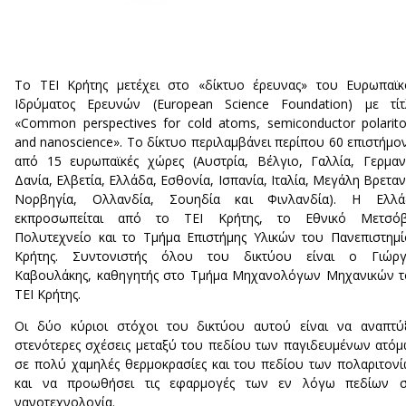
Το ΤΕΙ Κρήτης μετέχει στο «δίκτυο έρευνας» του Ευρωπαϊ
Ιδρύματος Ερευνών (European Science Foundation) με τίτ
«Common perspectives for cold atoms, semiconductor polarit
and nanoscience». Το δίκτυο περιλαμβάνει περίπου 60 επιστήμο
από 15 ευρωπαϊκές χώρες (Αυστρία, Βέλγιο, Γαλλία, Γερμαν
Δανία, Ελβετία, Ελλάδα, Εσθονία, Ισπανία, Ιταλία, Μεγάλη Βρεταν
Νορβηγία, Ολλανδία, Σουηδία και Φινλανδία). Η Ελλά
εκπροσωπείται από το ΤΕΙ Κρήτης, το Εθνικό Μετσόβ
Πολυτεχνείο και το Τμήμα Επιστήμης Υλικών του Πανεπιστημ
Κρήτης. Συντονιστής όλου του δικτύου είναι ο Γιώργ
Καβουλάκης, καθηγητής στο Τμήμα Μηχανολόγων Μηχανικών 
ΤΕΙ Κρήτης.
Οι δύο κύριοι στόχοι του δικτύου αυτού είναι να αναπτύ
στενότερες σχέσεις μεταξύ του πεδίου των παγιδευμένων ατό
σε πολύ χαμηλές θερμοκρασίες και του πεδίου των πολαριτον
και να προωθήσει τις εφαρμογές των εν λόγω πεδίων σ
νανοτεχνολογία.