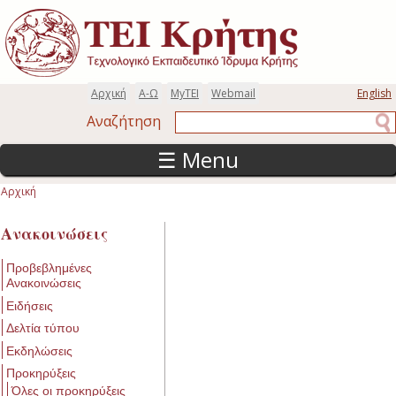
Παράκαμψη προς το κυρίως περιεχόμενο
Αρχική
Α-Ω
MyTEI
Webmail
English
Αναζήτηση
Αναζήτηση
☰ Menu
Αρχική
Είστε εδώ
Ανακοινώσεις
Προβεβλημένες
Ανακοινώσεις
Ειδήσεις
Δελτία τύπου
Εκδηλώσεις
Προκηρύξεις
Όλες οι προκηρύξεις