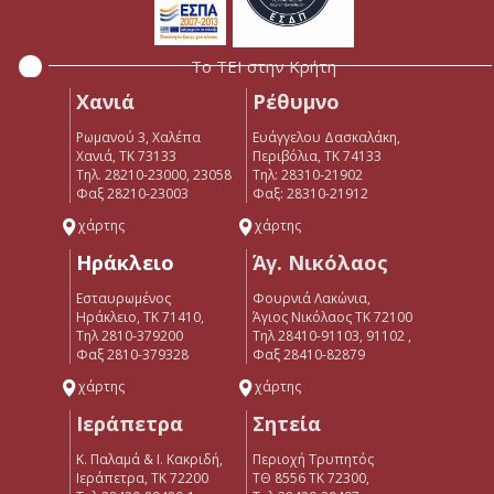
Το ΤΕΙ στην Κρήτη
Χανιά
Ρέθυμνο
Ρωμανού 3, Χαλέπα
Ευάγγελου Δασκαλάκη,
Χανιά, ΤΚ 73133
Περιβόλια, ΤΚ 74133
Τηλ. 28210-23000, 23058
Tηλ: 28310-21902
Φαξ 28210-23003
Φαξ: 28310-21912
χάρτης
χάρτης
Ηράκλειο
Άγ. Νικόλαος
Εσταυρωμένος
Φουρνιά Λακώνια,
Ηράκλειο, ΤΚ 71410,
Άγιος Νικόλαος ΤΚ 72100
Τηλ 2810-379200
Τηλ 28410-91103, 91102 ,
Φαξ 2810-379328
Φαξ 28410-82879
χάρτης
χάρτης
Ιεράπετρα
Σητεία
Κ. Παλαμά & Ι. Κακριδή,
Περιοχή Τρυπητός
Ιεράπετρα, ΤΚ 72200
ΤΘ 8556 ΤΚ 72300,