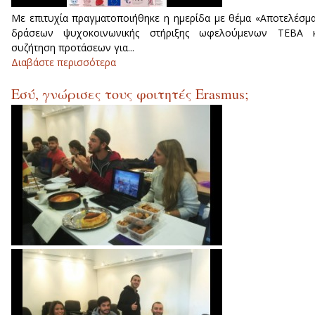
Με επιτυχία πραγματοποιήθηκε η ημερίδα με θέμα «Αποτελέσμ
δράσεων ψυχοκοινωνικής στήριξης ωφελούμενων ΤΕΒΑ κ
συζήτηση προτάσεων για...
Διαβάστε περισσότερα
για Ημερίδα «Αποτελέσματα δράσεω
ψυχοκοινωνικής στήριξης ωφελουμένω
Εσύ, γνώρισες τους φοιτητές Erasmus;
ΤΕΒΑ και συζήτηση ...»