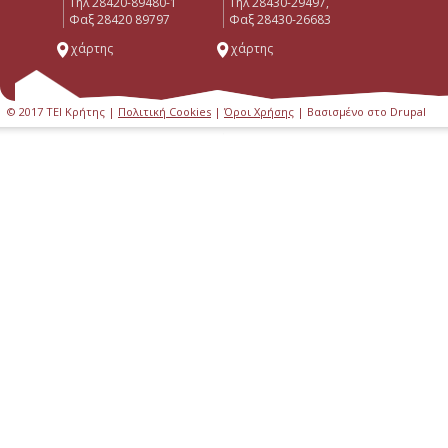
Tηλ 28420-89480-1
Τηλ 28430-29497,
Φαξ 28420 89797
Φαξ 28430-26683
χάρτης
χάρτης
© 2017 ΤΕΙ Κρήτης |
Πολιτική Cookies
|
Όροι Χρήσης
| Βασισμένο στο Drupal