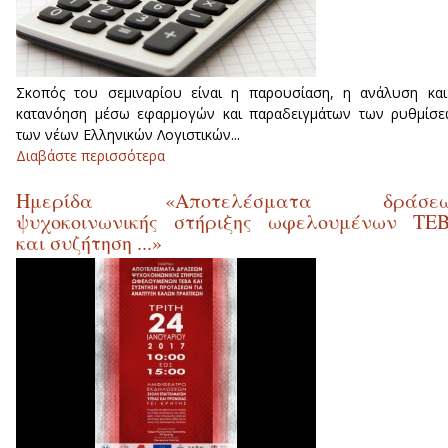
Σκοπός του σεμιναρίου είναι η παρουσίαση, η ανάλυση κα
κατανόηση μέσω εφαρμογών και παραδειγμάτων των ρυθμίσε
των νέων Ελληνικών Λογιστικών...
Διαβάστε περισσότερα
για Τα Νέα "Ελληνικά Λογιστικά Πρότυπα
- Ανάλυση & Εφαρμογές
Ημερίδα «Αποτελέσματα δράσε
ψυχοκοινωνικής στήριξης ωφελουμένων ΤΕ
και συζήτηση ...»