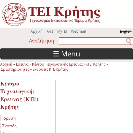
Παράκαμψη προς το κυρίως περιεχόμενο
Αρχική
Α-Ω
MyTEI
Webmail
English
Αναζήτηση
Αναζήτηση
☰ Menu
Αρχική
»
Έρευνα
»
Κέντρο Τεχνολογικής Έρευνας (ΚΤΕ) Κρήτης
»
Είστε εδώ
Δραστηριότητες
»
Εκδόσεις ΚΤΕ Κρήτης
Κέντρο
Τεχνολογικής
Έρευνας (ΚΤΕ)
Κρήτης
Ίδρυση
Σκοπός