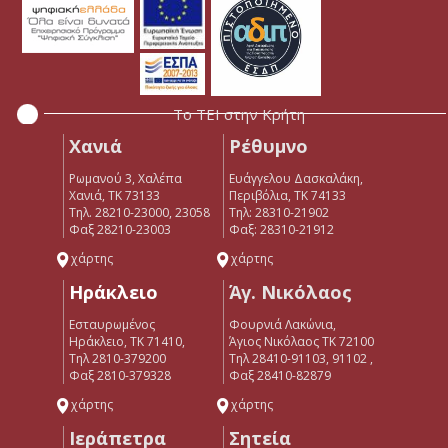
Το ΤΕΙ στην Κρήτη
Χανιά
Ρέθυμνο
Ρωμανού 3, Χαλέπα
Ευάγγελου Δασκαλάκη,
Χανιά, ΤΚ 73133
Περιβόλια, ΤΚ 74133
Τηλ. 28210-23000, 23058
Tηλ: 28310-21902
Φαξ 28210-23003
Φαξ: 28310-21912
χάρτης
χάρτης
Ηράκλειο
Άγ. Νικόλαος
Εσταυρωμένος
Φουρνιά Λακώνια,
Ηράκλειο, ΤΚ 71410,
Άγιος Νικόλαος ΤΚ 72100
Τηλ 2810-379200
Τηλ 28410-91103, 91102 ,
Φαξ 2810-379328
Φαξ 28410-82879
χάρτης
χάρτης
Ιεράπετρα
Σητεία