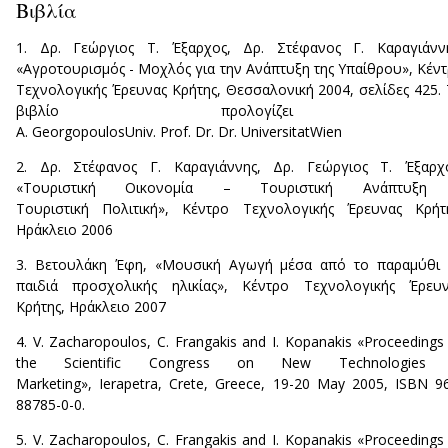
Βιβλία
1. Δρ. Γεώργιος Τ. Έξαρχος, Δρ. Στέφανος Γ. Καραγιάννη
«Αγροτουρισμός - Μοχλός για την Ανάπτυξη της Υπαίθρου», Κέν
Τεχνολογικής Έρευνας Κρήτης, Θεσσαλονική 2004, σελίδες 425.
βιβλίο προλογίζει 
Α. GeorgopoulosUniv. Prof. Dr. Dr. UniversitatWien
2. Δρ. Στέφανος Γ. Καραγιάννης, Δρ. Γεώργιος Τ. Έξαρχο
«Τουριστική Οικονομία – Τουριστική Ανάπτυξη
Τουριστική Πολιτική», Κέντρο Τεχνολογικής Έρευνας Κρήτ
Ηράκλειο 2006
3. Βετουλάκη Έφη, «Μουσική Αγωγή μέσα από το παραμύθι 
παιδιά προσχολικής ηλικίας», Κέντρο Τεχνολογικής Έρευν
Κρήτης, Ηράκλειο 2007
4. V. Zacharopoulos, C. Frangakis and I. Kopanakis «Proceedings
the Scientific Congress on New Technologies
Marketing», Ierapetra, Crete, Greece, 19-20 May 2005, ISBN 9
88785-0-0.
5. V. Zacharopoulos, C. Frangakis and I. Kopanakis «Proceedings