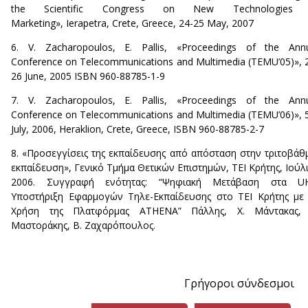
the Scientific Congress on New Technologies
Marketing», Ierapetra, Crete, Greece, 24-25 May, 2007
6. V. Ζacharopoulos, E. Pallis, «Proceedings of the Ann
Conference on Telecommunications and Multimedia (TEMU’05)», 
26 June, 2005 ISBN 960-88785-1-9
7. V. Ζacharopoulos, E. Pallis, «Proceedings of the Ann
Conference on Telecommunications and Multimedia (TEMU’06)», 
July, 2006, Heraklion, Crete, Greece, ISBN 960-88785-2-7
8. «Προσεγγίσεις της εκπαίδευσης από απόσταση στην τριτοβάθ
εκπαίδευση», Γενικό Τμήμα Θετικών Επιστημών, ΤΕΙ Κρήτης, Ιούλ
2006. Συγγραφή ενότητας: “Ψηφιακή Μετάβαση στα UH
Υποστήριξη Εφαρμογών Τηλε-Εκπαίδευσης στο ΤΕΙ Κρήτης με
Χρήση της Πλατφόρμας ATHENA” Πάλλης, Χ. Μάντακας, 
Μαστοράκης, Β. Ζαχαρόπουλος.
Γρήγοροι σύνδεσμοι