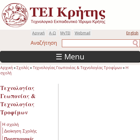
Παράκαμψη προς το κυρίως περιεχόμενο
Αρχική
Α-Ω
MyTEI
Webmail
English
Αναζήτηση
Αναζήτηση
☰ Menu
Αρχική
»
Σχολές
»
Τεχνολογίας Γεωπονίας & Τεχνολογίας Τροφίμων
»
Η
Είστε εδώ
σχολή
Τεχνολογίας
Γεωπονίας &
Τεχνολογίας
Τροφίμων
Η σχολή
Διοίκηση Σχολής
Προπτυχιακές