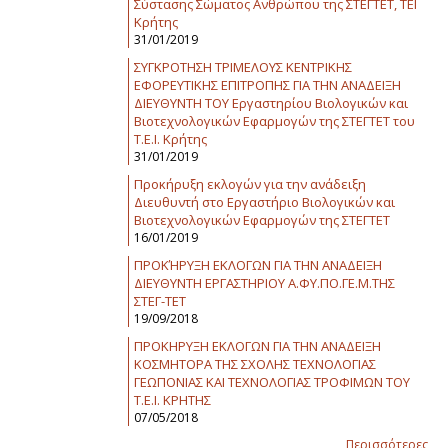
Σύστασης Σώματος Ανθρώπου της ΣΤΕΓΤΕΤ, ΤΕΙ
Κρήτης
31/01/2019
ΣΥΓΚΡΟΤΗΣΗ ΤΡΙΜΕΛΟΥΣ ΚΕΝΤΡΙΚΗΣ
ΕΦΟΡΕΥΤΙΚΗΣ ΕΠΙΤΡΟΠΗΣ ΓΙΑ ΤΗΝ ΑΝΑΔΕΙΞΗ
ΔΙΕΥΘΥΝΤΗ ΤΟΥ Εργαστηρίου Βιολογικών και
Βιοτεχνολογικών Εφαρμογών της ΣΤΕΓΤΕΤ του
Τ.Ε.Ι. Κρήτης
31/01/2019
Προκήρυξη εκλογών για την ανάδειξη
Διευθυντή στο Εργαστήριο Βιολογικών και
Βιοτεχνολογικών Εφαρμογών της ΣΤΕΓΤΕΤ
16/01/2019
ΠΡΟΚΉΡΥΞΗ ΕΚΛΟΓΩΝ ΓΙΑ ΤΗΝ ΑΝΑΔΕΙΞΗ
ΔΙΕΥΘΥΝΤΗ ΕΡΓΑΣΤΗΡΙΟΥ Α.ΦΥ.ΠΟ.ΓΕ.Μ.ΤΗΣ
ΣΤΕΓ-ΤΕΤ
19/09/2018
ΠΡΟΚΗΡΥΞΗ ΕΚΛΟΓΩΝ ΓΙΑ ΤΗΝ ΑΝΑΔΕΙΞΗ
ΚΟΣΜΗΤΟΡΑ ΤΗΣ ΣΧΟΛΗΣ ΤΕΧΝΟΛΟΓΙΑΣ
ΓΕΩΠΟΝΙΑΣ ΚΑΙ ΤΕΧΝΟΛΟΓΙΑΣ ΤΡΟΦΙΜΩΝ ΤΟΥ
Τ.Ε.Ι. ΚΡΗΤΗΣ
07/05/2018
Περισσότερες