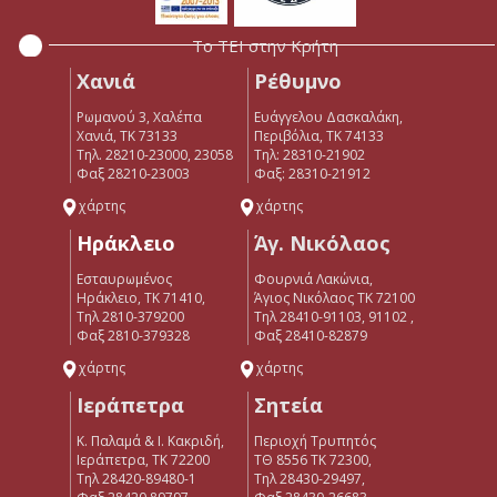
Το ΤΕΙ στην Κρήτη
Χανιά
Ρέθυμνο
Ρωμανού 3, Χαλέπα
Ευάγγελου Δασκαλάκη,
Χανιά, ΤΚ 73133
Περιβόλια, ΤΚ 74133
Τηλ. 28210-23000, 23058
Tηλ: 28310-21902
Φαξ 28210-23003
Φαξ: 28310-21912
χάρτης
χάρτης
Ηράκλειο
Άγ. Νικόλαος
Εσταυρωμένος
Φουρνιά Λακώνια,
Ηράκλειο, ΤΚ 71410,
Άγιος Νικόλαος ΤΚ 72100
Τηλ 2810-379200
Τηλ 28410-91103, 91102 ,
Φαξ 2810-379328
Φαξ 28410-82879
χάρτης
χάρτης
Ιεράπετρα
Σητεία
Κ. Παλαμά & Ι. Κακριδή,
Περιοχή Τρυπητός
Ιεράπετρα, ΤΚ 72200
ΤΘ 8556 ΤΚ 72300,
Tηλ 28420-89480-1
Τηλ 28430-29497,