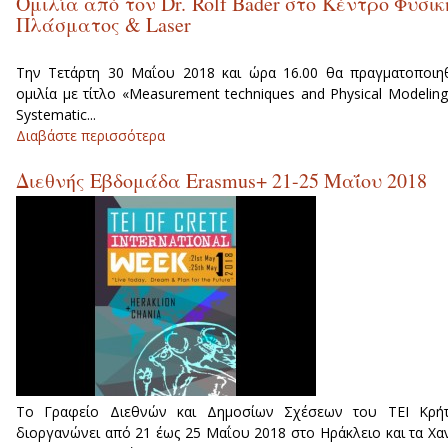
Ομιλία από τον Dr. Rolf Bader στο Κέντρο Φυσικ
Πλάσματος & Laser
Την Τετάρτη 30 Μαΐου 2018 και ώρα 16.00 θα πραγματοποιη
ομιλία με τίτλο «Measurement techniques and Physical Modeling
Systematic...
Διαβάστε περισσότερα
για Ομιλία από τον Dr. Rolf Bader στ
Κέντρο Φυσικής Πλάσματος & Laser
Διεθνής Εβδομάδα Erasmus+ 21-25 Μαΐου 2018
Το Γραφείο Διεθνών και Δημοσίων Σχέσεων του ΤΕΙ Κρήτ
διοργανώνει από 21 έως 25 Μαΐου 2018 στο Ηράκλειο και τα Χα