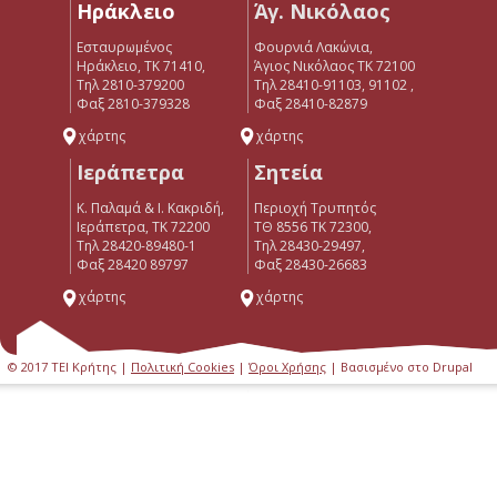
Ηράκλειο
Άγ. Νικόλαος
Εσταυρωμένος
Φουρνιά Λακώνια,
Ηράκλειο, ΤΚ 71410,
Άγιος Νικόλαος ΤΚ 72100
Τηλ 2810-379200
Τηλ 28410-91103, 91102 ,
Φαξ 2810-379328
Φαξ 28410-82879
χάρτης
χάρτης
Ιεράπετρα
Σητεία
Κ. Παλαμά & Ι. Κακριδή,
Περιοχή Τρυπητός
Ιεράπετρα, ΤΚ 72200
ΤΘ 8556 ΤΚ 72300,
Tηλ 28420-89480-1
Τηλ 28430-29497,
Φαξ 28420 89797
Φαξ 28430-26683
χάρτης
χάρτης
© 2017 ΤΕΙ Κρήτης |
Πολιτική Cookies
|
Όροι Χρήσης
| Βασισμένο στο Drupal