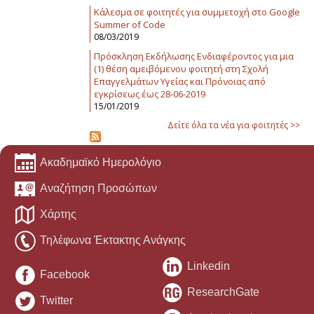
Κάλεσμα σε φοιτητές για συμμετοχή στο Google
Summer of Code
08/03/2019
Πρόσκληση Εκδήλωσης Ενδιαφέροντος για μια
(1) θέση αμειβόμενου φοιτητή στη Σχολή
Επαγγελμάτων Υγείας και Πρόνοιας από
εγκρίσεως έως 28-06-2019
15/01/2019
Δείτε όλα τα νέα για φοιτητές >>
Ακαδημαϊκό Ημερολόγιο
Αναζήτηση Προσώπων
Χάρτης
Τηλέφωνα Έκτακτης Ανάγκης
Linkedin
Facebook
ResearchGate
Twitter