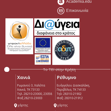
Academia.edu
Επικοινωνία
Το ΤΕΙ στην Κρήτη
Χανιά
Ρέθυμνο
Ρωμανού 3, Χαλέπα
Ευάγγελου Δασκαλάκη,
Χανιά, ΤΚ 73133
Περιβόλια, ΤΚ 74133
Τηλ. 28210-23000, 23058
Tηλ: 28310-21902
Φαξ 28210-23003
Φαξ: 28310-21912
χάρτης
χάρτης