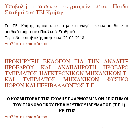
Solar Skills in continuous Vocationa
Υποβολή αιτήσεων εγγραφών στον Παιδι
Education and Training
Σταθμό του ΤΕΙ Κρήτης
Το ΤΕΙ Κρήτης προκηρύττει την εισαγωγή νέων παιδιών σ
παιδικό τμήμα του Παιδικού Σταθμού.
Περίοδος υποβολής αιτήσεων: 29-05-2018...
Διαβάστε περισσότερα
για Υποβολή αιτήσεων εγγραφών στο
Παιδικό Σταθμό του ΤΕΙ Κρήτης
ΠΡΟΚΗΡΥΞΗ ΕΚΛΟΓΩΝ ΓΙΑ ΤΗΝ ΑΝΑΔΕΙ
ΠΡΟΕΔΡΟΥ ΚΑΙ ΑΝΑΠΛΗΡΩΤΗ ΠΡΟΕΔΡ
ΤΜΗΜΑΤΟΣ ΗΛΕΚΤΡΟΝΙΚΩΝ ΜΗΧΑΝΙΚΩΝ Τ.
ΚΑΙ ΤΜΗΜΑΤΟΣ ΜΗΧΑΝΙΚΩΝ ΦΥΣΙΚ
ΠΟΡΩΝ ΚΑΙ ΠΕΡΙΒΑΛΛΟΝΤΟΣ Τ.Ε
Ο ΚΟΣΜΗΤΟΡΑΣ ΤΗΣ ΣΧΟΛΗΣ ΕΦΑΡΜΟΣΜΕΝΩΝ ΕΠΙΣΤΗΜΩ
ΤΟΥ ΤΕΧΝΟΛΟΓΙΚΟΥ ΕΚΠΑΙΔΕΥΤΙΚΟΥ ΙΔΡΥΜΑΤΟΣ (Τ.Ε.Ι.)
ΚΡΗΤΗΣ
...
Διαβάστε περισσότερα
για ΠΡΟΚΗΡΥΞΗ ΕΚΛΟΓΩΝ ΓΙΑ ΤΗ
ΑΝΑΔΕΙΞΗ ΠΡΟΕΔΡΟΥ ΚΑΙ ΑΝΑΠΛΗΡΩΤ