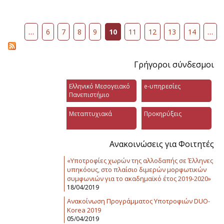
Σελίδες
…
6
7
8
9
10
11
12
13
14
…
Γρήγοροι σύνδεσμοι
Ελληνικό Μεσογειακό
e-υπηρεσίες
Πανεπιστήμιο
Μεταπτυχιακά
Προκηρύξεις
Ανακοινώσεις για Φοιτητές
«Υποτροφίες χωρών της αλλοδαπής σε Έλληνες
υπηκόους, στο πλαίσιο διμερών μορφωτικών
συμφωνιών για το ακαδημαϊκό έτος 2019-2020»
18/04/2019
Ανακοίνωση Προγράμματος Υποτροφιών DUO-
Korea 2019
05/04/2019