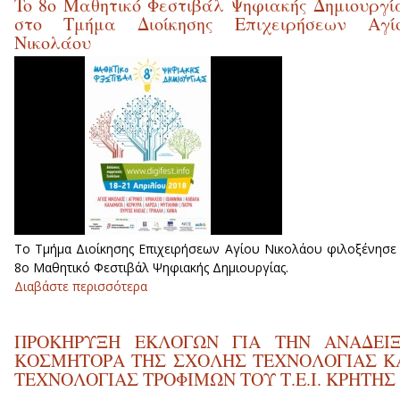
To 8ο Μαθητικό Φεστιβάλ Ψηφιακής Δημιουργί
ΠΡΟΕΔΡΟΥ ΤΜΗΜΑΤΟΣ ΗΛΕΚΤΡΟΝΙΚΩ
στο Τμήμα Διοίκησης Επιχειρήσεων Αγί
ΜΗΧΑΝΙΚΩΝ Τ.Ε. ΚΑΙ ΤΜΗΜΑΤΟ
Νικολάου
ΜΗΧΑΝΙΚΩΝ ΦΥΣΙΚΩΝ ΠΟΡΩΝ ΚΑ
ΠΕΡΙΒΑΛΛΟΝΤΟΣ Τ.Ε
Το Τμήμα Διοίκησης Επιχειρήσεων Αγίου Νικολάου φιλοξένησε
8ο Μαθητικό Φεστιβάλ Ψηφιακής Δημιουργίας.
Διαβάστε περισσότερα
για To 8ο Μαθητικό Φεστιβάλ Ψηφιακή
Δημιουργίας στο Τμήμα Διοίκηση
Επιχειρήσεων Αγίου Νικολάου
ΠΡΟΚΗΡΥΞΗ ΕΚΛΟΓΩΝ ΓΙΑ ΤΗΝ ΑΝΑΔΕΙ
ΚΟΣΜΗΤΟΡΑ ΤΗΣ ΣΧΟΛΗΣ ΤΕΧΝΟΛΟΓΙΑΣ Κ
ΤΕΧΝΟΛΟΓΙΑΣ ΤΡΟΦΙΜΩΝ ΤΟΥ Τ.Ε.Ι. ΚΡΗΤΗΣ