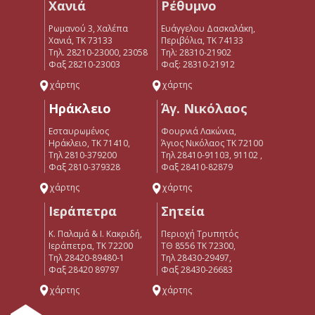
Χανιά
Ρέθυμνο
Ρωμανού 3, Χαλέπα
Ευάγγελου Δασκαλάκη,
Χανιά, ΤΚ 73133
Περιβόλια, ΤΚ 74133
Τηλ. 28210-23000, 23058
Tηλ: 28310-21902
Φαξ 28210-23003
Φαξ: 28310-21912
χάρτης
χάρτης
Ηράκλειο
Άγ. Νικόλαος
Εσταυρωμένος
Φουρνιά Λακώνια,
Ηράκλειο, ΤΚ 71410,
Άγιος Νικόλαος ΤΚ 72100
Τηλ 2810-379200
Τηλ 28410-91103, 91102 ,
Φαξ 2810-379328
Φαξ 28410-82879
χάρτης
χάρτης
Ιεράπετρα
Σητεία
Κ. Παλαμά & Ι. Κακριδή,
Περιοχή Τρυπητός
Ιεράπετρα, ΤΚ 72200
ΤΘ 8556 ΤΚ 72300,
Tηλ 28420-89480-1
Τηλ 28430-29497,
Φαξ 28420 89797
Φαξ 28430-26683
χάρτης
χάρτης