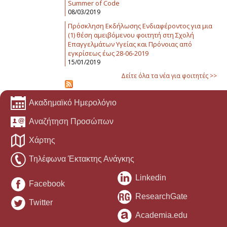
Summer of Code
08/03/2019
Πρόσκληση Εκδήλωσης Ενδιαφέροντος για μια
(1) θέση αμειβόμενου φοιτητή στη Σχολή
Επαγγελμάτων Υγείας και Πρόνοιας από
εγκρίσεως έως 28-06-2019
15/01/2019
Δείτε όλα τα νέα για φοιτητές >>
Ακαδημαϊκό Ημερολόγιο
Αναζήτηση Προσώπων
Χάρτης
Τηλέφωνα Έκτακτης Ανάγκης
Linkedin
Facebook
ResearchGate
Twitter
Academia.edu