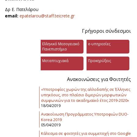
Δρ Ε. Πατελάρου
email:
epatelarou@staff.teicrete.gr
Γρήγοροι σύνδεσμοι
Ελληνικό Μεσογειακό
e-υπηρεσίες
Πανεπιστήμιο
Μεταπτυχιακά
Προκηρύξεις
Ανακοινώσεις για Φοιτητές
«Υποτροφίες χωρών της αλλοδαπής σε Έλληνες
υπηκόους, στο πλαίσιο διμερών μορφωτικών
συμφωνιών για το ακαδημαϊκό έτος 2019-2020»
18/04/2019
Ανακοίνωση Προγράμματος Υποτροφιών DUO-
Korea 2019
05/04/2019
Κάλεσμα σε φοιτητές για συμμετοχή στο Google