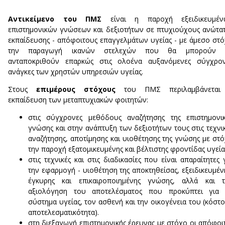
Αντικείμενο του ΠΜΣ
είναι η παροχή εξειδικευμέν
επιστημονικών γνώσεων και δεξιοτήτων σε πτυχιούχους ανώτα
εκπαίδευσης - απόφοιτους επαγγελμάτων υγείας - με άμεσο στ
την παραγωγή ικανών στελεχών που θα μπορούν 
ανταποκριθούν επαρκώς στις ολοένα αυξανόμενες σύγχρον
ανάγκες των χρηστών υπηρεσιών υγείας.
Στους
επιμέρους στόχους
του ΠΜΣ περιλαμβάνεται
εκπαίδευση των μεταπτυχιακών φοιτητών:
στις σύγχρονες μεθόδους αναζήτησης της επιστημονι
γνώσης και στην ανάπτυξη των δεξιοτήτων τους στις τεχνι
αναζήτησης, αποτίμησης και υιοθέτησης της γνώσης με στ
την παροχή εξατομικευμένης και βέλτιστης φροντίδας υγεία
στις τεχνικές και στις διαδικασίες που είναι απαραίτητες 
την εφαρμογή - υιοθέτηση της αποκτηθείσας, εξειδικευμέν
έγκυρης και επικαιροποιημένης γνώσης, αλλά και τ
αξιολόγηση του αποτελέσματος που προκύπτει για 
σύστημα υγείας, τον ασθενή και την οικογένεια του (κόστο
αποτελεσματικότητα).
στη διεξαγωγή επιστημονικής έρευνας με στόχο οι απόφοι