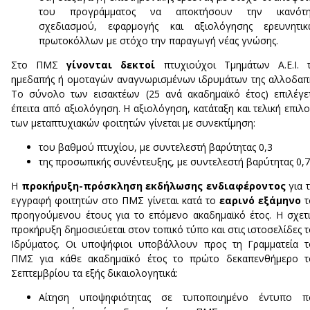
του προγράμματος να αποκτήσουν την ικανότη
σχεδιασμού, εφαρμογής και αξιολόγησης ερευνητικ
πρωτοκόλλων με στόχο την παραγωγή νέας γνώσης.
Στo ΠΜΣ
γίνονται δεκτοί
πτυχιούχοι Τμημάτων Α.Ε.Ι. 
ημεδαπής ή ομοταγών αναγνωρισμένων ιδρυμάτων της αλλοδαπ
Το σύνολο των εισακτέων (25 ανά ακαδημαϊκό έτος) επιλέγε
έπειτα από αξιολόγηση. Η αξιολόγηση, κατάταξη και τελική επιλ
των μεταπτυχιακών φοιτητών γίνεται με συνεκτίμηση:
του βαθμού πτυχίου, με συντελεστή βαρύτητας 0,3
της προσωπικής συνέντευξης, με συντελεστή βαρύτητας 0,7
H
προκήρυξη-πρόσκληση εκδήλωσης ενδιαφέροντος
για 
εγγραφή φοιτητών στο ΠΜΣ γίνεται κατά το
εαρινό εξάμηνο
τ
προηγούμενου έτους για το επόμενο ακαδημαϊκό έτος. H σχετ
προκήρυξη δημοσιεύεται στον τοπικό τύπο και στις ιστοσελίδες 
Ιδρύματος. Οι υποψήφιοι υποβάλλουν προς τη Γραμματεία 
ΠΜΣ για κάθε ακαδημαϊκό έτος το πρώτο δεκαπενθήμερο τ
Σεπτεμβρίου τα εξής δικαιολογητικά:
Αίτηση υποψηφιότητας σε τυποποιημένο έντυπο π