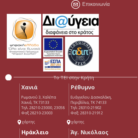
Επικοινωνία
Το ΤΕΙ στην Κρήτη
Χανιά
Ρέθυμνο
Ρωμανού 3, Χαλέπα
Ευάγγελου Δασκαλάκη,
Χανιά, ΤΚ 73133
Περιβόλια, ΤΚ 74133
Τηλ. 28210-23000, 23058
Tηλ: 28310-21902
Φαξ 28210-23003
Φαξ: 28310-21912
χάρτης
χάρτης
Ηράκλειο
Άγ. Νικόλαος