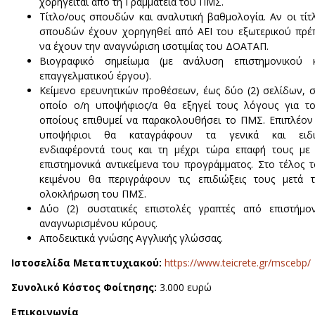
χορηγείται από τη Γραμματεία του ΠΜΣ.
Τίτλο/ους σπουδών και αναλυτική βαθμολογία. Αν οι τίτ
σπουδών έχουν χορηγηθεί από ΑΕΙ του εξωτερικού πρέ
να έχουν την αναγνώριση ισοτιμίας του ΔΟΑΤΑΠ.
Βιογραφικό σημείωμα (με ανάλυση επιστημονικού κ
επαγγελματικού έργου).
Κείμενο ερευνητικών προθέσεων, έως δύο (2) σελίδων, 
οποίο ο/η υποψήφιος/α θα εξηγεί τους λόγους για τ
οποίους επιθυμεί να παρακολουθήσει το ΠΜΣ. Επιπλέον
υποψήφιοι θα καταγράφουν τα γενικά και ειδι
ενδιαφέροντά τους και τη μέχρι τώρα επαφή τους με
επιστημονικά αντικείμενα του προγράμματος. Στο τέλος 
κειμένου θα περιγράφουν τις επιδιώξεις τους μετά 
ολοκλήρωση του ΠΜΣ.
Δύο (2) συστατικές επιστολές γραπτές από επιστήμο
αναγνωρισμένου κύρους.
Αποδεικτικά γνώσης Αγγλικής γλώσσας.
Ιστοσελίδα Μεταπτυχιακού:
https://www.teicrete.gr/mscebp/
Συνολικό Κόστος Φοίτησης:
3.000 ευρώ
Επικοινωνία