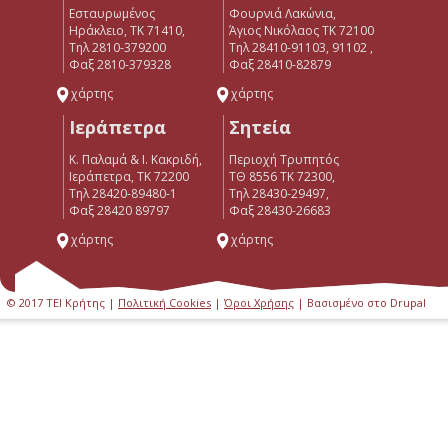
Εσταυρωμένος
Φουρνιά Λακώνια,
Ηράκλειο, ΤΚ 71410,
Άγιος Νικόλαος ΤΚ 72100
Τηλ 2810-379200
Τηλ 28410-91103, 91102 ,
Φαξ 2810-379328
Φαξ 28410-82879
χάρτης
χάρτης
Ιεράπετρα
Σητεία
Κ. Παλαμά & Ι. Κακριδή,
Περιοχή Τρυπητός
Ιεράπετρα, ΤΚ 72200
ΤΘ 8556 ΤΚ 72300,
Tηλ 28420-89480-1
Τηλ 28430-29497,
Φαξ 28420 89797
Φαξ 28430-26683
χάρτης
χάρτης
© 2017 ΤΕΙ Κρήτης |
Πολιτική Cookies
|
Όροι Χρήσης
| Βασισμένο στο Drupal