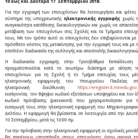
10 έως και Δευτέρα 17 Σεπτεμβρίου 2018.
Για την εγγραφή των επιτυχόντων θα λειτουργήσει και φέτος
σύστημα της υποχρεωτικής
ηλεκτρονικής εγγραφής
χωρίς τ
αναγκαιότητα κατάθεσης δικαιολογητικών και χωρίς να απαιτείτα
μετάβαση των επιτυχόντων στις Σχολές και τα Τμήματα επιτυχ
τους. Με τον τρόπο αυτό οι επιτυχόντες δεν επιβαρύνονται με
πρόσθετο κόστος της μετακίνησης για την εγγραφή τους και με 
επιπλέον διαδικασία της συλλογής και αποστολής δικαιολογητικώ
Η διαδικασία εγγραφής στην Τριτοβάθμια Εκπαίδευση 
πραγματοποιείται κατά το ανωτέρω διάστημα με αίτηση τ
επιτυχόντων για τη Σχολή ή το Τμήμα επιτυχίας τους μέ
ηλεκτρονικής εφαρμογής του Υπουργείου Παιδείας στ
ηλεκτρονική διεύθυνση
https://eregister.it.minedu.gov.
εισάγοντας τον 8ψηψιο κωδικό εξετάσεων υποψηφίου και τον ί
κωδικό πρόσβασης (password) που χρησιμοποίησαν για τ
εισαγωγή τους στην ηλεκτρονική εφαρμογή του Μηχανογραφι
Δελτίου. Η εφαρμογή θα βρίσκεται σε λειτουργία από την Δευτ
10 Σεπτεμβρίου, μετά τις 10:00 πμ.
Για την πρόσβαση στην ηλεκτρονική εφαρμογή οι σχολικές μονά
θα παρέχουν υποστήριξη στους επιτυχόντες όσον αφορά το