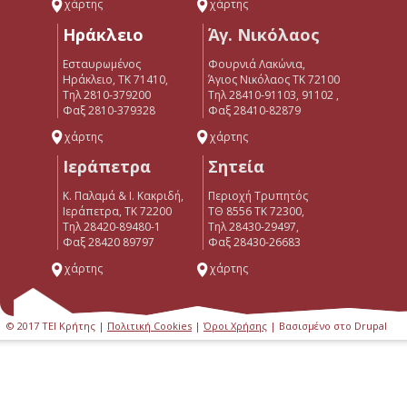
χάρτης
χάρτης
Ηράκλειο
Άγ. Νικόλαος
Εσταυρωμένος
Φουρνιά Λακώνια,
Ηράκλειο, ΤΚ 71410,
Άγιος Νικόλαος ΤΚ 72100
Τηλ 2810-379200
Τηλ 28410-91103, 91102 ,
Φαξ 2810-379328
Φαξ 28410-82879
χάρτης
χάρτης
Ιεράπετρα
Σητεία
Κ. Παλαμά & Ι. Κακριδή,
Περιοχή Τρυπητός
Ιεράπετρα, ΤΚ 72200
ΤΘ 8556 ΤΚ 72300,
Tηλ 28420-89480-1
Τηλ 28430-29497,
Φαξ 28420 89797
Φαξ 28430-26683
χάρτης
χάρτης
© 2017 ΤΕΙ Κρήτης |
Πολιτική Cookies
|
Όροι Χρήσης
| Βασισμένο στο Drupal