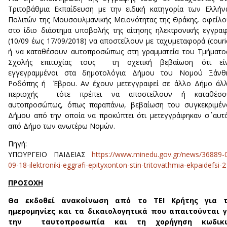
Τριτοβάθμια Εκπαίδευση με την ειδική κατηγορία των Ελλή
Πολιτών της Μουσουλμανικής Μειονότητας της Θράκης, οφείλ
στο ίδιο διάστημα υποβολής της αίτησης ηλεκτρονικής εγγρα
(10/09 έως 17/09/2018) να αποστείλουν με ταχυμεταφορά (couri
ή να καταθέσουν αυτοπροσώπως στη γραμματεία του Τμήματο
Σχολής επιτυχίας τους τη σχετική βεβαίωση ότι είν
εγγεγραμμένοι στα δημοτολόγια Δήμου του Νομού Ξάνθη
Ροδόπης ή Έβρου. Αν έχουν μετεγγραφεί σε άλλο Δήμο άλλ
περιοχής τότε πρέπει να αποστείλουν ή καταθέσο
αυτοπροσώπως, όπως παραπάνω, βεβαίωση του συγκεκριμέν
Δήμου από την οποία να προκύπτει ότι μετεγγράφηκαν σ΄ αυτ
από Δήμο των ανωτέρω Νομών.
Πηγή:
ΥΠΟΥΡΓΕΙΟ ΠΑΙΔΕΙΑΣ
https://www.minedu.gov.gr/news/36889-
09-18-ilektroniki-eggrafi-epityxonton-stin-tritovathmia-ekpaidefsi-2
ΠΡΟΣΟΧΗ
Θα εκδοθεί ανακοίνωση από το ΤΕΙ Κρήτης για τ
ημερομηνίες και τα δικαιολογητικά που απαιτούνται γ
την ταυτοπροσωπία και τη χορήγηση κωδικ