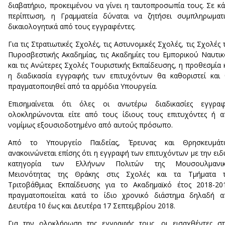
διαβατήριο, προκειμένου να γίνει η ταυτοπροσωπία τους. Σε κ
περίπτωση, η Γραμματεία δύναται να ζητήσει συμπληρωματ
δικαιολογητικά από τους εγγραφέντες.
Για τις Στρατιωτικές Σχολές, τις Αστυνομικές Σχολές, τις Σχολές 
Πυροσβεστικής Ακαδημίας, τις Ακαδημίες του Εμπορικού Ναυτι
και τις Ανώτερες Σχολές Τουριστικής Εκπαίδευσης, η προθεσμία 
η διαδικασία εγγραφής των επιτυχόντων θα καθοριστεί και
πραγματοποιηθεί από τα αρμόδια Υπουργεία.
Επισημαίνεται ότι όλες οι ανωτέρω διαδικασίες εγγραφ
ολοκληρώνονται είτε από τους ίδιους τους επιτυχόντες ή 
νομίμως εξουσιοδοτημένο από αυτούς πρόσωπο.
Από το Υπουργείο Παιδείας, Έρευνας και Θρησκευμάτ
ανακοινώνεται επίσης ότι η εγγραφή των επιτυχόντων με την ειδ
κατηγορία των Ελλήνων Πολιτών της Μουσουλμανικ
Μειονότητας της Θράκης στις Σχολές και τα Τμήματα τ
Τριτοβάθμιας Εκπαίδευσης για το Ακαδημαϊκό έτος 2018-20
πραγματοποιείται κατά το ίδιο χρονικό διάστημα δηλαδή 
Δευτέρα 10 έως και Δευτέρα 17 Σεπτεμβρίου 2018.
Για την ολοκλήρωση της εγγραφής τους, οι εισαχθέντες σ