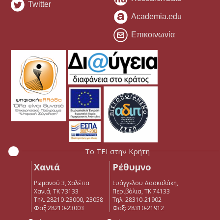
Twitter
Academia.edu
Επικοινωνία
Το ΤΕΙ στην Κρήτη
Χανιά
Ρέθυμνο
Ρωμανού 3, Χαλέπα
Ευάγγελου Δασκαλάκη,
Χανιά, ΤΚ 73133
Περιβόλια, ΤΚ 74133
Τηλ. 28210-23000, 23058
Tηλ: 28310-21902
Φαξ 28210-23003
Φαξ: 28310-21912