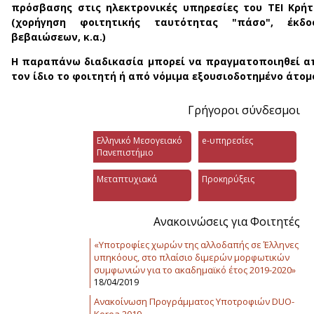
πρόσβασης στις ηλεκτρονικές υπηρεσίες του ΤΕΙ Κρήτ
(χορήγηση φοιτητικής ταυτότητας "πάσο", έκδο
βεβαιώσεων, κ.α.)
Η παραπάνω διαδικασία μπορεί να πραγματοποιηθεί α
τον ίδιο το φοιτητή ή από νόμιμα εξουσιοδοτημένο άτομ
Γρήγοροι σύνδεσμοι
Ελληνικό Μεσογειακό
e-υπηρεσίες
Πανεπιστήμιο
Μεταπτυχιακά
Προκηρύξεις
Ανακοινώσεις για Φοιτητές
«Υποτροφίες χωρών της αλλοδαπής σε Έλληνες
υπηκόους, στο πλαίσιο διμερών μορφωτικών
συμφωνιών για το ακαδημαϊκό έτος 2019-2020»
18/04/2019
Ανακοίνωση Προγράμματος Υποτροφιών DUO-