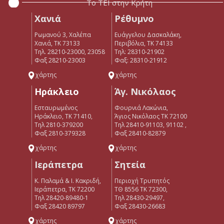
Το ΤΕΙ στην Κρήτη
Χανιά
Ρέθυμνο
Ρωμανού 3, Χαλέπα
Ευάγγελου Δασκαλάκη,
Χανιά, ΤΚ 73133
Περιβόλια, ΤΚ 74133
Τηλ. 28210-23000, 23058
Tηλ: 28310-21902
Φαξ 28210-23003
Φαξ: 28310-21912
χάρτης
χάρτης
Ηράκλειο
Άγ. Νικόλαος
Εσταυρωμένος
Φουρνιά Λακώνια,
Ηράκλειο, ΤΚ 71410,
Άγιος Νικόλαος ΤΚ 72100
Τηλ 2810-379200
Τηλ 28410-91103, 91102 ,
Φαξ 2810-379328
Φαξ 28410-82879
χάρτης
χάρτης
Ιεράπετρα
Σητεία
Κ. Παλαμά & Ι. Κακριδή,
Περιοχή Τρυπητός
Ιεράπετρα, ΤΚ 72200
ΤΘ 8556 ΤΚ 72300,
Tηλ 28420-89480-1
Τηλ 28430-29497,
Φαξ 28420 89797
Φαξ 28430-26683
χάρτης
χάρτης