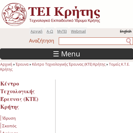
Παράκαμψη προς το κυρίως περιεχόμενο
Αρχική
Α-Ω
MyTEI
Webmail
English
Αναζήτηση
Αναζήτηση
☰ Menu
Αρχική
»
Έρευνα
»
Κέντρο Τεχνολογικής Έρευνας (ΚΤΕ) Κρήτης
»
Τομείς Κ.Τ.Ε.
Είστε εδώ
Κρήτης
Κέντρο
Τεχνολογικής
Έρευνας (ΚΤΕ)
Κρήτης
Ίδρυση
Σκοπός