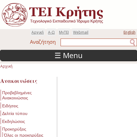
Παράκαμψη προς το κυρίως περιεχόμενο
Αρχική
Α-Ω
MyTEI
Webmail
English
Αναζήτηση
Αναζήτηση
☰ Menu
Αρχική
Είστε εδώ
Ανακοινώσεις
Προβεβλημένες
Ανακοινώσεις
Ειδήσεις
Δελτία τύπου
Εκδηλώσεις
Προκηρύξεις
Όλες οι προκηρύξεις