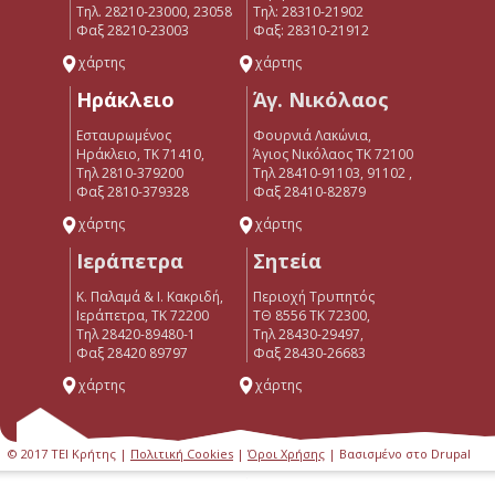
Τηλ. 28210-23000, 23058
Tηλ: 28310-21902
Φαξ 28210-23003
Φαξ: 28310-21912
χάρτης
χάρτης
Ηράκλειο
Άγ. Νικόλαος
Εσταυρωμένος
Φουρνιά Λακώνια,
Ηράκλειο, ΤΚ 71410,
Άγιος Νικόλαος ΤΚ 72100
Τηλ 2810-379200
Τηλ 28410-91103, 91102 ,
Φαξ 2810-379328
Φαξ 28410-82879
χάρτης
χάρτης
Ιεράπετρα
Σητεία
Κ. Παλαμά & Ι. Κακριδή,
Περιοχή Τρυπητός
Ιεράπετρα, ΤΚ 72200
ΤΘ 8556 ΤΚ 72300,
Tηλ 28420-89480-1
Τηλ 28430-29497,
Φαξ 28420 89797
Φαξ 28430-26683
χάρτης
χάρτης
© 2017 ΤΕΙ Κρήτης |
Πολιτική Cookies
|
Όροι Χρήσης
| Βασισμένο στο Drupal