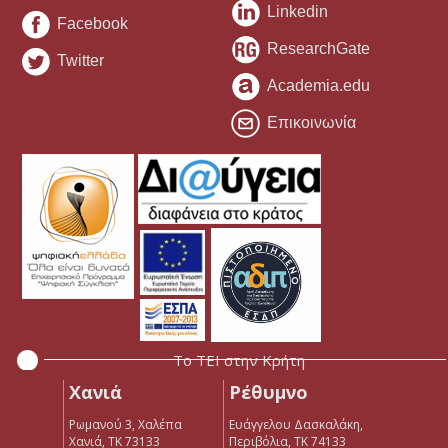
Linkedin
Facebook
ResearchGate
Twitter
Academia.edu
Επικοινωνία
Το ΤΕΙ στην Κρήτη
Χανιά
Ρέθυμνο
Ρωμανού 3, Χαλέπα
Ευάγγελου Δασκαλάκη,
Χανιά, ΤΚ 73133
Περιβόλια, ΤΚ 74133