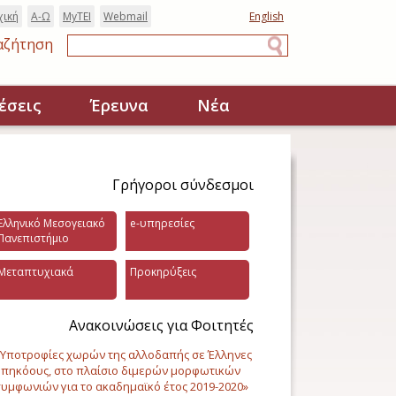
χική
Α-Ω
MyTEI
Webmail
English
αζήτηση
Αναζήτηση
έσεις
Έρευνα
Νέα
Γρήγοροι σύνδεσμοι
Ελληνικό Μεσογειακό
e-υπηρεσίες
Πανεπιστήμιο
Μεταπτυχιακά
Προκηρύξεις
Ανακοινώσεις για Φοιτητές
Υποτροφίες χωρών της αλλοδαπής σε Έλληνες
πηκόους, στο πλαίσιο διμερών μορφωτικών
υμφωνιών για το ακαδημαϊκό έτος 2019-2020»