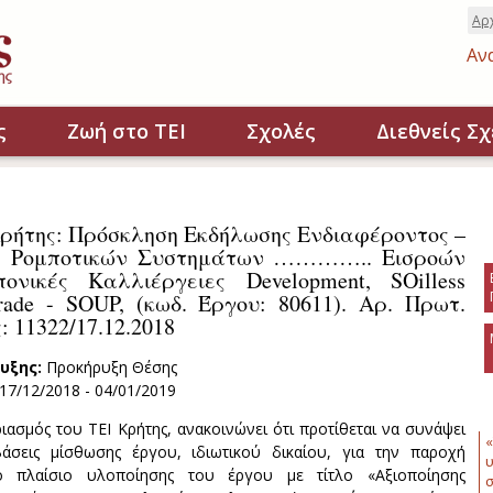
Αρ
Αν
ς
Ζωή στο ΤΕΙ
Σχολές
Διεθνείς Σχ
ρήτης: Πρόσκληση Εκδήλωσης Ενδιαφέροντος –
ης Ρομποτικών Συστημάτων ………….. Εισροών
ονικές Καλλιέργειες Development, SOilless
grade - SOUP, (κωδ. Έργου: 80611). Αρ. Πρωτ.
 11322/17.12.2018
υξης:
Προκήρυξη Θέσης
17/12/2018
-
04/01/2019
ιασμός του ΤΕΙ Κρήτης, ανακοινώνει ότι προτίθεται να συνάψει
«
βάσεις μίσθωσης έργου, ιδιωτικού δικαίου, για την παροχή
υ
ο πλαίσιο υλοποίησης του έργου με τίτλο «Αξιοποίησης
σ