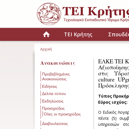
Παράκαμψη προς το κυρίως περιεχόμενο
Home
ΤΕΙ Κρήτης
Σπουδέ
Αρχική
Είστε εδώ
ΕΛΚΕ ΤΕΙ Κ
Ανακοινώσεις
Αξιοποίησ
στις Υδροπ
Προβεβλημένες
culture UP
Ανακοινώσεις
Πρόσκλησης:
Ειδήσεις
Δελτία τύπου
Τύπος Προκήρ
Εκδηλώσεις
Εύρος ισχύος:
Προκηρύξεις
Ο Ειδικός Λογαρ
Όλες οι προκηρύξεις
πέντε (5) συμ
Διαβουλεύσεις
υπηρεσιών στ