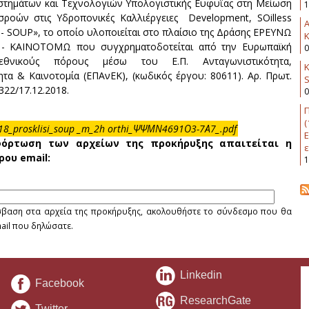
τημάτων και Τεχνολογιών Υπολογιστικής Ευφυΐας στη Μείωση
1
σροών στις Υδροπονικές Καλλιέργειες Development, SOilless
 - SOUP», το οποίο υλοποιείται στο πλαίσιο της Δράσης ΕΡΕΥΝΩ
K
- ΚΑΙΝΟΤΟΜΩ που συγχρηματοδοτείται από την Ευρωπαϊκή
0
θνικούς πόρους μέσω του Ε.Π. Ανταγωνιστικότητα,
Κ
ητα & Καινοτομία (ΕΠΑνΕΚ), (κωδικός έργου: 80611). Αρ. Πρωτ.
322/17.12.2018.
0
Π
(
18_prosklisi_soup _m_2h orthi_ΨΨΜΝ4691Ο3-7Α7_.pdf
Ε
φόρτωση των αρχείων της προκήρυξης απαιτείται η
ε
ρου email:
1
όσβαση στα αρχεία της προκήρυξης, ακολουθήστε το σύνδεσμο που θα
ail που δηλώσατε.
Linkedin
Facebook
ResearchGate
Twitter