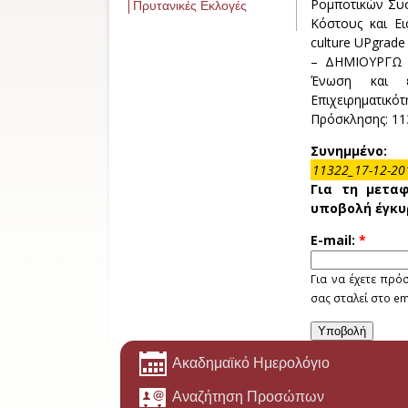
Ρομποτικών Συσ
Πρυτανικές Εκλογές
Κόστους και Ει
culture UPgrade
– ΔΗΜΙΟΥΡΓΩ 
Ένωση και ε
Επιχειρηματικότ
Πρόσκλησης: 11
Συνημμένο:
11322_17-12-20
Για τη μετα
υποβολή έγκυ
E-mail:
*
Για να έχετε πρ
σας σταλεί στο em
Ακαδημαϊκό Ημερολόγιο
Αναζήτηση Προσώπων