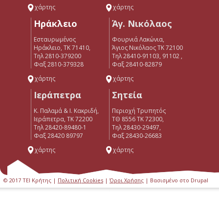
χάρτης
χάρτης
Ηράκλειο
Άγ. Νικόλαος
Εσταυρωμένος
Φουρνιά Λακώνια,
Ηράκλειο, ΤΚ 71410,
Άγιος Νικόλαος ΤΚ 72100
Τηλ 2810-379200
Τηλ 28410-91103, 91102 ,
Φαξ 2810-379328
Φαξ 28410-82879
χάρτης
χάρτης
Ιεράπετρα
Σητεία
Κ. Παλαμά & Ι. Κακριδή,
Περιοχή Τρυπητός
Ιεράπετρα, ΤΚ 72200
ΤΘ 8556 ΤΚ 72300,
Tηλ 28420-89480-1
Τηλ 28430-29497,
Φαξ 28420 89797
Φαξ 28430-26683
χάρτης
χάρτης
© 2017 ΤΕΙ Κρήτης |
Πολιτική Cookies
|
Όροι Χρήσης
| Βασισμένο στο Drupal