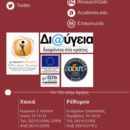
ResearchGate
Twitter
Academia.edu
Επικοινωνία
Το ΤΕΙ στην Κρήτη
Χανιά
Ρέθυμνο
Ρωμανού 3, Χαλέπα
Ευάγγελου Δασκαλάκη,
Χανιά, ΤΚ 73133
Περιβόλια, ΤΚ 74133
Τηλ. 28210-23000, 23058
Tηλ: 28310-21902
Φαξ 28210-23003
Φαξ: 28310-21912