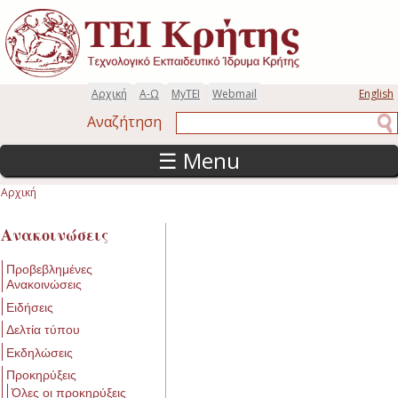
Παράκαμψη προς το κυρίως περιεχόμενο
Αρχική
Α-Ω
MyTEI
Webmail
English
Αναζήτηση
Αναζήτηση
☰ Menu
Αρχική
Είστε εδώ
Ανακοινώσεις
Προβεβλημένες
Ανακοινώσεις
Ειδήσεις
Δελτία τύπου
Εκδηλώσεις
Προκηρύξεις
Όλες οι προκηρύξεις