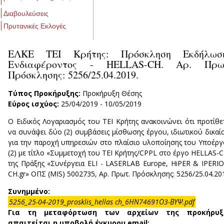
Διαβουλεύσεις
Πρυτανικές Εκλογές
ΕΛΚΕ ΤΕΙ Κρήτης: Πρόσκληση Εκδήλωσ
Ενδιαφέροντος - HELLAS-CH. Αρ. Πρω
Πρόσκλησης: 5256/25.04.2019.
Τύπος Προκήρυξης:
Προκήρυξη Θέσης
Εύρος ισχύος:
25/04/2019
-
10/05/2019
Ο Ειδικός Λογαριασμός του ΤΕΙ Κρήτης ανακοινώνει ότι προτίθε
να συνάψει δύο (2) συμβάσεις μίσθωσης έργου, ιδιωτικού δικαί
για την παροχή υπηρεσιών στο πλαίσιο υλοποίησης του Υποέρ
(2) με τίτλο «Συμμετοχή του ΤΕΙ Κρήτης/CPPL στο έργο HELLAS-
της Πράξης «Συνέργεια ELI - LASERLAB Europe, HiPER & IPERI
CH.gr» ΟΠΣ (MIS) 5002735, Αρ. Πρωτ. Πρόσκλησης: 5256/25.04.20
Συνημμένο:
5256_25-04-2019_prosklis_hellas ch_6ΗΝ74691Ο3-ΒΥΨ.pdf
Για τη μεταφόρτωση των αρχείων της προκήρυξ
απαιτείται η υποβολή έγκυρου email: