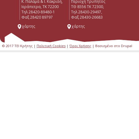
Κ. Παλαμά & Ι. Κακριδή,
Περιοχή Τρυπητός
Ιεράπετρα, ΤΚ 72200
ΤΘ 8556 ΤΚ 72300,
Tηλ 28420-89480-1
Τηλ 28430-29497,
Φαξ 28420 89797
Φαξ 28430-26683
χάρτης
χάρτης
© 2017 ΤΕΙ Κρήτης |
Πολιτική Cookies
|
Όροι Χρήσης
| Βασισμένο στο Drupal