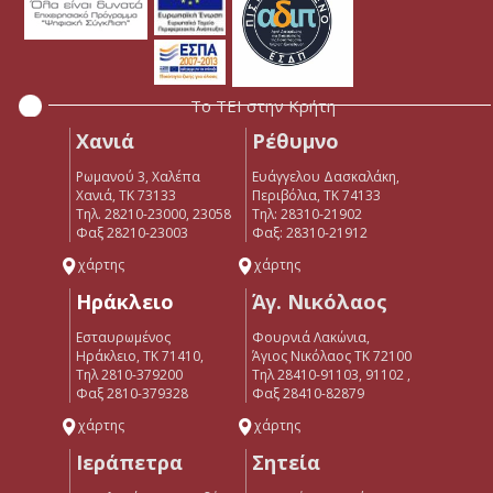
Το ΤΕΙ στην Κρήτη
Χανιά
Ρέθυμνο
Ρωμανού 3, Χαλέπα
Ευάγγελου Δασκαλάκη,
Χανιά, ΤΚ 73133
Περιβόλια, ΤΚ 74133
Τηλ. 28210-23000, 23058
Tηλ: 28310-21902
Φαξ 28210-23003
Φαξ: 28310-21912
χάρτης
χάρτης
Ηράκλειο
Άγ. Νικόλαος
Εσταυρωμένος
Φουρνιά Λακώνια,
Ηράκλειο, ΤΚ 71410,
Άγιος Νικόλαος ΤΚ 72100
Τηλ 2810-379200
Τηλ 28410-91103, 91102 ,
Φαξ 2810-379328
Φαξ 28410-82879
χάρτης
χάρτης
Ιεράπετρα
Σητεία