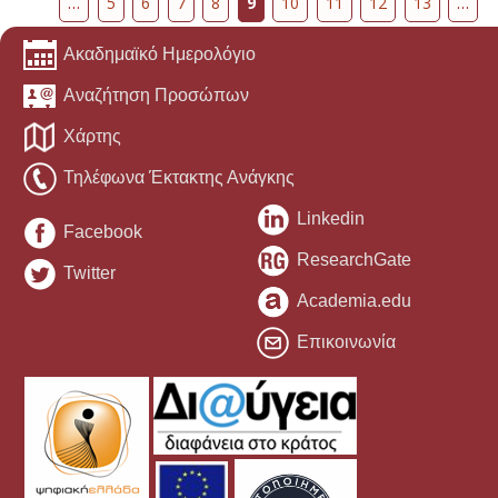
…
5
6
7
8
9
10
11
12
13
…
Ακαδημαϊκό Ημερολόγιο
Αναζήτηση Προσώπων
Χάρτης
Τηλέφωνα Έκτακτης Ανάγκης
Linkedin
Facebook
ResearchGate
Twitter
Academia.edu
Επικοινωνία