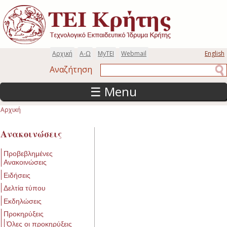
Παράκαμψη προς το κυρίως περιεχόμενο
Αρχική
Α-Ω
MyTEI
Webmail
English
Αναζήτηση
Αναζήτηση
☰ Menu
Αρχική
Είστε εδώ
Ανακοινώσεις
Προβεβλημένες
Ανακοινώσεις
Ειδήσεις
Δελτία τύπου
Εκδηλώσεις
Προκηρύξεις
Όλες οι προκηρύξεις