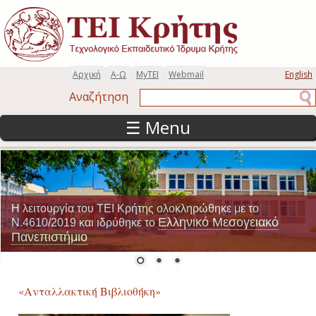
Παράκαμψη προς το κυρίως περιεχόμενο
Αρχική
Α-Ω
MyTEI
Webmail
English
Αναζήτηση
Αναζήτηση
☰ Menu
Η λειτουργία του ΤΕΙ Κρήτης ολοκληρώθηκε με το
Ελληνικό Μεσογειακό
Ν.4610/2019 και ιδρύθηκε το
Πανεπιστήμιο
«Ανταλλακτική Βιβλιοθήκη»
Σελίδες