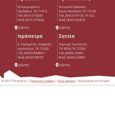
Εσταυρωμένος
Φουρνιά Λακώνια,
Ηράκλειο, ΤΚ 71410,
Άγιος Νικόλαος ΤΚ 72100
Τηλ 2810-379200
Τηλ 28410-91103, 91102 ,
Φαξ 2810-379328
Φαξ 28410-82879
χάρτης
χάρτης
Ιεράπετρα
Σητεία
Κ. Παλαμά & Ι. Κακριδή,
Περιοχή Τρυπητός
Ιεράπετρα, ΤΚ 72200
ΤΘ 8556 ΤΚ 72300,
Tηλ 28420-89480-1
Τηλ 28430-29497,
Φαξ 28420 89797
Φαξ 28430-26683
χάρτης
χάρτης
© 2017 ΤΕΙ Κρήτης |
Πολιτική Cookies
|
Όροι Χρήσης
| Βασισμένο στο Drupal