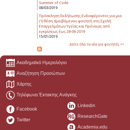
Summer of Code
08/03/2019
Πρόσκληση Εκδήλωσης Ενδιαφέροντος για μια
(1) θέση αμειβόμενου φοιτητή στη Σχολή
Επαγγελμάτων Υγείας και Πρόνοιας από
εγκρίσεως έως 28-06-2019
15/01/2019
Δείτε όλα τα νέα για φοιτητές >>
Ακαδημαϊκό Ημερολόγιο
Αναζήτηση Προσώπων
Χάρτης
Τηλέφωνα Έκτακτης Ανάγκης
Linkedin
Facebook
ResearchGate
Twitter
Academia.edu