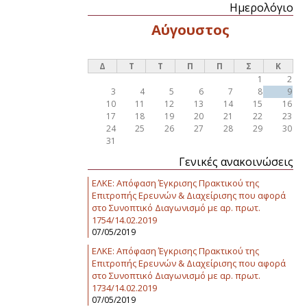
Ημερολόγιο
Αύγουστος
Δ
Τ
Τ
Π
Π
Σ
Κ
1
2
3
4
5
6
7
8
9
10
11
12
13
14
15
16
17
18
19
20
21
22
23
24
25
26
27
28
29
30
31
Γενικές ανακοινώσεις
ΕΛΚΕ: Απόφαση Έγκρισης Πρακτικού της
Επιτροπής Ερευνών & Διαχείρισης που αφορά
στο Συνοπτικό Διαγωνισμό με αρ. πρωτ.
1754/14.02.2019
07/05/2019
ΕΛΚΕ: Απόφαση Έγκρισης Πρακτικού της
Επιτροπής Ερευνών & Διαχείρισης που αφορά
στο Συνοπτικό Διαγωνισμό με αρ. πρωτ.
1734/14.02.2019
07/05/2019