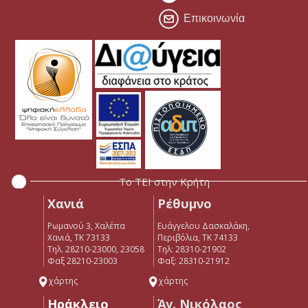
Επικοινωνία
Το ΤΕΙ στην Κρήτη
Χανιά
Ρέθυμνο
Ρωμανού 3, Χαλέπα
Ευάγγελου Δασκαλάκη,
Χανιά, ΤΚ 73133
Περιβόλια, ΤΚ 74133
Τηλ. 28210-23000, 23058
Tηλ: 28310-21902
Φαξ 28210-23003
Φαξ: 28310-21912
χάρτης
χάρτης
Ηράκλειο
Άγ. Νικόλαος