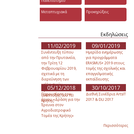
Πανεπιστήμιο
Μεταπτυχιακά
Προκηρύξεις
Εκδηλώσεις
11/02/2019
09/01/2019
Συνέντευξη τύπου
Ημερίδα ενημέρωσης
από την Πρυτανεία,
για προγράμματα
την Τρίτη 12
ERASMUS+ 2019 στους
Φεβρουαρίου 2019,
τομής της σχολικής και
σχετικά με τη
επαγγελματικής
διερεύνηση των
εκπαίδευσης
μελλοντικών
05/12/2018
30/10/2017
προοπτικών
Παρουσίαση του
Διεθνή Συνέδρια ArtsIT
ανάπτυξης του ΤΕΙ
έργου «Δράση για την
2017 & DLI 2017
Κρήτης.
Έρευνα στον
Αγροδιατροφικό
Τομέα της Κρήτης»
Περισσότερες